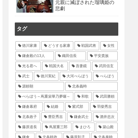
元親に滅ぼされた瑠璃姫の
悲劇
タグ
徳川家康
どうする家康
戦国武将
女性
鎌倉殿の13人
織田信長
平安貴族
光る君へ
戦国大名
吾妻鏡
武田信玄
武士
徳川実紀
大河べらぼう
べらぼう
源頼朝
北条義時
べらぼう～蔦重栄華乃夢噺～
和歌
武田勝頼
鎌倉幕府
結婚
紫式部
羽柴秀吉
北条政子
豊臣秀吉
鎌倉武士
酒井忠次
藤原道長
蔦屋重三郎
まひろ
築山殿
鎌倉
北条時政
藤原彰子
北条泰時