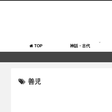
TOP
神話・古代
善児