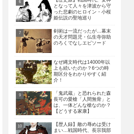
となって人々を津波から守
った悲劇のヒロイン・小桜
姫伝説の聖地巡り
剣術は一流だったが…幕末
の天才問題児・仏生寺弥助
のろくでなしエピソード
なぜ縄文時代は14000年以
上も続いたのか？6つの時
期区分をわかりやすく紹
介！
「鬼武蔵」と恐れられた森
長可の愛槍「人間無骨」と
は、一体どんな槍なのか？
【どうする家康】
【歴人録】敵の辱めは受け
まい…戦国時代、長宗我部