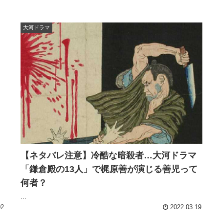
大河ドラマ
【ネタバレ注意】冷酷な暗殺者…大河ドラマ
「鎌倉殿の13人」で梶原善が演じる善児って
何者？
...
02
2022.03.19