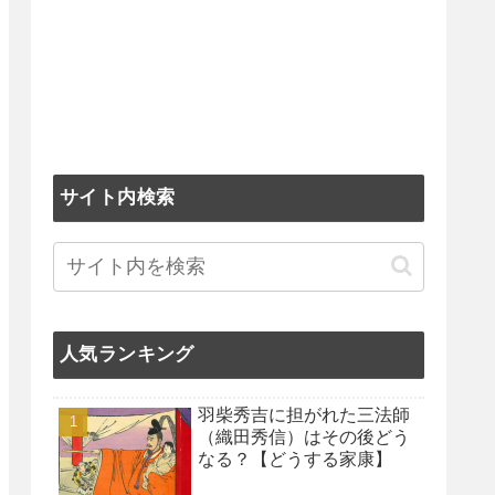
サイト内検索
人気ランキング
羽柴秀吉に担がれた三法師
（織田秀信）はその後どう
なる？【どうする家康】