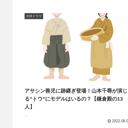
大河ドラマ
アサシン善児に跡継ぎ登場！山本千尋が演じ
る”トウ”にモデルはいるの？【鎌倉殿の13
人】
...
2022.08.