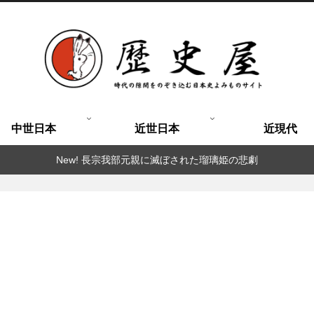
中世日本
近世日本
近現代
New! 長宗我部元親に滅ぼされた瑠璃姫の悲劇