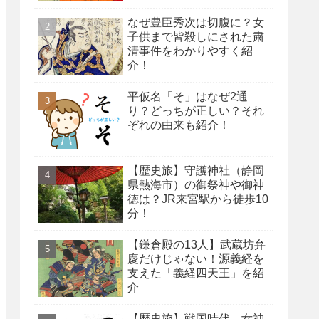
なぜ豊臣秀次は切腹に？女
子供まで皆殺しにされた粛
清事件をわかりやすく紹
介！
平仮名「そ」はなぜ2通
り？どっちが正しい？それ
ぞれの由来も紹介！
【歴史旅】守護神社（静岡
県熱海市）の御祭神や御神
徳は？JR来宮駅から徒歩10
分！
【鎌倉殿の13人】武蔵坊弁
慶だけじゃない！源義経を
支えた「義経四天王」を紹
介
【歴史旅】戦国時代、女神