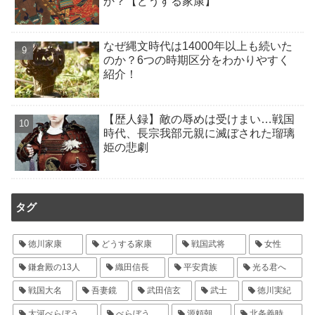
か？【どうする家康】
なぜ縄文時代は14000年以上も続いた
のか？6つの時期区分をわかりやすく
紹介！
【歴人録】敵の辱めは受けまい…戦国
時代、長宗我部元親に滅ぼされた瑠璃
姫の悲劇
タグ
徳川家康
どうする家康
戦国武将
女性
鎌倉殿の13人
織田信長
平安貴族
光る君へ
戦国大名
吾妻鏡
武田信玄
武士
徳川実紀
大河べらぼう
べらぼう
源頼朝
北条義時