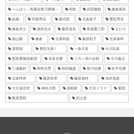
べらぼう～蔦重栄華乃夢噺～
和歌
武田勝頼
鎌倉幕府
結婚
羽柴秀吉
紫式部
北条政子
豊臣秀吉
鎌倉武士
酒井忠次
藤原道長
蔦屋重三郎
まひろ
築山殿
鎌倉
北条時政
藤原彰子
北条泰時
源実朝
豊臣兄弟！
一条天皇
今川氏真
寛政重脩諸家譜
本多忠勝
三方ヶ原の合戦
今川義元
三浦義村
明智光秀
和田義盛
徳川信康
松平信康
北条時房
藤原宣孝
藤原為時
浅井長政
大久保忠世
神奈川県
源頼家
大河ドラマ
葉隠
梶原景時
武士道