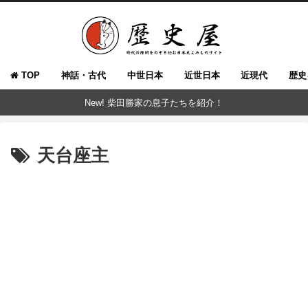
TOP
神話・古代
中世日本
近世日本
近現代
歴史
New! 柴田勝家の息子たちを紹介！
天台座主