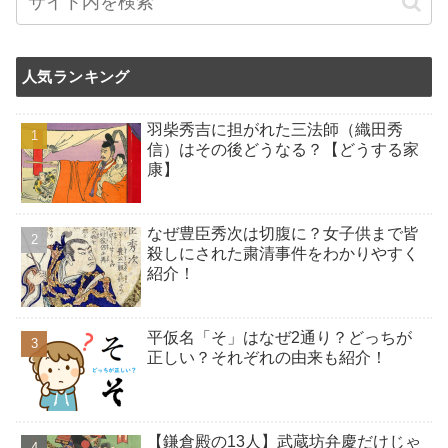
人気ランキング
羽柴秀吉に担がれた三法師（織田秀
信）はその後どうなる？【どうする家
康】
なぜ豊臣秀次は切腹に？女子供まで皆
殺しにされた粛清事件をわかりやすく
紹介！
平仮名「そ」はなぜ2通り？どっちが
正しい？それぞれの由来も紹介！
【鎌倉殿の13人】武蔵坊弁慶だけじゃ