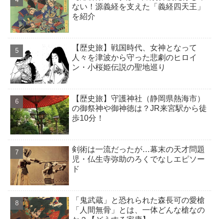
ない！源義経を支えた「義経四天王」
を紹介
【歴史旅】戦国時代、女神となって
人々を津波から守った悲劇のヒロイ
ン・小桜姫伝説の聖地巡り
【歴史旅】守護神社（静岡県熱海市）
の御祭神や御神徳は？JR来宮駅から徒
歩10分！
剣術は一流だったが…幕末の天才問題
児・仏生寺弥助のろくでなしエピソー
ド
「鬼武蔵」と恐れられた森長可の愛槍
「人間無骨」とは、一体どんな槍なの