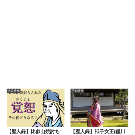
戦国時代
平安時代
【歴人録】比叡山焼討ち
【歴人録】祇子女王(稲川