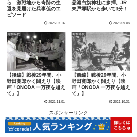
ら…激戦地から奇跡の生
品濃白旗神社に参拝。JR
還を見届けた兵事係のエ
東戸塚駅から歩いて3分！
ピソード
2025.07.16
2023.09.08
昭和時代
昭和時代
【後編】戦後29年間、小
【前編】戦後29年間、小
野田寛郎かく闘えり【映
野田寛郎かく闘えり【映
画「ONODA 一万夜を越え
画「ONODA 一万夜を越え
て」】
て」】
2021.11.01
2021.10.31
スポンサーリンク