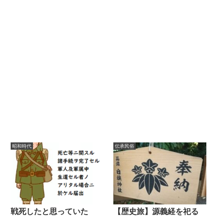
昭和時代
伝承民俗
戦死したと思っていた
【歴史旅】源義経を祀る