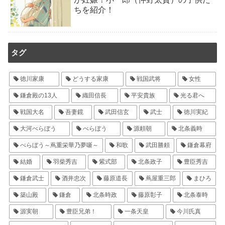
ちを紹介！
タグ
徳川家康
どうする家康
戦国武将
女性
鎌倉殿の13人
織田信長
平安貴族
光る君へ
戦国大名
吾妻鏡
武田信玄
武士
徳川実紀
大河べらぼう
べらぼう
源頼朝
北条義時
べらぼう～蔦重栄華乃夢噺～
和歌
武田勝頼
鎌倉幕府
結婚
羽柴秀吉
紫式部
北条政子
豊臣秀吉
鎌倉武士
酒井忠次
藤原道長
蔦屋重三郎
まひろ
築山殿
鎌倉
北条時政
藤原彰子
北条泰時
源実朝
豊臣兄弟！
一条天皇
今川氏真