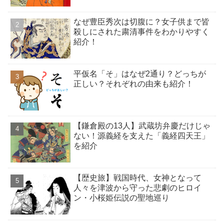
なぜ豊臣秀次は切腹に？女子供まで皆
殺しにされた粛清事件をわかりやすく
紹介！
平仮名「そ」はなぜ2通り？どっちが
正しい？それぞれの由来も紹介！
【鎌倉殿の13人】武蔵坊弁慶だけじゃ
ない！源義経を支えた「義経四天王」
を紹介
【歴史旅】戦国時代、女神となって
人々を津波から守った悲劇のヒロイ
ン・小桜姫伝説の聖地巡り