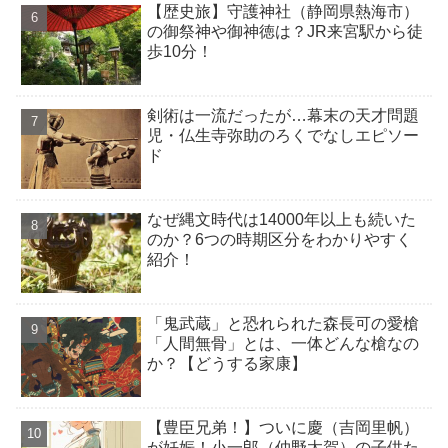
【歴史旅】守護神社（静岡県熱海市）
の御祭神や御神徳は？JR来宮駅から徒
歩10分！
剣術は一流だったが…幕末の天才問題
児・仏生寺弥助のろくでなしエピソー
ド
なぜ縄文時代は14000年以上も続いた
のか？6つの時期区分をわかりやすく
紹介！
「鬼武蔵」と恐れられた森長可の愛槍
「人間無骨」とは、一体どんな槍なの
か？【どうする家康】
【豊臣兄弟！】ついに慶（吉岡里帆）
が妊娠！小一郎（仲野太賀）の子供た