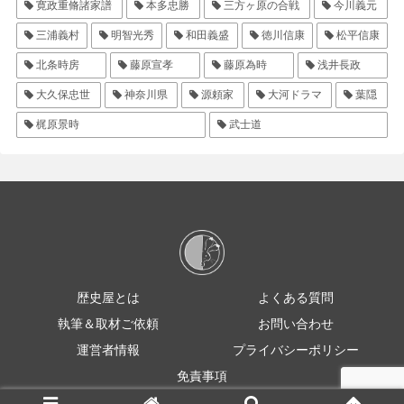
寛政重脩諸家譜
本多忠勝
三方ヶ原の合戦
今川義元
三浦義村
明智光秀
和田義盛
徳川信康
松平信康
北条時房
藤原宣孝
藤原為時
浅井長政
大久保忠世
神奈川県
源頼家
大河ドラマ
葉隠
梶原景時
武士道
歴史屋とは
よくある質問
執筆＆取材ご依頼
お問い合わせ
運営者情報
プライバシーポリシー
免責事項