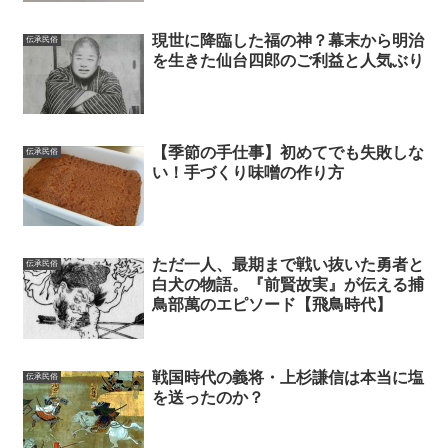
現世に降臨した福の神？幕末から明治
伝承民俗
を生きた仙台四郎のご利益と人気ぶり
【季節の手仕事】初めてでも失敗しな
伝承民俗
い！手づくり味噌の作り方
ただ一人、最期まで戦い抜いた勇者と
伝承民俗
白犬の物語。『前賢故実』が伝える捕
鳥部萬のエピソード【飛鳥時代】
戦国時代の義将・上杉謙信は本当に塩
伝承民俗
を送ったのか？