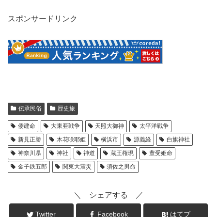
スポンサードリンク
伝承民俗
歴史旅
倭建命
大東亜戦争
天照大御神
太平洋戦争
新見正勝
木花咲耶姫
横浜市
源義経
白旗神社
神奈川県
神社
神道
蔵王権現
豊受姫命
金子鉄五郎
関東大震災
須佐之男命
＼ シェアする ／
Twitter
Facebook
はてブ