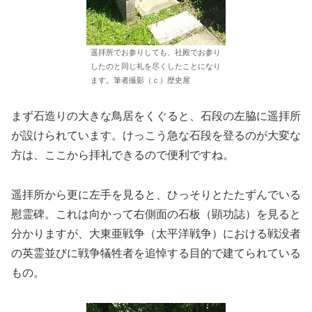
遥拝所でお参りしても、社殿でお参り
したのと同じ礼を尽くしたことになり
ます。筆者撮影（ｃ）歴史屋
まず石造りの大きな鳥居をくぐると、石段の左脇に遥拝所
が設けられています。けっこう急な石段を登るのが大変な
方は、ここから拝礼できるので便利ですね。
遥拝所から更に左手を見ると、ひっそりとたたずんでいる
慰霊碑。これは向かって右側面の石板（顕功誌）を見ると
分かりますが、大東亜戦争（太平洋戦争）における戦没者
の英霊並びに戦争犠牲者を追悼する目的で建てられている
もの。