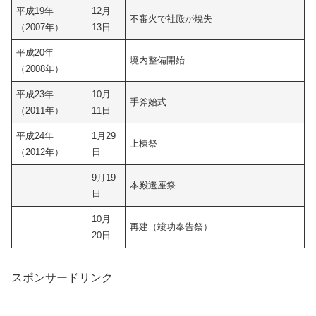
平成19年
12月
不審火で社殿が焼失
（2007年）
13日
平成20年
境内整備開始
（2008年）
平成23年
10月
手斧始式
（2011年）
11日
平成24年
1月29
上棟祭
（2012年）
日
9月19
本殿遷座祭
日
10月
再建（竣功奉告祭）
20日
スポンサードリンク