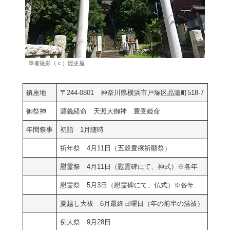
筆者撮影（ｃ）歴史屋
鎮座地
〒244-0801 神奈川県横浜市戸塚区品濃町518-7
御祭神
源義経命 天照大御神 豊受姫命
年間祭事
初詣 1月随時
祈年祭 4月11日（五穀豊穣祈願祭）
慰霊祭 4月11日（慰霊碑にて、神式）※各年
慰霊祭 5月3日（慰霊碑にて、仏式）※各年
夏越し大祓 6月最終日曜日（年の前半の清祓）
例大祭 9月28日