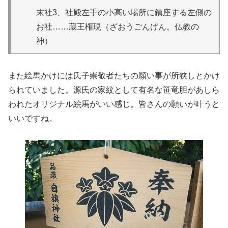
末社3、社殿左手の小高い場所に鎮座する左側の
お社……蔵王権現（ざおうごんげん。仏教の
神）
また絵馬かけには氏子崇敬者たちの願い事が所狭しとかけ
られていました。源氏の家紋として有名な笹竜胆があしら
われたオリジナル絵馬がいい感じ。皆さんの願いが叶うと
いいですね。