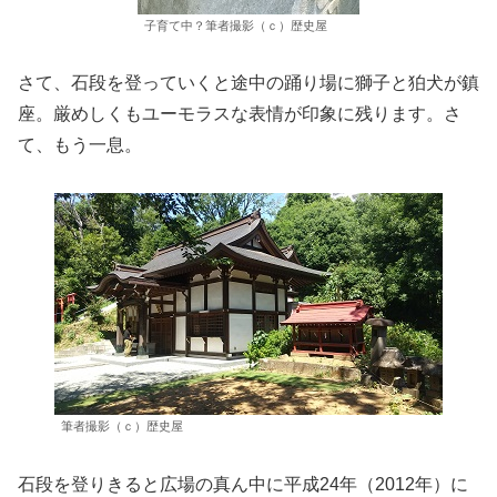
子育て中？筆者撮影（ｃ）歴史屋
さて、石段を登っていくと途中の踊り場に獅子と狛犬が鎮
座。厳めしくもユーモラスな表情が印象に残ります。さ
て、もう一息。
筆者撮影（ｃ）歴史屋
石段を登りきると広場の真ん中に平成24年（2012年）に