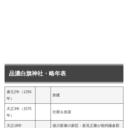
品濃白旗神社・略年表
康元2年（1256
創建
年）
天正3年（1575
社殿を改築
年）
天正18年
徳川家康の家臣・新見正勝が相州鎌倉郡