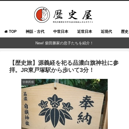
TOP
神話・古代
中世日本
近世日本
近現代
歴史
New! 柴田勝家の息子たちを紹介！
【歴史旅】源義経を祀る品濃白旗神社に参
拝。JR東戸塚駅から歩いて3分！
伝承民俗