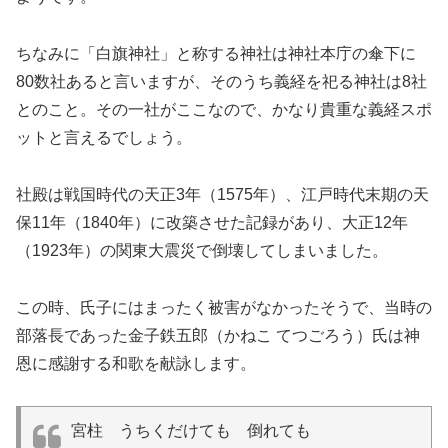
ちなみに「白旗神社」と称する神社は神社本庁の傘下に
80数社あると言いますが、そのうち義経を祀る神社は8社
とのこと。その一社がここなので、かなり貴重な義経スポ
ットと言えるでしょう。
社殿は戦国時代の天正3年（1575年）、江戸時代末期の天
保11年（1840年）に改築させた記録があり、大正12年
（1923年）の関東大震災で倒壊してしまいました。
この時、氏子にはまったく被害がなかったそうで、当時の
部落長であった金子鉄五郎（かねこ てつごろう）氏は神
恩に感謝する和歌を献詠します。
宮柱 うちくだけても 倒れても