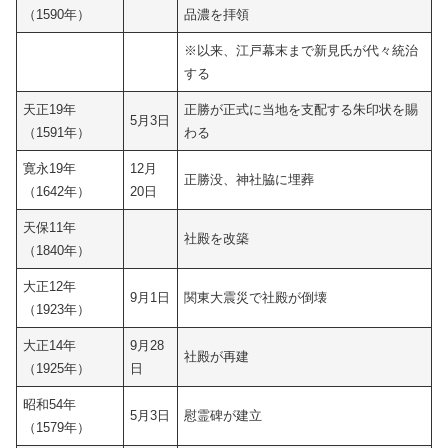
（1590年）
品濃を拝領
※以来、江戸幕末まで新見氏が代々統治
する
天正19年
正勝が正式に当地を支配する朱印状を賜
5月3日
（1591年）
わる
寛永19年
12月
正勝没、神社脇に埋葬
（1642年）
20日
天保11年
社殿を改築
（1840年）
大正12年
9月1日
関東大震災で社殿が倒壊
（1923年）
大正14年
9月28
社殿が再建
（1925年）
日
昭和54年
5月3日
慰霊碑が建立
（1579年）