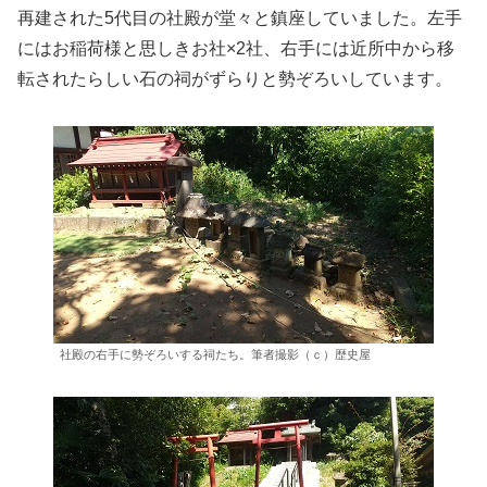
再建された5代目の社殿が堂々と鎮座していました。左手
にはお稲荷様と思しきお社×2社、右手には近所中から移
転されたらしい石の祠がずらりと勢ぞろいしています。
社殿の右手に勢ぞろいする祠たち。筆者撮影（ｃ）歴史屋