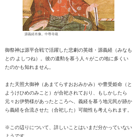
源義経肖像。中尊寺蔵
御祭神は源平合戦で活躍した悲劇の英雄・源義経（みなも
との よしつね）。彼の遺勲を慕う人々がこの地に多くい
たのかも知れません。
また天照大御神（あまてらすおおみかみ）や豊受姫命（と
ようけひめのみこと）が合祀されており、もしかしたら
元々お伊勢様があったところへ、義経を慕う地元民が跡か
ら義経を合流させた（合祀した）可能性も考えられます。
※この辺りについて、詳しいことはいまだ分かっていない
ようです。