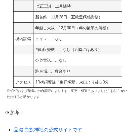
七五三詣 11月随時
新嘗祭 11月28日（五穀豊穣感謝祭）
年越し大祓 12月30日（年の後半の清祓）
境内設備
トイレ……なし
自動販売機……なし（近隣にはあり）
公衆電話……なし
駐車場……数台あり
アクセス
JR横須賀線「東戸塚駅」東口より徒歩3分
公式HPおよび筆者の独自調査によります。変更・相違点ありましたらお知らせい
ただけると助かります。
※参考：
品濃 白旗神社の公式サイトです