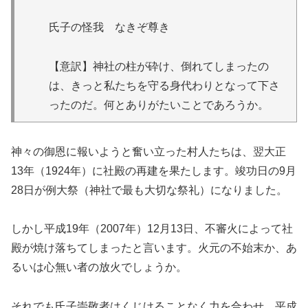
氏子の怪我 なきぞ尊き
【意訳】神社の柱が砕け、倒れてしまったの
は、きっと私たちを守る身代わりとなって下さ
ったのだ。何とありがたいことであろうか。
神々の御恩に報いようと奮い立った村人たちは、翌大正
13年（1924年）に社殿の再建を果たします。竣功日の9月
28日が例大祭（神社で最も大切な祭礼）になりました。
しかし平成19年（2007年）12月13日、不審火によって社
殿が焼け落ちてしまったと言います。火元の不始末か、あ
るいは心無い者の放火でしょうか。
それでも氏子崇敬者はくじけることなく力を合わせ、平成