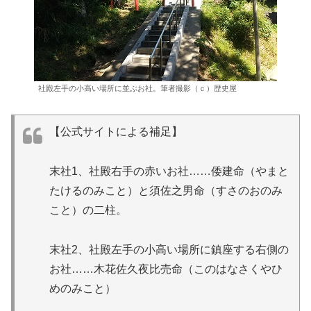
社殿左手の小高い場所に並ぶお社。筆者撮影（ｃ）歴史屋
【公式サイトによる補足】
末社1、社殿右手の赤いお社……倭建命（やまと
たけるのみこと）と須佐之男命（すさのおのみ
こと）の二柱。
末社2、社殿左手の小高い場所に鎮座する右側の
お社……木花佐久夜比売命（このはなさくやひ
めのみこと）