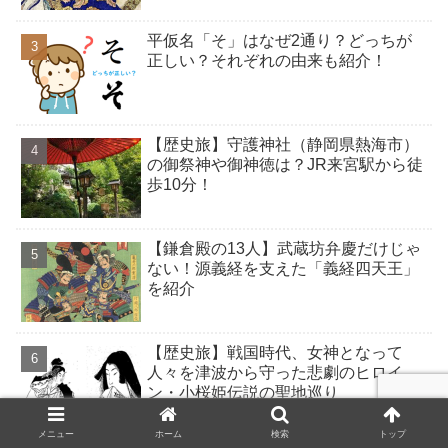
平仮名「そ」はなぜ2通り？どっちが
正しい？それぞれの由来も紹介！
【歴史旅】守護神社（静岡県熱海市）
の御祭神や御神徳は？JR来宮駅から徒
歩10分！
【鎌倉殿の13人】武蔵坊弁慶だけじゃ
ない！源義経を支えた「義経四天王」
を紹介
【歴史旅】戦国時代、女神となって
人々を津波から守った悲劇のヒロイ
ン・小桜姫伝説の聖地巡り
メニュー
ホーム
検索
トップ