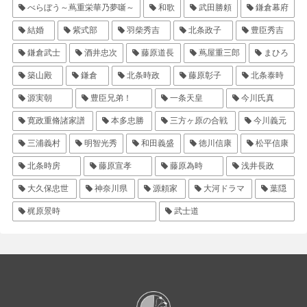
べらぼう～蔦重栄華乃夢噺～
和歌
武田勝頼
鎌倉幕府
結婚
紫式部
羽柴秀吉
北条政子
豊臣秀吉
鎌倉武士
酒井忠次
藤原道長
蔦屋重三郎
まひろ
築山殿
鎌倉
北条時政
藤原彰子
北条泰時
源実朝
豊臣兄弟！
一条天皇
今川氏真
寛政重脩諸家譜
本多忠勝
三方ヶ原の合戦
今川義元
三浦義村
明智光秀
和田義盛
徳川信康
松平信康
北条時房
藤原宣孝
藤原為時
浅井長政
大久保忠世
神奈川県
源頼家
大河ドラマ
葉隠
梶原景時
武士道