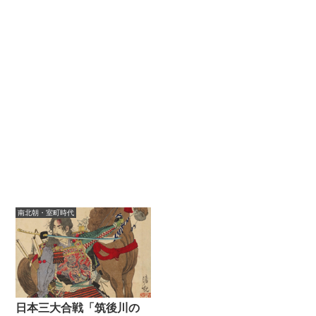
南北朝・室町時代
日本三大合戦「筑後川の