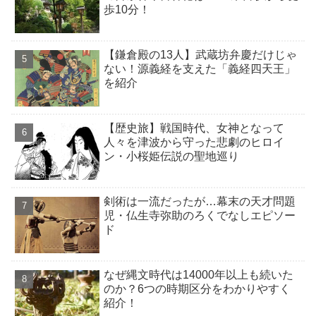
歩10分！
【鎌倉殿の13人】武蔵坊弁慶だけじゃ
ない！源義経を支えた「義経四天王」
を紹介
【歴史旅】戦国時代、女神となって
人々を津波から守った悲劇のヒロイ
ン・小桜姫伝説の聖地巡り
剣術は一流だったが…幕末の天才問題
児・仏生寺弥助のろくでなしエピソー
ド
なぜ縄文時代は14000年以上も続いた
のか？6つの時期区分をわかりやすく
紹介！