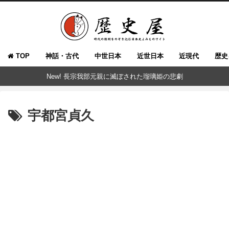
TOP
神話・古代
中世日本
近世日本
近現代
歴史
New! 長宗我部元親に滅ぼされた瑠璃姫の悲劇
宇都宮貞久