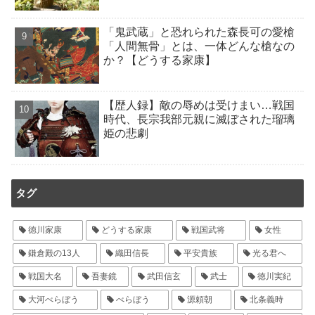
「鬼武蔵」と恐れられた森長可の愛槍
「人間無骨」とは、一体どんな槍なの
か？【どうする家康】
【歴人録】敵の辱めは受けまい…戦国
時代、長宗我部元親に滅ぼされた瑠璃
姫の悲劇
タグ
徳川家康
どうする家康
戦国武将
女性
鎌倉殿の13人
織田信長
平安貴族
光る君へ
戦国大名
吾妻鏡
武田信玄
武士
徳川実紀
大河べらぼう
べらぼう
源頼朝
北条義時