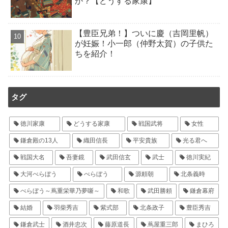
か？【どうする家康】
【豊臣兄弟！】ついに慶（吉岡里帆）
が妊娠！小一郎（仲野太賀）の子供た
ちを紹介！
タグ
徳川家康
どうする家康
戦国武将
女性
鎌倉殿の13人
織田信長
平安貴族
光る君へ
戦国大名
吾妻鏡
武田信玄
武士
徳川実紀
大河べらぼう
べらぼう
源頼朝
北条義時
べらぼう～蔦重栄華乃夢噺～
和歌
武田勝頼
鎌倉幕府
結婚
羽柴秀吉
紫式部
北条政子
豊臣秀吉
鎌倉武士
酒井忠次
藤原道長
蔦屋重三郎
まひろ