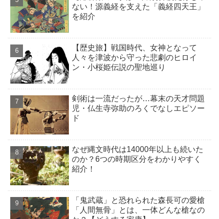
ない！源義経を支えた「義経四天王」
を紹介
【歴史旅】戦国時代、女神となって
人々を津波から守った悲劇のヒロイ
ン・小桜姫伝説の聖地巡り
剣術は一流だったが…幕末の天才問題
児・仏生寺弥助のろくでなしエピソー
ド
なぜ縄文時代は14000年以上も続いた
のか？6つの時期区分をわかりやすく
紹介！
「鬼武蔵」と恐れられた森長可の愛槍
「人間無骨」とは、一体どんな槍なの