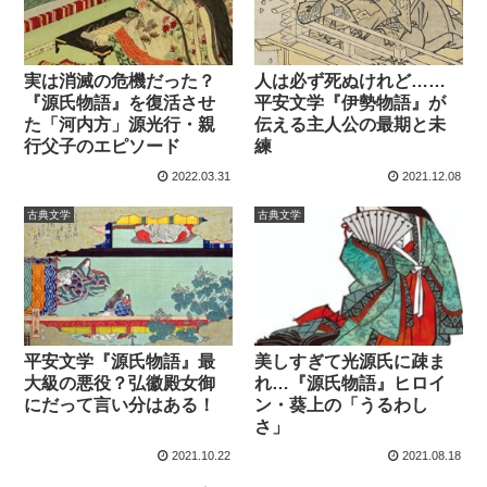
実は消滅の危機だった？
人は必ず死ぬけれど……
『源氏物語』を復活させ
平安文学『伊勢物語』が
た「河内方」源光行・親
伝える主人公の最期と未
行父子のエピソード
練
2022.03.31
2021.12.08
古典文学
古典文学
平安文学『源氏物語』最
美しすぎて光源氏に疎ま
大級の悪役？弘徽殿女御
れ…『源氏物語』ヒロイ
にだって言い分はある！
ン・葵上の「うるわし
さ」
2021.10.22
2021.08.18