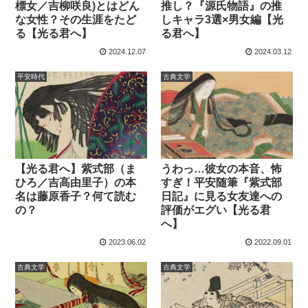
標女／吉柳咲良)とはどん
推し？『源氏物語』の推
な女性？その生涯をたど
しキャラ3選×男女編【光
る【光る君へ】
る君へ】
2024.12.07
2024.03.12
平安時代
古典文学
【光る君へ】紫式部（ま
うわっ…彼女の本音、怖
ひろ／吉高由里子）の本
すぎ！平安随筆『紫式部
名は藤原香子？何て読む
日記』に見る女友達への
の？
評価がエグい【光る君
へ】
2023.06.02
2022.09.01
古典文学
古典文学