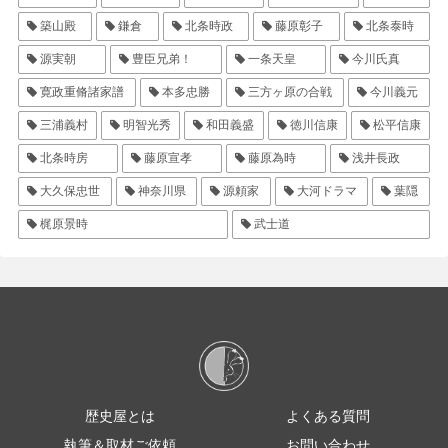
築山殿
鎌倉
北条時政
藤原彰子
北条泰時
源実朝
豊臣兄弟！
一条天皇
今川氏真
寛政重脩諸家譜
本多忠勝
三方ヶ原の合戦
今川義元
三浦義村
明智光秀
和田義盛
徳川信康
松平信康
北条時房
藤原宣孝
藤原為時
浅井長政
大久保忠世
神奈川県
源頼家
大河ドラマ
葉隠
梶原景時
武士道
歴史屋とは
よくある質問
執筆＆取材ご依頼
お問い合わせ