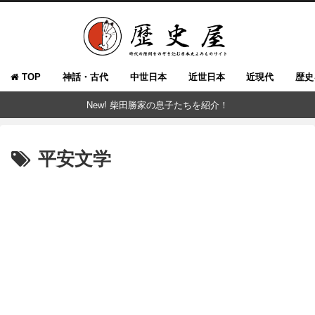
TOP
神話・古代
中世日本
近世日本
近現代
歴史
New! 柴田勝家の息子たちを紹介！
平安文学