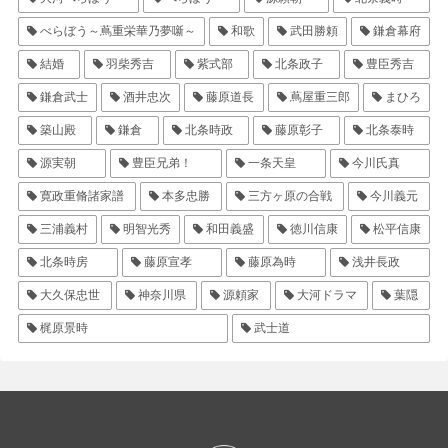
べらぼう～蔦重栄華乃夢噺～
和歌
武田勝頼
鎌倉幕府
結婚
羽柴秀吉
紫式部
北条政子
豊臣秀吉
鎌倉武士
酒井忠次
藤原道長
蔦屋重三郎
まひろ
築山殿
鎌倉
北条時政
藤原彰子
北条泰時
源実朝
豊臣兄弟！
一条天皇
今川氏真
寛政重脩諸家譜
本多忠勝
三方ヶ原の合戦
今川義元
三浦義村
明智光秀
和田義盛
徳川信康
松平信康
北条時房
藤原宣孝
藤原為時
浅井長政
大久保忠世
神奈川県
源頼家
大河ドラマ
葉隠
梶原景時
武士道