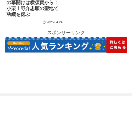
の幕開けは横須賀から！
小栗上野介忠順の聖地で
功績を偲ぶ
2025.04.24
スポンサーリンク