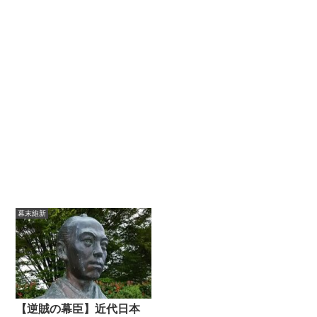
幕末維新
【逆賊の幕臣】近代日本