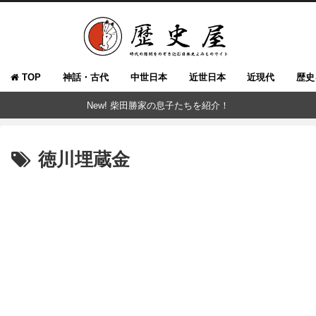
TOP
神話・古代
中世日本
近世日本
近現代
歴史
New! 柴田勝家の息子たちを紹介！
徳川埋蔵金