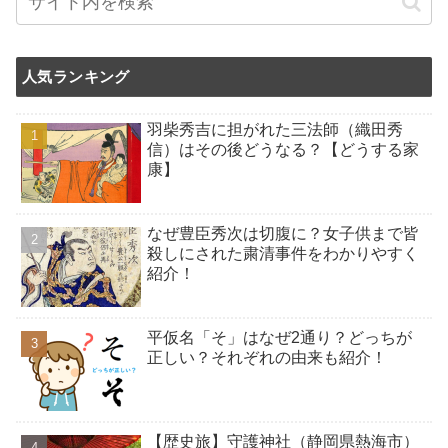
人気ランキング
羽柴秀吉に担がれた三法師（織田秀
信）はその後どうなる？【どうする家
康】
なぜ豊臣秀次は切腹に？女子供まで皆
殺しにされた粛清事件をわかりやすく
紹介！
平仮名「そ」はなぜ2通り？どっちが
正しい？それぞれの由来も紹介！
【歴史旅】守護神社（静岡県熱海市）