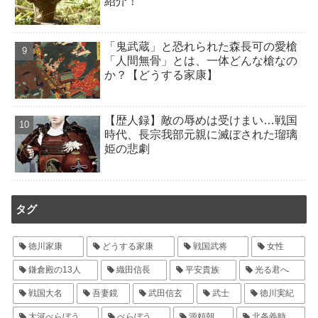
紹介！
「鬼武蔵」と恐れられた森長可の愛槍
「人間無骨」とは、一体どんな槍なの
か？【どうする家康】
【歴人録】敵の辱めは受けまい…戦国
時代、長宗我部元親に滅ぼされた瑠璃
姫の悲劇
タグ
徳川家康
どうする家康
戦国武将
女性
鎌倉殿の13人
織田信長
平安貴族
光る君へ
戦国大名
吾妻鏡
武田信玄
武士
徳川実紀
大河べらぼう
べらぼう
源頼朝
北条義時