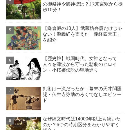
の御祭神や御神徳は？JR来宮駅から徒
歩10分！
【鎌倉殿の13人】武蔵坊弁慶だけじゃ
ない！源義経を支えた「義経四天王」
を紹介
【歴史旅】戦国時代、女神となって
人々を津波から守った悲劇のヒロイ
ン・小桜姫伝説の聖地巡り
剣術は一流だったが…幕末の天才問題
児・仏生寺弥助のろくでなしエピソー
ド
なぜ縄文時代は14000年以上も続いた
のか？6つの時期区分をわかりやすく