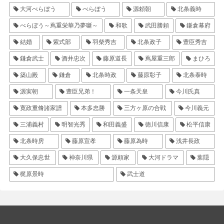
大河べらぼう
べらぼう
源頼朝
北条義時
べらぼう～蔦重栄華乃夢噺～
和歌
武田勝頼
鎌倉幕府
結婚
紫式部
羽柴秀吉
北条政子
豊臣秀吉
鎌倉武士
酒井忠次
藤原道長
蔦屋重三郎
まひろ
築山殿
鎌倉
北条時政
藤原彰子
北条泰時
源実朝
豊臣兄弟！
一条天皇
今川氏真
寛政重脩諸家譜
本多忠勝
三方ヶ原の合戦
今川義元
三浦義村
明智光秀
和田義盛
徳川信康
松平信康
北条時房
藤原宣孝
藤原為時
浅井長政
大久保忠世
神奈川県
源頼家
大河ドラマ
葉隠
梶原景時
武士道