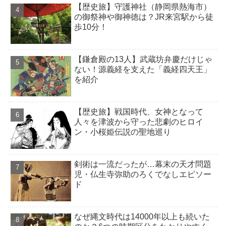
【歴史旅】守護神社（静岡県熱海市）
の御祭神や御神徳は？JR来宮駅から徒
歩10分！
【鎌倉殿の13人】武蔵坊弁慶だけじゃ
ない！源義経を支えた「義経四天王」
を紹介
【歴史旅】戦国時代、女神となって
人々を津波から守った悲劇のヒロイ
ン・小桜姫伝説の聖地巡り
剣術は一流だったが…幕末の天才問題
児・仏生寺弥助のろくでなしエピソー
ド
なぜ縄文時代は14000年以上も続いた