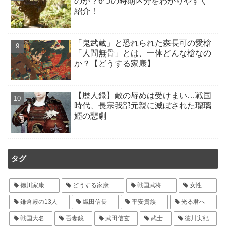
のか？6つの時期区分をわかりやすく
紹介！
「鬼武蔵」と恐れられた森長可の愛槍
「人間無骨」とは、一体どんな槍なの
か？【どうする家康】
【歴人録】敵の辱めは受けまい…戦国
時代、長宗我部元親に滅ぼされた瑠璃
姫の悲劇
タグ
徳川家康
どうする家康
戦国武将
女性
鎌倉殿の13人
織田信長
平安貴族
光る君へ
戦国大名
吾妻鏡
武田信玄
武士
徳川実紀