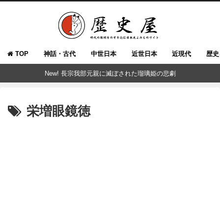
TOP
神話・古代
中世日本
近世日本
近現代
歴史
New! 長宗我部元親に滅ぼされた瑠璃姫の悲劇
栄増眼鏡徳