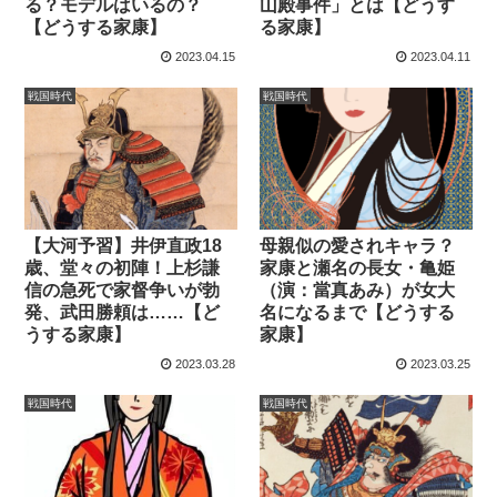
る？モデルはいるの？
山殿事件」とは【どうす
【どうする家康】
る家康】
2023.04.15
2023.04.11
戦国時代
戦国時代
【大河予習】井伊直政18
母親似の愛されキャラ？
歳、堂々の初陣！上杉謙
家康と瀬名の長女・亀姫
信の急死で家督争いが勃
（演：當真あみ）が女大
発、武田勝頼は……【ど
名になるまで【どうする
うする家康】
家康】
2023.03.28
2023.03.25
戦国時代
戦国時代