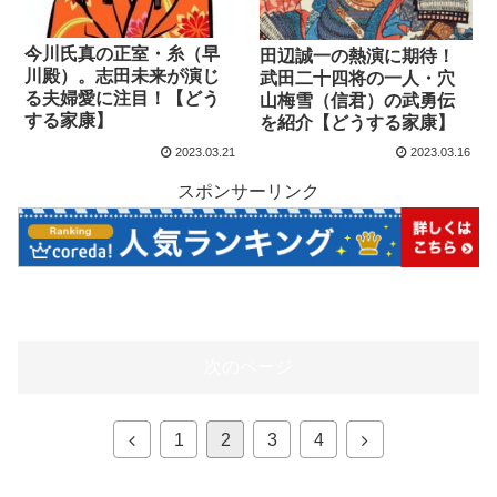
今川氏真の正室・糸（早
田辺誠一の熱演に期待！
川殿）。志田未来が演じ
武田二十四将の一人・穴
る夫婦愛に注目！【どう
山梅雪（信君）の武勇伝
する家康】
を紹介【どうする家康】
2023.03.21
2023.03.16
スポンサーリンク
次のページ
1
2
3
4