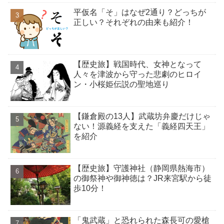
平仮名「そ」はなぜ2通り？どっちが
正しい？それぞれの由来も紹介！
【歴史旅】戦国時代、女神となって
人々を津波から守った悲劇のヒロイ
ン・小桜姫伝説の聖地巡り
【鎌倉殿の13人】武蔵坊弁慶だけじゃ
ない！源義経を支えた「義経四天王」
を紹介
【歴史旅】守護神社（静岡県熱海市）
の御祭神や御神徳は？JR来宮駅から徒
歩10分！
「鬼武蔵」と恐れられた森長可の愛槍