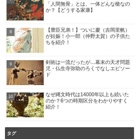
「人間無骨」とは、一体どんな槍なの
か？【どうする家康】
【豊臣兄弟！】ついに慶（吉岡里帆）
が妊娠！小一郎（仲野太賀）の子供た
ちを紹介！
剣術は一流だったが…幕末の天才問題
児・仏生寺弥助のろくでなしエピソー
ド
なぜ縄文時代は14000年以上も続いた
のか？6つの時期区分をわかりやすく
紹介！
タグ