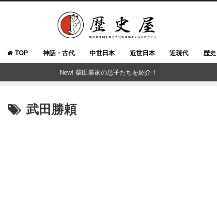
TOP
神話・古代
中世日本
近世日本
近現代
歴史
New! 柴田勝家の息子たちを紹介！
武田勝頼