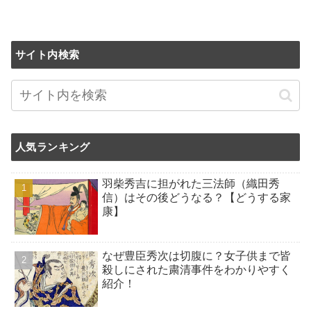
サイト内検索
人気ランキング
羽柴秀吉に担がれた三法師（織田秀
信）はその後どうなる？【どうする家
康】
なぜ豊臣秀次は切腹に？女子供まで皆
殺しにされた粛清事件をわかりやすく
紹介！