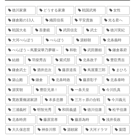
徳川家康
どうする家康
戦国武将
女性
鎌倉殿の13人
織田信長
平安貴族
光る君へ
戦国大名
吾妻鏡
武田信玄
武士
徳川実紀
大河べらぼう
べらぼう
源頼朝
北条義時
べらぼう～蔦重栄華乃夢噺～
和歌
武田勝頼
鎌倉幕府
結婚
羽柴秀吉
紫式部
北条政子
豊臣秀吉
鎌倉武士
酒井忠次
藤原道長
蔦屋重三郎
まひろ
築山殿
鎌倉
北条時政
藤原彰子
北条泰時
源実朝
豊臣兄弟！
一条天皇
今川氏真
寛政重脩諸家譜
本多忠勝
三方ヶ原の合戦
今川義元
三浦義村
明智光秀
和田義盛
徳川信康
松平信康
北条時房
藤原宣孝
藤原為時
浅井長政
大久保忠世
神奈川県
源頼家
大河ドラマ
葉隠