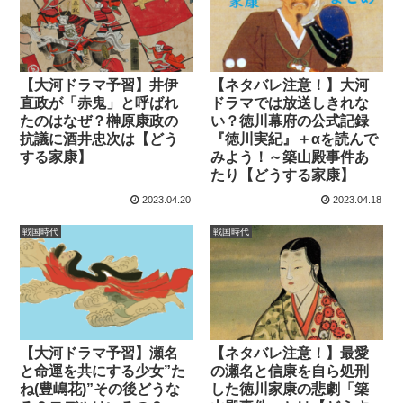
【大河ドラマ予習】井伊
【ネタバレ注意！】大河
直政が「赤鬼」と呼ばれ
ドラマでは放送しきれな
たのはなぜ？榊原康政の
い？徳川幕府の公式記録
抗議に酒井忠次は【どう
『徳川実紀』＋αを読んで
する家康】
みよう！～築山殿事件あ
たり【どうする家康】
2023.04.20
2023.04.18
戦国時代
戦国時代
【大河ドラマ予習】瀬名
【ネタバレ注意！】最愛
と命運を共にする少女”た
の瀬名と信康を自ら処刑
ね(豊嶋花)”その後どうな
した徳川家康の悲劇「築