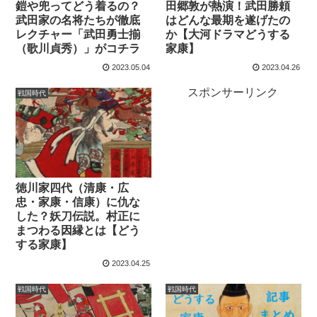
鎧や兜ってどう着るの？
田郷敦が熱演！武田勝頼
武田家の名将たちが徹底
はどんな最期を遂げたの
レクチャー「武田勇士揃
か【大河ドラマどうする
（歌川貞秀）」がコチラ
家康】
2023.05.04
2023.04.26
スポンサーリンク
戦国時代
徳川家四代（清康・広
忠・家康・信康）に仇な
した？妖刀伝説。村正に
まつわる因縁とは【どう
する家康】
2023.04.25
戦国時代
戦国時代