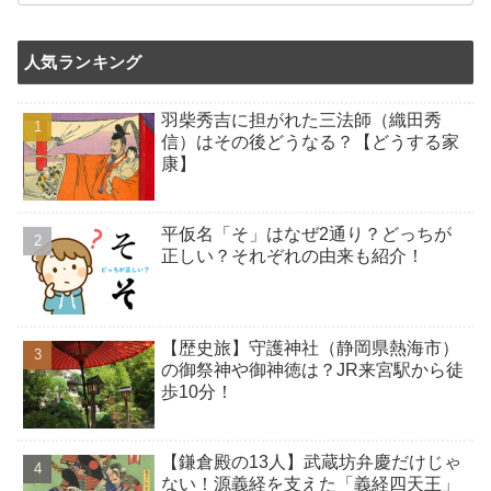
人気ランキング
羽柴秀吉に担がれた三法師（織田秀
信）はその後どうなる？【どうする家
康】
平仮名「そ」はなぜ2通り？どっちが
正しい？それぞれの由来も紹介！
【歴史旅】守護神社（静岡県熱海市）
の御祭神や御神徳は？JR来宮駅から徒
歩10分！
【鎌倉殿の13人】武蔵坊弁慶だけじゃ
ない！源義経を支えた「義経四天王」