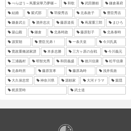
べらぼう～蔦重栄華乃夢噺～
和歌
武田勝頼
鎌倉幕府
結婚
紫式部
羽柴秀吉
北条政子
豊臣秀吉
鎌倉武士
酒井忠次
藤原道長
蔦屋重三郎
まひろ
築山殿
鎌倉
北条時政
藤原彰子
北条泰時
源実朝
豊臣兄弟！
一条天皇
今川氏真
寛政重脩諸家譜
本多忠勝
三方ヶ原の合戦
今川義元
三浦義村
明智光秀
和田義盛
徳川信康
松平信康
北条時房
藤原宣孝
藤原為時
浅井長政
大久保忠世
神奈川県
源頼家
大河ドラマ
葉隠
梶原景時
武士道