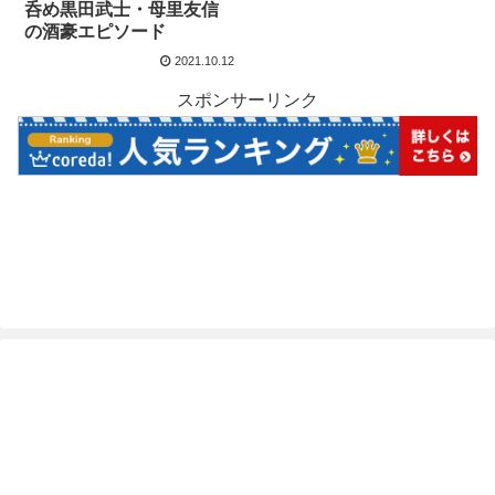
呑め黒田武士・母里友信
の酒豪エピソード
2021.10.12
スポンサーリンク