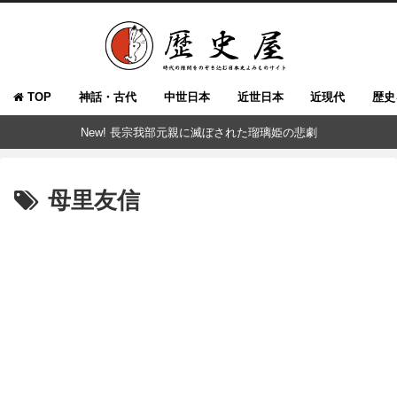
TOP
神話・古代
中世日本
近世日本
近現代
歴史
New! 長宗我部元親に滅ぼされた瑠璃姫の悲劇
母里友信