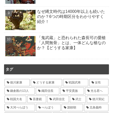
なぜ縄文時代は14000年以上も続いた
のか？6つの時期区分をわかりやすく
紹介！
「鬼武蔵」と恐れられた森長可の愛槍
「人間無骨」とは、一体どんな槍なの
か？【どうする家康】
タグ
徳川家康
どうする家康
戦国武将
女性
鎌倉殿の13人
織田信長
平安貴族
光る君へ
戦国大名
吾妻鏡
武田信玄
武士
徳川実紀
大河べらぼう
べらぼう
源頼朝
北条義時