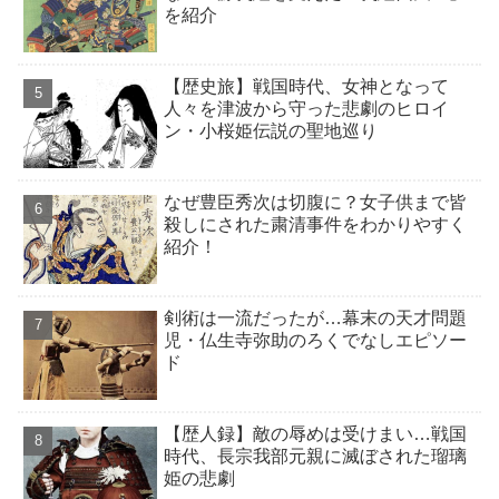
を紹介
【歴史旅】戦国時代、女神となって
人々を津波から守った悲劇のヒロイ
ン・小桜姫伝説の聖地巡り
なぜ豊臣秀次は切腹に？女子供まで皆
殺しにされた粛清事件をわかりやすく
紹介！
剣術は一流だったが…幕末の天才問題
児・仏生寺弥助のろくでなしエピソー
ド
【歴人録】敵の辱めは受けまい…戦国
時代、長宗我部元親に滅ぼされた瑠璃
姫の悲劇