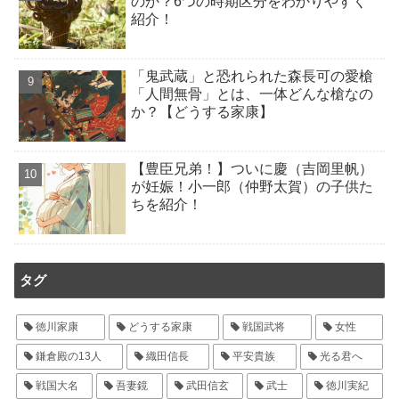
のか？6つの時期区分をわかりやすく
紹介！
「鬼武蔵」と恐れられた森長可の愛槍
「人間無骨」とは、一体どんな槍なの
か？【どうする家康】
【豊臣兄弟！】ついに慶（吉岡里帆）
が妊娠！小一郎（仲野太賀）の子供た
ちを紹介！
タグ
徳川家康
どうする家康
戦国武将
女性
鎌倉殿の13人
織田信長
平安貴族
光る君へ
戦国大名
吾妻鏡
武田信玄
武士
徳川実紀