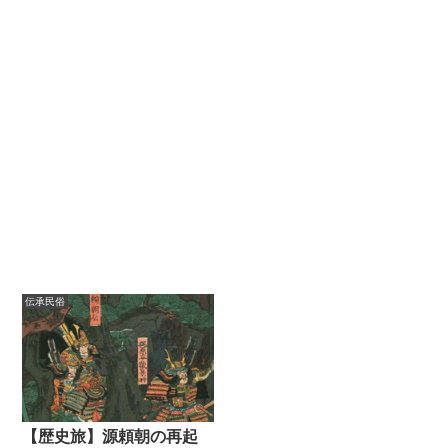
伝承民俗
【歴史旅】源頼朝の再起