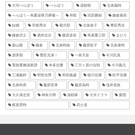
大河べらぼう
べらぼう
源頼朝
北条義時
べらぼう～蔦重栄華乃夢噺～
和歌
武田勝頼
鎌倉幕府
結婚
羽柴秀吉
紫式部
北条政子
豊臣秀吉
鎌倉武士
酒井忠次
藤原道長
蔦屋重三郎
まひろ
築山殿
鎌倉
北条時政
藤原彰子
北条泰時
源実朝
豊臣兄弟！
一条天皇
今川氏真
寛政重脩諸家譜
本多忠勝
三方ヶ原の合戦
今川義元
三浦義村
明智光秀
和田義盛
徳川信康
松平信康
北条時房
藤原宣孝
藤原為時
浅井長政
大久保忠世
神奈川県
源頼家
大河ドラマ
葉隠
梶原景時
武士道