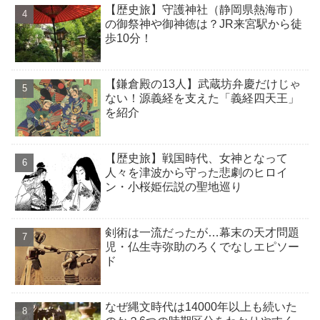
【歴史旅】守護神社（静岡県熱海市）
の御祭神や御神徳は？JR来宮駅から徒
歩10分！
【鎌倉殿の13人】武蔵坊弁慶だけじゃ
ない！源義経を支えた「義経四天王」
を紹介
【歴史旅】戦国時代、女神となって
人々を津波から守った悲劇のヒロイ
ン・小桜姫伝説の聖地巡り
剣術は一流だったが…幕末の天才問題
児・仏生寺弥助のろくでなしエピソー
ド
なぜ縄文時代は14000年以上も続いた