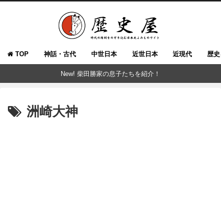
TOP
神話・古代
中世日本
近世日本
近現代
歴史
New! 柴田勝家の息子たちを紹介！
洲崎大神