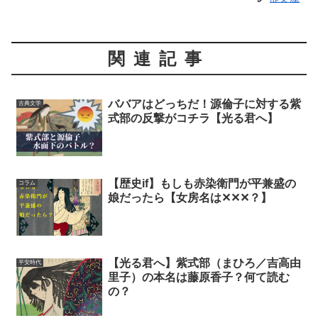
関連記事
ババアはどっちだ！源倫子に対する紫
古典文学
式部の反撃がコチラ【光る君へ】
【歴史if】もしも赤染衛門が平兼盛の
コラム
娘だったら【女房名は‪✕‬‪✕‬‪✕‬？】
【光る君へ】紫式部（まひろ／吉高由
平安時代
里子）の本名は藤原香子？何て読む
の？