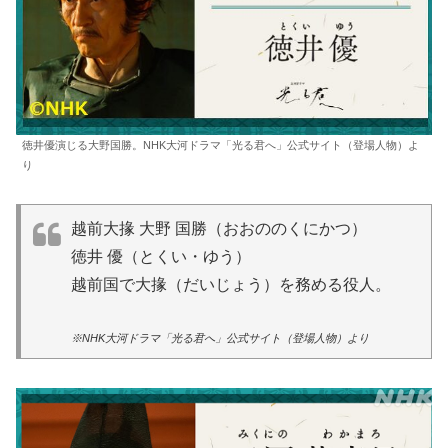
徳井優演じる大野国勝。NHK大河ドラマ「光る君へ」公式サイト（登場人物）よ
り
越前大掾 大野 国勝（おおののくにかつ）
徳井 優（とくい・ゆう）
越前国で大掾（だいじょう）を務める役人。
※NHK大河ドラマ「光る君へ」公式サイト（登場人物）より