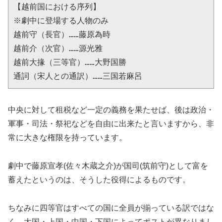
【越前国における序列】
※劇中に登場する人物のみ
越前守（長官）……藤原為時
越前介（次官）……源光雅
越前大掾（三等官）……大野国勝
通詞（宋人との通訳）……三国若麻呂
中央に対して租税など一定の義務を果たせば、後は政治・
軍事・司法・祭祀などを自由に出来たと言いますから、非
常に大きな権限を持っています。
劇中で藤原宣孝(佐々木蔵之介)が国司(筑前守)として富を
蓄えたというのは、そうした役得によるものです。
ちなみに四等官はすべての国に全員が揃っている訳ではな
く、大国・上国・中国・下国によってポストが異なりまし