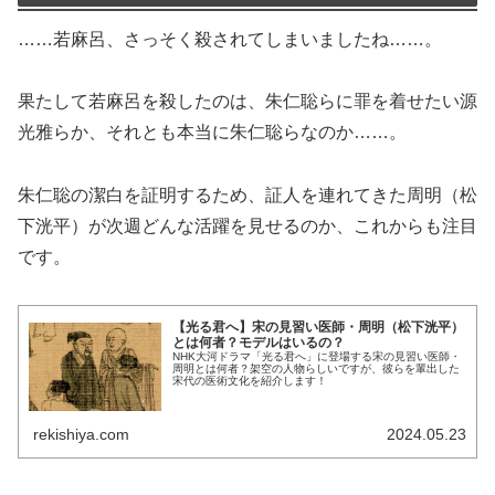
……若麻呂、さっそく殺されてしまいましたね……。
果たして若麻呂を殺したのは、朱仁聡らに罪を着せたい源
光雅らか、それとも本当に朱仁聡らなのか……。
朱仁聡の潔白を証明するため、証人を連れてきた周明（松
下洸平）が次週どんな活躍を見せるのか、これからも注目
です。
【光る君へ】宋の見習い医師・周明（松下洸平）
とは何者？モデルはいるの？
NHK大河ドラマ「光る君へ」に登場する宋の見習い医師・
周明とは何者？架空の人物らしいですが、彼らを輩出した
宋代の医術文化を紹介します！
rekishiya.com
2024.05.23