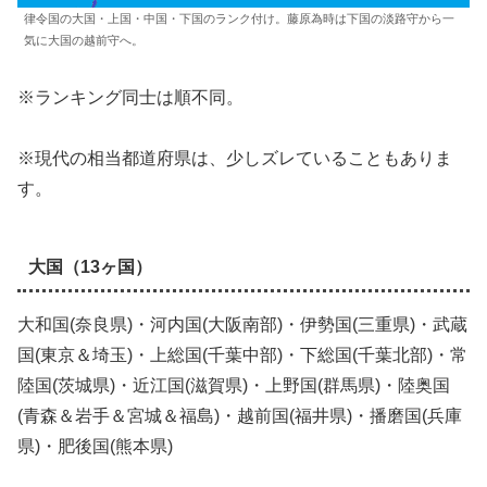
律令国の大国・上国・中国・下国のランク付け。藤原為時は下国の淡路守から一
気に大国の越前守へ。
※ランキング同士は順不同。
※現代の相当都道府県は、少しズレていることもありま
す。
大国（13ヶ国）
大和国(奈良県)・河内国(大阪南部)・伊勢国(三重県)・武蔵
国(東京＆埼玉)・上総国(千葉中部)・下総国(千葉北部)・常
陸国(茨城県)・近江国(滋賀県)・上野国(群馬県)・陸奥国
(青森＆岩手＆宮城＆福島)・越前国(福井県)・播磨国(兵庫
県)・肥後国(熊本県)