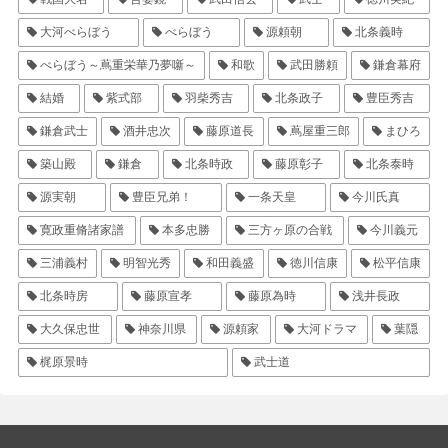
大河べらぼう
べらぼう
源頼朝
北条義時
べらぼう～蔦重栄華乃夢噺～
和歌
武田勝頼
鎌倉幕府
結婚
紫式部
羽柴秀吉
北条政子
豊臣秀吉
鎌倉武士
酒井忠次
藤原道長
蔦屋重三郎
まひろ
築山殿
鎌倉
北条時政
藤原彰子
北条泰時
源実朝
豊臣兄弟！
一条天皇
今川氏真
寛政重脩諸家譜
本多忠勝
三方ヶ原の合戦
今川義元
三浦義村
明智光秀
和田義盛
徳川信康
松平信康
北条時房
藤原宣孝
藤原為時
浅井長政
大久保忠世
神奈川県
源頼家
大河ドラマ
葉隠
梶原景時
武士道