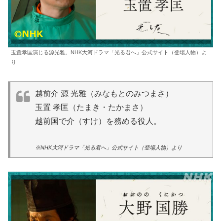
玉置孝匡演じる源光雅。NHK大河ドラマ「光る君へ」公式サイト（登場人物）よ
り
越前介 源 光雅（みなもとのみつまさ）
玉置 孝匡（たまき・たかまさ）
越前国で介（すけ）を務める役人。
※NHK大河ドラマ「光る君へ」公式サイト（登場人物）より