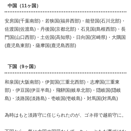
中国（11ヶ国）
安房国(千葉南部)・若狭国(福井西部)・能登国(石川北部)・
佐渡国(佐渡島)・丹後国(京都北部)・石見国(島根西部)・長
門国(山口西部)・土佐国(高知県)・日向国(宮崎県)・大隅国
(鹿児島東部)・薩摩国(鹿児島西部)
下国（9ヶ国）
和泉国(大阪南部)・伊賀国(三重北西部)・志摩国(三重東
部)・伊豆国(伊豆半島)・飛騨国(岐阜北部)・隠岐国(隠岐
島)・淡路国(淡路島)・壱岐国(壱岐島)・対馬国(対馬島)
為時はもと淡路守に任じられたのが、ゴネ得で越前守に。