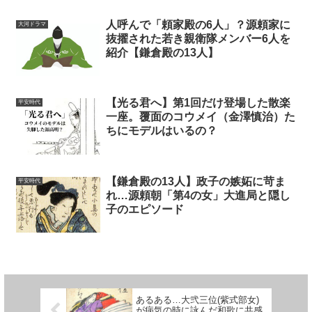
人呼んで「頼家殿の6人」？源頼家に
大河ドラマ
抜擢された若き親衛隊メンバー6人を
紹介【鎌倉殿の13人】
【光る君へ】第1回だけ登場した散楽
平安時代
一座。覆面のコウメイ（金澤慎治）た
ちにモデルはいるの？
【鎌倉殿の13人】政子の嫉妬に苛ま
平安時代
れ…源頼朝「第4の女」大進局と隠し
子のエピソード
あるある…大弐三位(紫式部女)
が病気の時に詠んだ和歌に共感