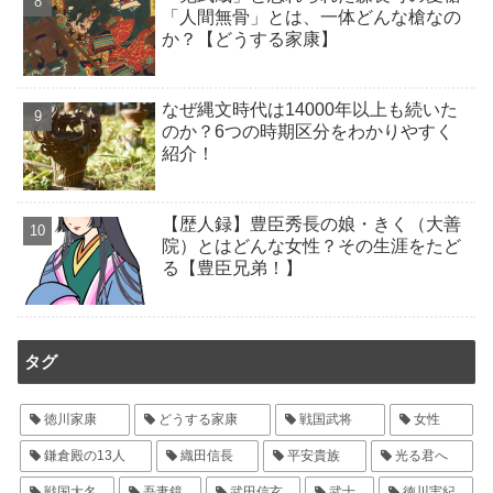
「人間無骨」とは、一体どんな槍なの
か？【どうする家康】
なぜ縄文時代は14000年以上も続いた
のか？6つの時期区分をわかりやすく
紹介！
【歴人録】豊臣秀長の娘・きく（大善
院）とはどんな女性？その生涯をたど
る【豊臣兄弟！】
タグ
徳川家康
どうする家康
戦国武将
女性
鎌倉殿の13人
織田信長
平安貴族
光る君へ
戦国大名
吾妻鏡
武田信玄
武士
徳川実紀