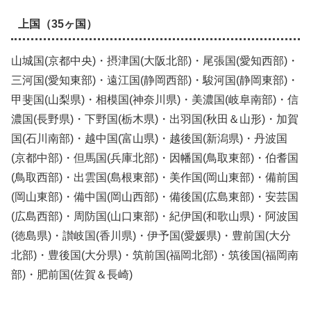
上国（35ヶ国）
山城国(京都中央)・摂津国(大阪北部)・尾張国(愛知西部)・
三河国(愛知東部)・遠江国(静岡西部)・駿河国(静岡東部)・
甲斐国(山梨県)・相模国(神奈川県)・美濃国(岐阜南部)・信
濃国(長野県)・下野国(栃木県)・出羽国(秋田＆山形)・加賀
国(石川南部)・越中国(富山県)・越後国(新潟県)・丹波国
(京都中部)・但馬国(兵庫北部)・因幡国(鳥取東部)・伯耆国
(鳥取西部)・出雲国(島根東部)・美作国(岡山東部)・備前国
(岡山東部)・備中国(岡山西部)・備後国(広島東部)・安芸国
(広島西部)・周防国(山口東部)・紀伊国(和歌山県)・阿波国
(徳島県)・讃岐国(香川県)・伊予国(愛媛県)・豊前国(大分
北部)・豊後国(大分県)・筑前国(福岡北部)・筑後国(福岡南
部)・肥前国(佐賀＆長崎)