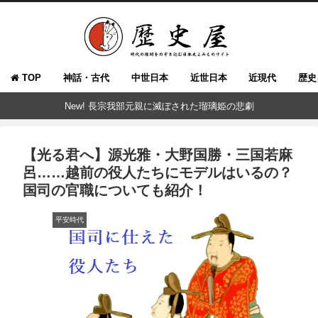
TOP
神話・古代
中世日本
近世日本
近現代
歴史
New! 長宗我部元親に滅ぼされた瑠璃姫の悲劇
【光る君へ】源光雅・大野国勝・三国若麻
呂……越前の役人たちにモデルはいるの？
国司の官職についても紹介！
平安時代