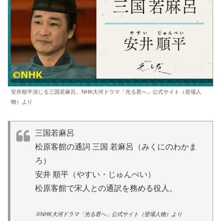
安井順平演じる三国若麻呂。NHK大河ドラマ「光る君へ」公式サイト（登場人
物）より
三国若麻呂
松原客館の通詞 三国 若麻呂（みくにのわかま
ろ）
安井 順平（やすい・じゅんぺい）
松原客館で宋人との通訳を務める役人。
※NHK大河ドラマ「光る君へ」公式サイト（登場人物）より