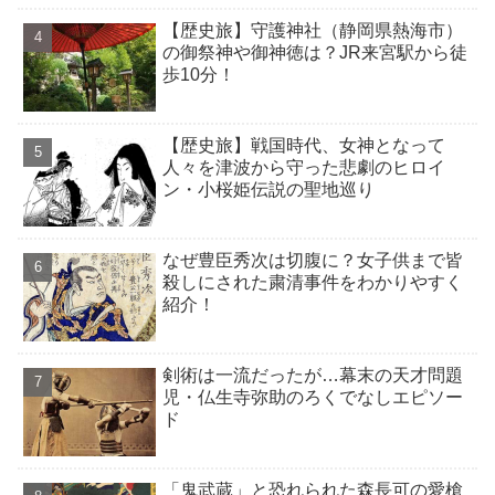
【歴史旅】守護神社（静岡県熱海市）
の御祭神や御神徳は？JR来宮駅から徒
歩10分！
【歴史旅】戦国時代、女神となって
人々を津波から守った悲劇のヒロイ
ン・小桜姫伝説の聖地巡り
なぜ豊臣秀次は切腹に？女子供まで皆
殺しにされた粛清事件をわかりやすく
紹介！
剣術は一流だったが…幕末の天才問題
児・仏生寺弥助のろくでなしエピソー
ド
「鬼武蔵」と恐れられた森長可の愛槍