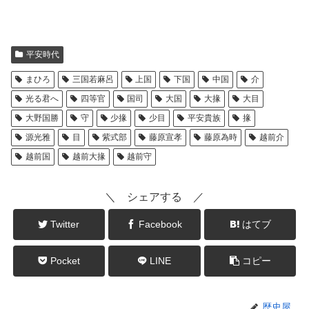
平安時代
まひろ
三国若麻呂
上国
下国
中国
介
光る君へ
四等官
国司
大国
大掾
大目
大野国勝
守
少掾
少目
平安貴族
掾
源光雅
目
紫式部
藤原宣孝
藤原為時
越前介
越前国
越前大掾
越前守
＼ シェアする ／
Twitter
Facebook
はてブ
Pocket
LINE
コピー
歴史屋