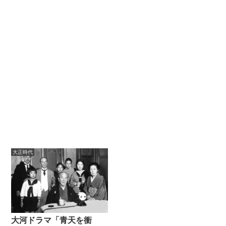
大正時代
大河ドラマ「青天を衝