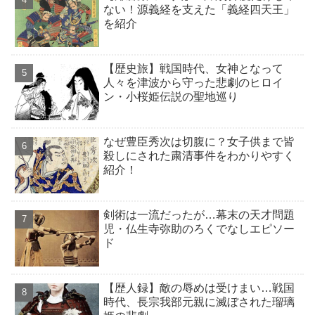
ない！源義経を支えた「義経四天王」
を紹介
【歴史旅】戦国時代、女神となって
人々を津波から守った悲劇のヒロイ
ン・小桜姫伝説の聖地巡り
なぜ豊臣秀次は切腹に？女子供まで皆
殺しにされた粛清事件をわかりやすく
紹介！
剣術は一流だったが…幕末の天才問題
児・仏生寺弥助のろくでなしエピソー
ド
【歴人録】敵の辱めは受けまい…戦国
時代、長宗我部元親に滅ぼされた瑠璃