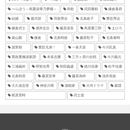
べらぼう～蔦重栄華乃夢噺～
和歌
武田勝頼
鎌倉幕府
結婚
紫式部
羽柴秀吉
北条政子
豊臣秀吉
鎌倉武士
酒井忠次
藤原道長
蔦屋重三郎
まひろ
築山殿
鎌倉
北条時政
藤原彰子
北条泰時
源実朝
豊臣兄弟！
一条天皇
今川氏真
寛政重脩諸家譜
本多忠勝
三方ヶ原の合戦
今川義元
三浦義村
明智光秀
和田義盛
徳川信康
松平信康
北条時房
藤原宣孝
藤原為時
浅井長政
大久保忠世
神奈川県
源頼家
大河ドラマ
葉隠
梶原景時
武士道