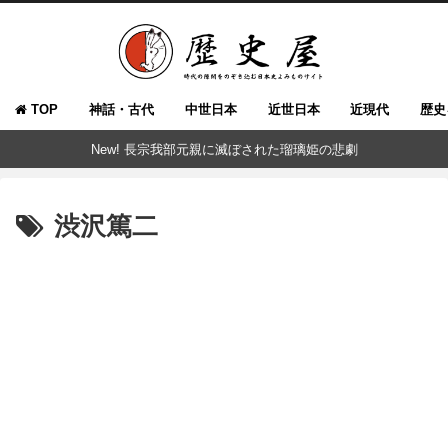
TOP
神話・古代
中世日本
近世日本
近現代
歴史
New! 長宗我部元親に滅ぼされた瑠璃姫の悲劇
渋沢篤二