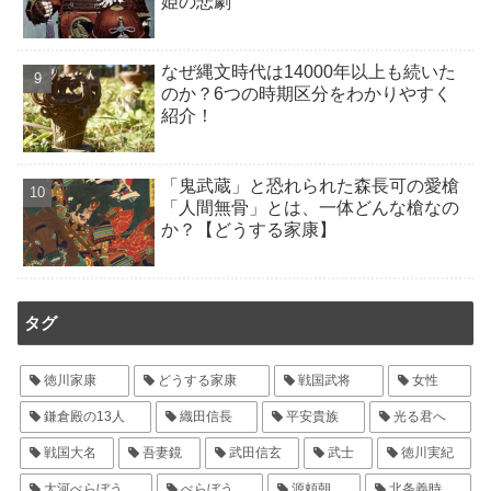
姫の悲劇
なぜ縄文時代は14000年以上も続いた
のか？6つの時期区分をわかりやすく
紹介！
「鬼武蔵」と恐れられた森長可の愛槍
「人間無骨」とは、一体どんな槍なの
か？【どうする家康】
タグ
徳川家康
どうする家康
戦国武将
女性
鎌倉殿の13人
織田信長
平安貴族
光る君へ
戦国大名
吾妻鏡
武田信玄
武士
徳川実紀
大河べらぼう
べらぼう
源頼朝
北条義時