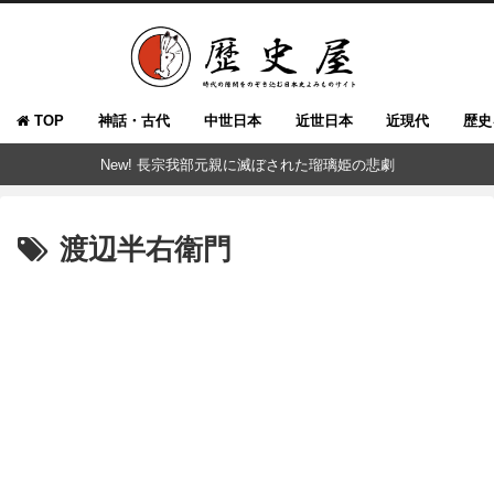
TOP
神話・古代
中世日本
近世日本
近現代
歴史
New! 長宗我部元親に滅ぼされた瑠璃姫の悲劇
渡辺半右衛門