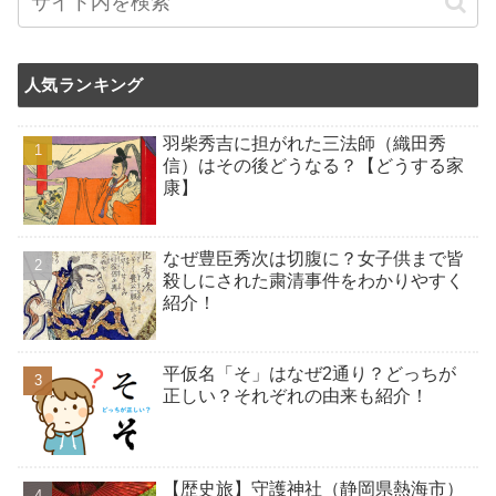
人気ランキング
羽柴秀吉に担がれた三法師（織田秀
信）はその後どうなる？【どうする家
康】
なぜ豊臣秀次は切腹に？女子供まで皆
殺しにされた粛清事件をわかりやすく
紹介！
平仮名「そ」はなぜ2通り？どっちが
正しい？それぞれの由来も紹介！
【歴史旅】守護神社（静岡県熱海市）