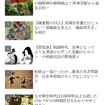
の御祭神や御神徳は？JR来宮駅から徒
歩10分！
【鎌倉殿の13人】武蔵坊弁慶だけじゃ
ない！源義経を支えた「義経四天王」
を紹介
【歴史旅】戦国時代、女神となって
人々を津波から守った悲劇のヒロイ
ン・小桜姫伝説の聖地巡り
剣術は一流だったが…幕末の天才問題
児・仏生寺弥助のろくでなしエピソー
ド
なぜ縄文時代は14000年以上も続いた
のか？6つの時期区分をわかりやすく