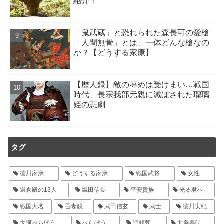
紹介！
「鬼武蔵」と恐れられた森長可の愛槍
「人間無骨」とは、一体どんな槍なの
か？【どうする家康】
【歴人録】敵の辱めは受けまい…戦国
時代、長宗我部元親に滅ぼされた瑠璃
姫の悲劇
タグ
徳川家康
どうする家康
戦国武将
女性
鎌倉殿の13人
織田信長
平安貴族
光る君へ
戦国大名
吾妻鏡
武田信玄
武士
徳川実紀
大河べらぼう
べらぼう
源頼朝
北条義時