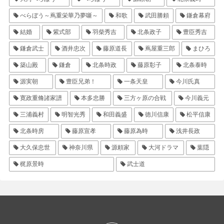
べらぼう～蔦重栄華乃夢噺～
和歌
武田勝頼
鎌倉幕府
結婚
紫式部
羽柴秀吉
北条政子
豊臣秀吉
鎌倉武士
酒井忠次
藤原道長
蔦屋重三郎
まひろ
築山殿
鎌倉
北条時政
藤原彰子
北条泰時
源実朝
豊臣兄弟！
一条天皇
今川氏真
寛政重脩諸家譜
本多忠勝
三方ヶ原の合戦
今川義元
三浦義村
明智光秀
和田義盛
徳川信康
松平信康
北条時房
藤原宣孝
藤原為時
浅井長政
大久保忠世
神奈川県
源頼家
大河ドラマ
葉隠
梶原景時
武士道