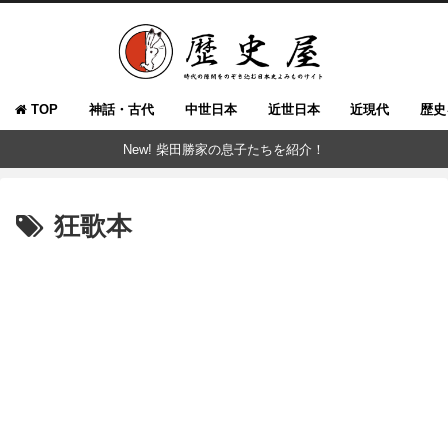
TOP
神話・古代
中世日本
近世日本
近現代
歴史
New! 柴田勝家の息子たちを紹介！
狂歌本