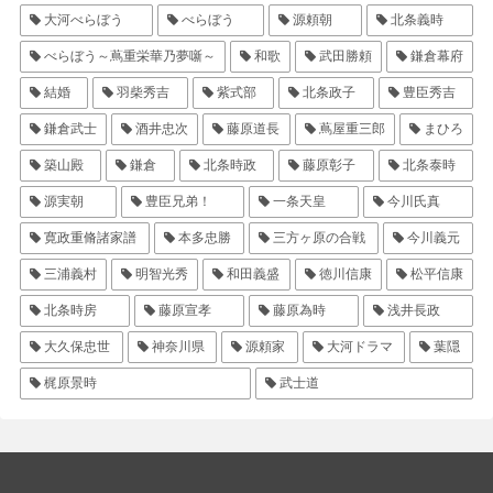
大河べらぼう
べらぼう
源頼朝
北条義時
べらぼう～蔦重栄華乃夢噺～
和歌
武田勝頼
鎌倉幕府
結婚
羽柴秀吉
紫式部
北条政子
豊臣秀吉
鎌倉武士
酒井忠次
藤原道長
蔦屋重三郎
まひろ
築山殿
鎌倉
北条時政
藤原彰子
北条泰時
源実朝
豊臣兄弟！
一条天皇
今川氏真
寛政重脩諸家譜
本多忠勝
三方ヶ原の合戦
今川義元
三浦義村
明智光秀
和田義盛
徳川信康
松平信康
北条時房
藤原宣孝
藤原為時
浅井長政
大久保忠世
神奈川県
源頼家
大河ドラマ
葉隠
梶原景時
武士道