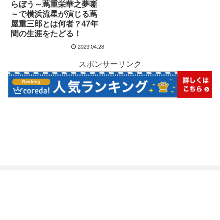
らぼう～蔦重栄華之夢噺
～で横浜流星が演じる蔦
屋重三郎とは何者？47年
間の生涯をたどる！
2023.04.28
スポンサーリンク