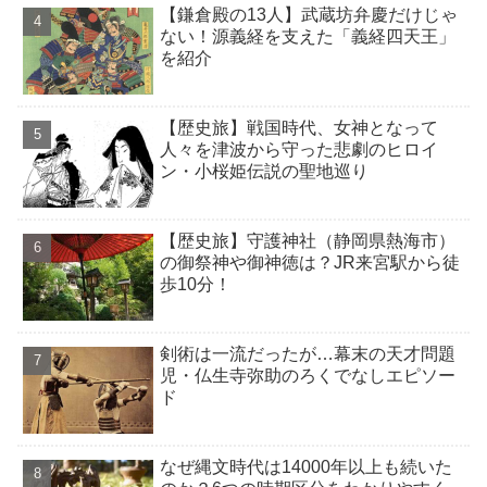
【鎌倉殿の13人】武蔵坊弁慶だけじゃ
ない！源義経を支えた「義経四天王」
を紹介
【歴史旅】戦国時代、女神となって
人々を津波から守った悲劇のヒロイ
ン・小桜姫伝説の聖地巡り
【歴史旅】守護神社（静岡県熱海市）
の御祭神や御神徳は？JR来宮駅から徒
歩10分！
剣術は一流だったが…幕末の天才問題
児・仏生寺弥助のろくでなしエピソー
ド
なぜ縄文時代は14000年以上も続いた