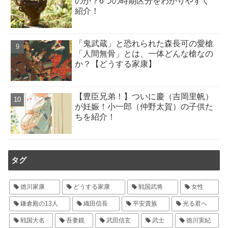
のか？6つの時期区分をわかりやすく
紹介！
「鬼武蔵」と恐れられた森長可の愛槍
「人間無骨」とは、一体どんな槍なの
か？【どうする家康】
【豊臣兄弟！】ついに慶（吉岡里帆）
が妊娠！小一郎（仲野太賀）の子供た
ちを紹介！
タグ
徳川家康
どうする家康
戦国武将
女性
鎌倉殿の13人
織田信長
平安貴族
光る君へ
戦国大名
吾妻鏡
武田信玄
武士
徳川実紀