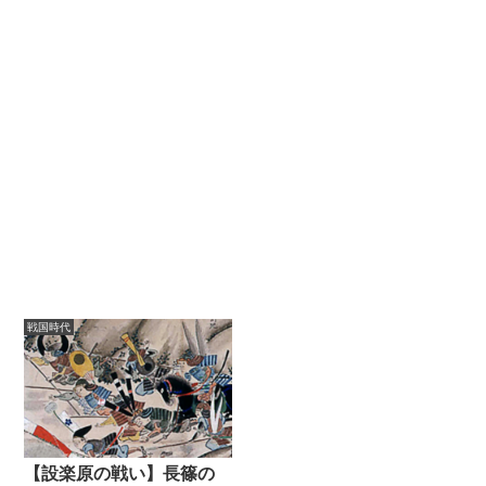
戦国時代
【設楽原の戦い】長篠の