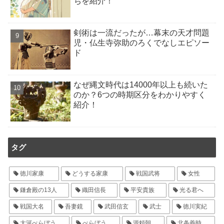
ちを紹介！
剣術は一流だったが…幕末の天才問題
児・仏生寺弥助のろくでなしエピソー
ド
なぜ縄文時代は14000年以上も続いた
のか？6つの時期区分をわかりやすく
紹介！
タグ
徳川家康
どうする家康
戦国武将
女性
鎌倉殿の13人
織田信長
平安貴族
光る君へ
戦国大名
吾妻鏡
武田信玄
武士
徳川実紀
大河べらぼう
べらぼう
源頼朝
北条義時