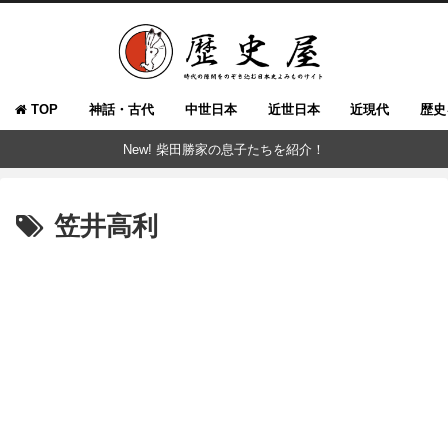
TOP
神話・古代
中世日本
近世日本
近現代
歴史
New! 柴田勝家の息子たちを紹介！
笠井高利