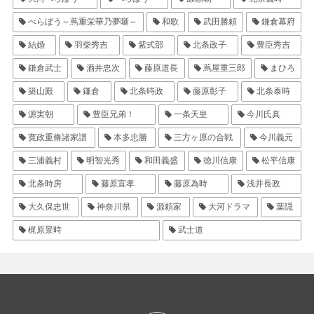
べらぼう～蔦重栄華乃夢噺～
和歌
武田勝頼
鎌倉幕府
結婚
羽柴秀吉
紫式部
北条政子
豊臣秀吉
鎌倉武士
酒井忠次
藤原道長
蔦屋重三郎
まひろ
築山殿
鎌倉
北条時政
藤原彰子
北条泰時
源実朝
豊臣兄弟！
一条天皇
今川氏真
寛政重脩諸家譜
本多忠勝
三方ヶ原の合戦
今川義元
三浦義村
明智光秀
和田義盛
徳川信康
松平信康
北条時房
藤原宣孝
藤原為時
浅井長政
大久保忠世
神奈川県
源頼家
大河ドラマ
葉隠
梶原景時
武士道