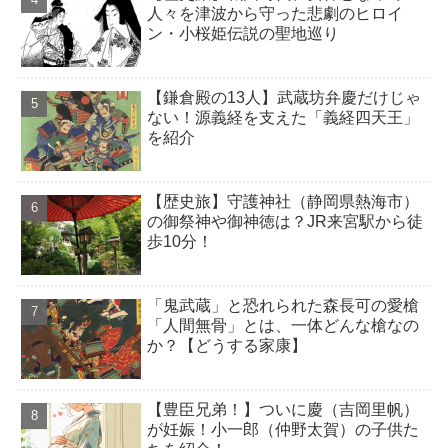
人々を津波から守った悲劇のヒロイ
ン・小桜姫伝説の聖地巡り
【鎌倉殿の13人】武蔵坊弁慶だけじゃ
ない！源義経を支えた「義経四天王」
を紹介
【歴史旅】守護神社（静岡県熱海市）
の御祭神や御神徳は？JR来宮駅から徒
歩10分！
「鬼武蔵」と恐れられた森長可の愛槍
「人間無骨」とは、一体どんな槍なの
か？【どうする家康】
【豊臣兄弟！】ついに慶（吉岡里帆）
が妊娠！小一郎（仲野太賀）の子供た