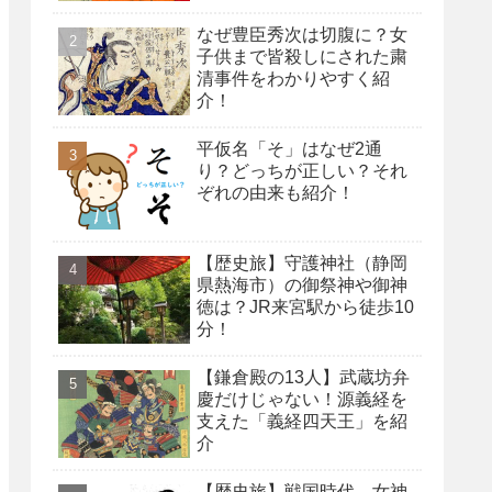
なぜ豊臣秀次は切腹に？女
子供まで皆殺しにされた粛
清事件をわかりやすく紹
介！
平仮名「そ」はなぜ2通
り？どっちが正しい？それ
ぞれの由来も紹介！
【歴史旅】守護神社（静岡
県熱海市）の御祭神や御神
徳は？JR来宮駅から徒歩10
分！
【鎌倉殿の13人】武蔵坊弁
慶だけじゃない！源義経を
支えた「義経四天王」を紹
介
【歴史旅】戦国時代、女神