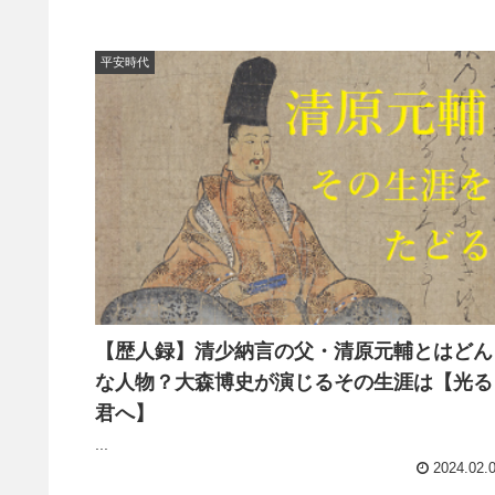
平安時代
【歴人録】清少納言の父・清原元輔とはどん
な人物？大森博史が演じるその生涯は【光る
君へ】
...
2024.02.