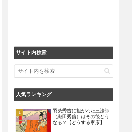
サイト内検索
人気ランキング
羽柴秀吉に担がれた三法師
（織田秀信）はその後どう
なる？【どうする家康】