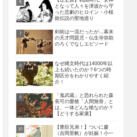
となって人々を津波から守
った悲劇のヒロイン・小桜
姫伝説の聖地巡り
剣術は一流だったが…幕末
の天才問題児・仏生寺弥助
のろくでなしエピソード
なぜ縄文時代は14000年以
上も続いたのか？6つの時
期区分をわかりやすく紹
介！
「鬼武蔵」と恐れられた森
長可の愛槍「人間無骨」と
は、一体どんな槍なのか？
【どうする家康】
【豊臣兄弟！】ついに慶
（吉岡里帆）が妊娠！小一