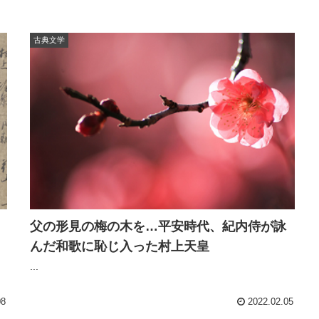
古典文学
父の形見の梅の木を…平安時代、紀内侍が詠
んだ和歌に恥じ入った村上天皇
...
08
2022.02.05