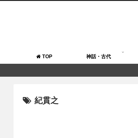
TOP
神話・古代
紀貫之