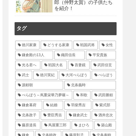
郎（仲野太賀）の子供たち
を紹介！
タグ
徳川家康
どうする家康
戦国武将
女性
鎌倉殿の13人
織田信長
平安貴族
光る君へ
戦国大名
吾妻鏡
武田信玄
武士
徳川実紀
大河べらぼう
べらぼう
源頼朝
北条義時
べらぼう～蔦重栄華乃夢噺～
和歌
武田勝頼
鎌倉幕府
結婚
羽柴秀吉
紫式部
北条政子
豊臣秀吉
鎌倉武士
酒井忠次
藤原道長
蔦屋重三郎
まひろ
築山殿
鎌倉
北条時政
藤原彰子
北条泰時