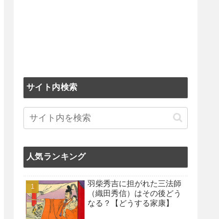
サイト内検索
人気ランキング
羽柴秀吉に担がれた三法師
（織田秀信）はその後どう
なる？【どうする家康】