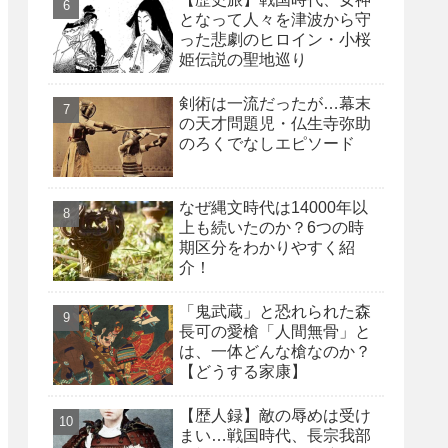
となって人々を津波から守
った悲劇のヒロイン・小桜
姫伝説の聖地巡り
剣術は一流だったが…幕末
の天才問題児・仏生寺弥助
のろくでなしエピソード
なぜ縄文時代は14000年以
上も続いたのか？6つの時
期区分をわかりやすく紹
介！
「鬼武蔵」と恐れられた森
長可の愛槍「人間無骨」と
は、一体どんな槍なのか？
【どうする家康】
【歴人録】敵の辱めは受け
まい…戦国時代、長宗我部