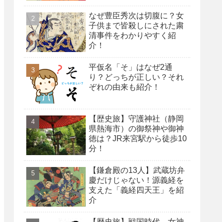
なぜ豊臣秀次は切腹に？女
子供まで皆殺しにされた粛
清事件をわかりやすく紹
介！
平仮名「そ」はなぜ2通
り？どっちが正しい？それ
ぞれの由来も紹介！
【歴史旅】守護神社（静岡
県熱海市）の御祭神や御神
徳は？JR来宮駅から徒歩10
分！
【鎌倉殿の13人】武蔵坊弁
慶だけじゃない！源義経を
支えた「義経四天王」を紹
介
【歴史旅】戦国時代、女神