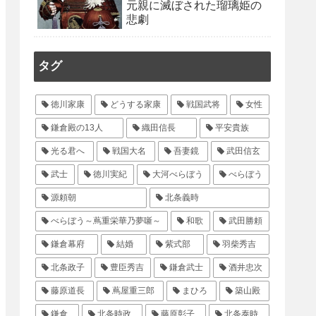
元親に滅ぼされた瑠璃姫の
悲劇
タグ
徳川家康
どうする家康
戦国武将
女性
鎌倉殿の13人
織田信長
平安貴族
光る君へ
戦国大名
吾妻鏡
武田信玄
武士
徳川実紀
大河べらぼう
べらぼう
源頼朝
北条義時
べらぼう～蔦重栄華乃夢噺～
和歌
武田勝頼
鎌倉幕府
結婚
紫式部
羽柴秀吉
北条政子
豊臣秀吉
鎌倉武士
酒井忠次
藤原道長
蔦屋重三郎
まひろ
築山殿
鎌倉
北条時政
藤原彰子
北条泰時