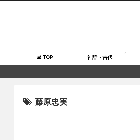
TOP
神話・古代
藤原忠実