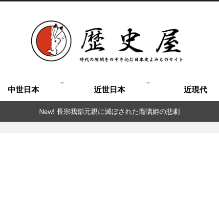
中世日本
近世日本
近現代
New! 長宗我部元親に滅ぼされた瑠璃姫の悲劇