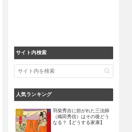
サイト内検索
人気ランキング
羽柴秀吉に担がれた三法師
（織田秀信）はその後どう
なる？【どうする家康】