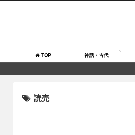
TOP
神話・古代
読売