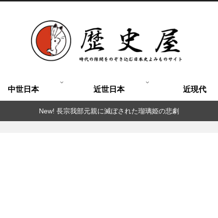
中世日本
近世日本
近現代
New! 長宗我部元親に滅ぼされた瑠璃姫の悲劇