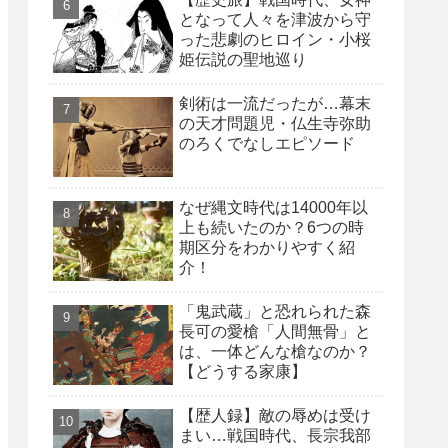
となって人々を津波から守
った悲劇のヒロイン・小桜
姫伝説の聖地巡り
剣術は一流だったが…幕末
の天才問題児・仏生寺弥助
のろくでなしエピソード
なぜ縄文時代は14000年以
上も続いたのか？6つの時
期区分をわかりやすく紹
介！
「鬼武蔵」と恐れられた森
長可の愛槍「人間無骨」と
は、一体どんな槍なのか？
【どうする家康】
【歴人録】敵の辱めは受け
まい…戦国時代、長宗我部