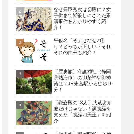
なぜ豊臣秀次は切腹に？女
子供まで皆殺しにされた粛
清事件をわかりやすく紹
介！
平仮名「そ」はなぜ2通
り？どっちが正しい？それ
ぞれの由来も紹介！
【歴史旅】守護神社（静岡
県熱海市）の御祭神や御神
徳は？JR来宮駅から徒歩10
分！
【鎌倉殿の13人】武蔵坊弁
慶だけじゃない！源義経を
支えた「義経四天王」を紹
介
【歴史旅】戦国時代、女神