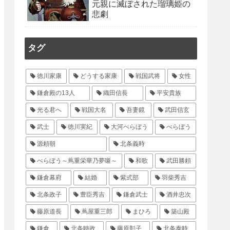
元親に滅ぼされた瑠璃姫の
悲劇
タグ
徳川家康
どうする家康
戦国武将
女性
鎌倉殿の13人
織田信長
平安貴族
光る君へ
戦国大名
吾妻鏡
武田信玄
武士
徳川実紀
大河べらぼう
べらぼう
源頼朝
北条義時
べらぼう～蔦重栄華乃夢噺～
和歌
武田勝頼
鎌倉幕府
結婚
紫式部
羽柴秀吉
北条政子
豊臣秀吉
鎌倉武士
酒井忠次
藤原道長
蔦屋重三郎
まひろ
築山殿
鎌倉
北条時政
藤原彰子
北条泰時