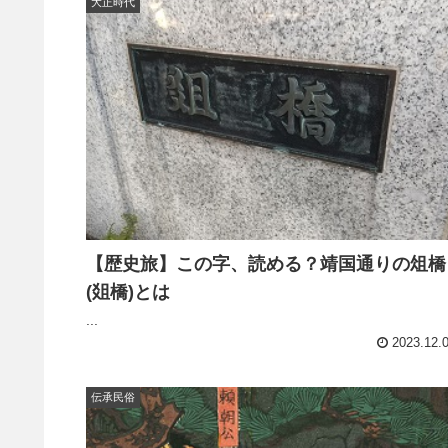
大正時代
【歴史旅】この字、読める？靖国通りの俎橋
(爼橋)とは
...
2023.12.
伝承民俗