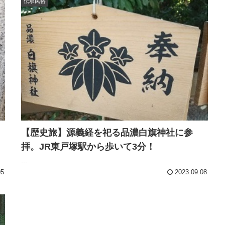
伝承民俗
【歴史旅】源義経を祀る品濃白旗神社に参
拝。JR東戸塚駅から歩いて3分！
...
05
2023.09.08