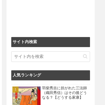
サイト内検索
人気ランキング
羽柴秀吉に担がれた三法師
（織田秀信）はその後どう
なる？【どうする家康】