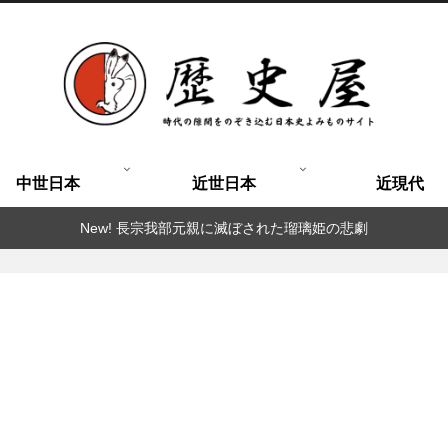
中世日本
近世日本
近現代
New! 長宗我部元親に滅ぼされた瑠璃姫の悲劇