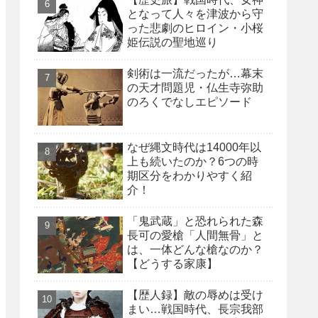
となって人々を津波から守
った悲劇のヒロイン・小桜
姫伝説の聖地巡り
剣術は一流だったが…幕末
の天才問題児・仏生寺弥助
のろくでなしエピソード
なぜ縄文時代は14000年以
上も続いたのか？6つの時
期区分をわかりやすく紹
介！
「鬼武蔵」と恐れられた森
長可の愛槍「人間無骨」と
は、一体どんな槍なのか？
【どうする家康】
【歴人録】敵の辱めは受け
まい…戦国時代、長宗我部