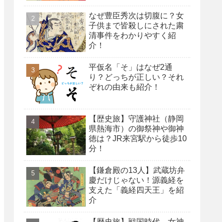
なぜ豊臣秀次は切腹に？女
子供まで皆殺しにされた粛
清事件をわかりやすく紹
介！
平仮名「そ」はなぜ2通
り？どっちが正しい？それ
ぞれの由来も紹介！
【歴史旅】守護神社（静岡
県熱海市）の御祭神や御神
徳は？JR来宮駅から徒歩10
分！
【鎌倉殿の13人】武蔵坊弁
慶だけじゃない！源義経を
支えた「義経四天王」を紹
介
【歴史旅】戦国時代、女神