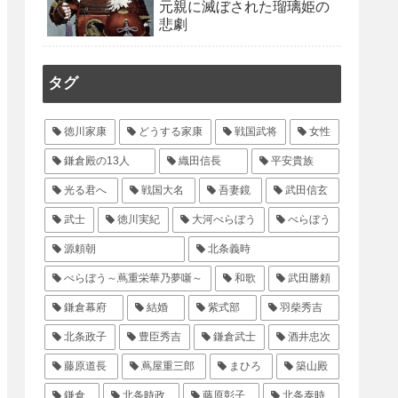
元親に滅ぼされた瑠璃姫の
悲劇
タグ
徳川家康
どうする家康
戦国武将
女性
鎌倉殿の13人
織田信長
平安貴族
光る君へ
戦国大名
吾妻鏡
武田信玄
武士
徳川実紀
大河べらぼう
べらぼう
源頼朝
北条義時
べらぼう～蔦重栄華乃夢噺～
和歌
武田勝頼
鎌倉幕府
結婚
紫式部
羽柴秀吉
北条政子
豊臣秀吉
鎌倉武士
酒井忠次
藤原道長
蔦屋重三郎
まひろ
築山殿
鎌倉
北条時政
藤原彰子
北条泰時