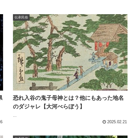
伝承民俗
県
恐れ入谷の鬼子母神とは？他にもあった地名
のダジャレ【大河べらぼう】
...
26
2025.02.21