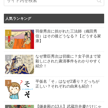
人気ランキング
羽柴秀吉に担がれた三法師（織田秀
信）はその後どうなる？【どうする家
康】
なぜ豊臣秀次は切腹に？女子供まで皆
殺しにされた粛清事件をわかりやすく
紹介！
平仮名「そ」はなぜ2通り？どっちが
正しい？それぞれの由来も紹介！
【鎌倉殿の13人】武蔵坊弁慶だけじゃ