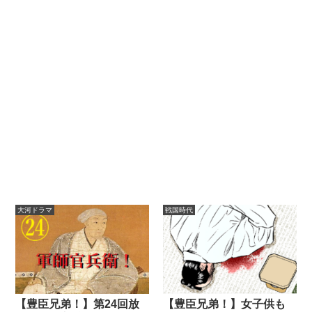
大河ドラマ
戦国時代
【豊臣兄弟！】第24回放
【豊臣兄弟！】女子供も