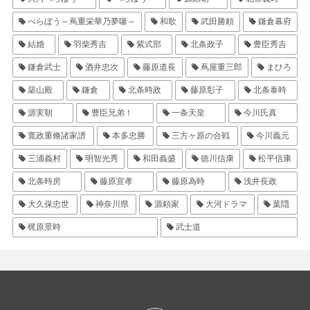
べらぼう～蔦重栄華乃夢噺～
和歌
武田勝頼
鎌倉幕府
結婚
羽柴秀吉
紫式部
北条政子
豊臣秀吉
鎌倉武士
酒井忠次
藤原道長
蔦屋重三郎
まひろ
築山殿
鎌倉
北条時政
藤原彰子
北条泰時
源実朝
豊臣兄弟！
一条天皇
今川氏真
寛政重脩諸家譜
本多忠勝
三方ヶ原の合戦
今川義元
三浦義村
明智光秀
和田義盛
徳川信康
松平信康
北条時房
藤原宣孝
藤原為時
浅井長政
大久保忠世
神奈川県
源頼家
大河ドラマ
葉隠
梶原景時
武士道