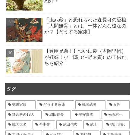
紹介！
「鬼武蔵」と恐れられた森長可の愛槍
「人間無骨」とは、一体どんな槍なの
か？【どうする家康】
【豊臣兄弟！】ついに慶（吉岡里帆）
が妊娠！小一郎（仲野太賀）の子供た
ちを紹介！
タグ
徳川家康
どうする家康
戦国武将
女性
鎌倉殿の13人
織田信長
平安貴族
光る君へ
戦国大名
吾妻鏡
武田信玄
武士
徳川実紀
大河べらぼう
べらぼう
源頼朝
北条義時