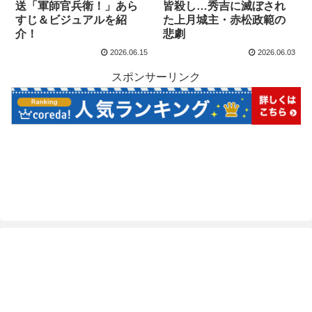
送「軍師官兵衛！」あら
皆殺し…秀吉に滅ぼされ
すじ＆ビジュアルを紹
た上月城主・赤松政範の
介！
悲劇
2026.06.15
2026.06.03
スポンサーリンク