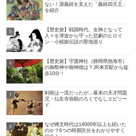
ない！源義経を支えた「義経四天王」
を紹介
【歴史旅】戦国時代、女神となって
人々を津波から守った悲劇のヒロイ
ン・小桜姫伝説の聖地巡り
【歴史旅】守護神社（静岡県熱海市）
の御祭神や御神徳は？JR来宮駅から徒
歩10分！
剣術は一流だったが…幕末の天才問題
児・仏生寺弥助のろくでなしエピソー
ド
なぜ縄文時代は14000年以上も続いた
のか？6つの時期区分をわかりやすく