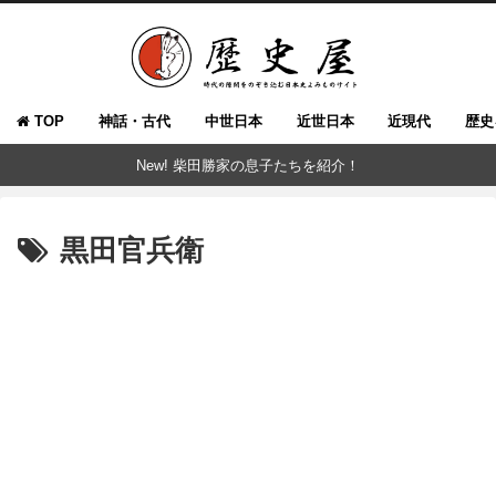
TOP
神話・古代
中世日本
近世日本
近現代
歴史
New! 柴田勝家の息子たちを紹介！
黒田官兵衛