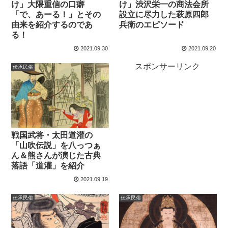
け」大隈重信の口癖
け」渋沢栄一の商法会所
「で、あーる！」とその
設立に尽力した萩原四郎
由来を紹介するのであ
兵衛のエピソード
る！
2021.09.30
2021.09.20
スポンサーリンク
伝承民俗
戦国武将・太田道灌の
「山吹伝説」を八っつぁ
ん＆熊さんが演じた古典
落語「道灌」を紹介
2021.09.19
伝承民俗
伝承民俗