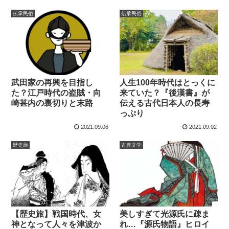
伝承民俗
伝承民俗
武田家の再興を目指し
人生100年時代はとっくに
た？江戸時代の盗賊・向
来ていた？『後漢書』が
崎甚内の裏切りと末路
伝える古代日本人の長寿
っぷり
2021.09.06
2021.09.02
歴史旅
古典文学
【歴史旅】戦国時代、女
美しすぎて光源氏に疎ま
神となって人々を津波か
れ…『源氏物語』ヒロイ