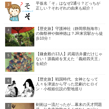
平仮名「そ」はなぜ2通り？どっちが
正しい？それぞれの由来も紹介！
【歴史旅】守護神社（静岡県熱海市）
の御祭神や御神徳は？JR来宮駅から徒
歩10分！
【鎌倉殿の13人】武蔵坊弁慶だけじゃ
ない！源義経を支えた「義経四天王」
を紹介
【歴史旅】戦国時代、女神となって
人々を津波から守った悲劇のヒロイ
ン・小桜姫伝説の聖地巡り
剣術は一流だったが…幕末の天才問題