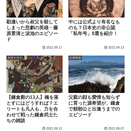
勘違いから叔父を殺して
中には公式より有名なも
しまった悲劇の英雄・藤
のも？日本史の非公認
原景清と涙池のエピソー
「私年号」8選を紹介！
ド
2021.09.17
2021.09.13
大河ドラマ
伝承民俗
【鎌倉殿の13人】橋を落
父親の顔も愛情も知らず
とすにはどうすれば？エ
に育った源希望が、鎌倉
リートも凡人も、力を合
で頼朝公と出逢うまでの
わせて戦った鎌倉武士た
エピソード
ちの雑談
2021.09.12
2021.09.07