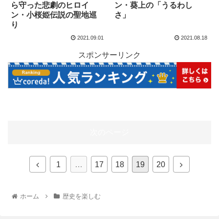
ら守った悲劇のヒロイ
ン・葵上の「うるわし
ン・小桜姫伝説の聖地巡
さ」
り
2021.09.01
2021.08.18
スポンサーリンク
次のページ
1
…
17
18
19
20
ホーム
歴史を楽しむ