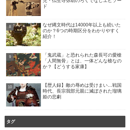
児・仏生寺弥助のろくでなしエピソー
ド
なぜ縄文時代は14000年以上も続いた
のか？6つの時期区分をわかりやすく
紹介！
「鬼武蔵」と恐れられた森長可の愛槍
「人間無骨」とは、一体どんな槍なの
か？【どうする家康】
【歴人録】敵の辱めは受けまい…戦国
時代、長宗我部元親に滅ぼされた瑠璃
姫の悲劇
タグ