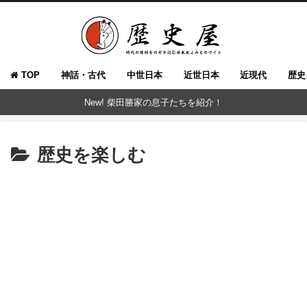
TOP
神話・古代
中世日本
近世日本
近現代
歴史
New! 柴田勝家の息子たちを紹介！
歴史を楽しむ