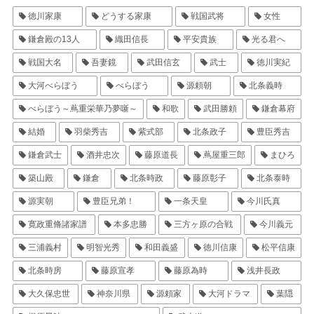
徳川家康
どうする家康
戦国武将
女性
鎌倉殿の13人
織田信長
平安貴族
光る君へ
戦国大名
吾妻鏡
武田信玄
武士
徳川実紀
大河べらぼう
べらぼう
源頼朝
北条義時
べらぼう～蔦重栄華乃夢噺～
和歌
武田勝頼
鎌倉幕府
結婚
羽柴秀吉
紫式部
北条政子
豊臣秀吉
鎌倉武士
酒井忠次
藤原道長
蔦屋重三郎
まひろ
築山殿
鎌倉
北条時政
藤原彰子
北条泰時
源実朝
豊臣兄弟！
一条天皇
今川氏真
寛政重脩諸家譜
本多忠勝
三方ヶ原の合戦
今川義元
三浦義村
明智光秀
和田義盛
徳川信康
松平信康
北条時房
藤原宣孝
藤原為時
浅井長政
大久保忠世
神奈川県
源頼家
大河ドラマ
葉隠