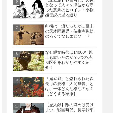
となって人々を津波から守
った悲劇のヒロイン・小桜
姫伝説の聖地巡り
剣術は一流だったが…幕末
の天才問題児・仏生寺弥助
のろくでなしエピソード
なぜ縄文時代は14000年以
上も続いたのか？6つの時
期区分をわかりやすく紹
介！
「鬼武蔵」と恐れられた森
長可の愛槍「人間無骨」と
は、一体どんな槍なのか？
【どうする家康】
【歴人録】敵の辱めは受け
まい…戦国時代、長宗我部