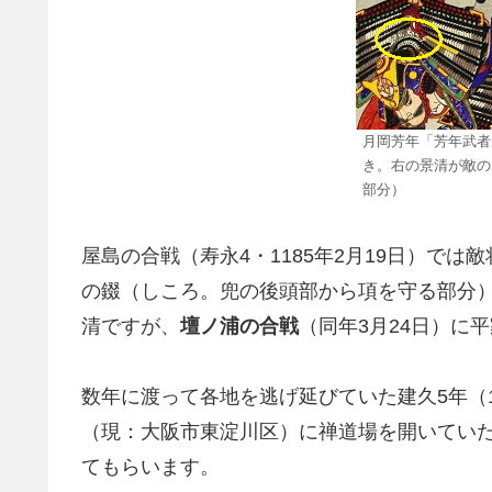
月岡芳年「芳年武者
き。右の景清が敵の
部分）
屋島の合戦（寿永4・1185年2月19日）では敵
の錣（しころ。兜の後頭部から項を守る部分
清ですが、
壇ノ浦の合戦
（同年3月24日）に
数年に渡って各地を逃げ延びていた建久5年（1
（現：大阪市東淀川区）に禅道場を開いてい
てもらいます。