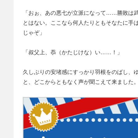
「おぉ、あの悪七が立派になって……勝敗は
とはない。ここなら何人たりともそなたに手
じゃぞ」
「叔父上、忝（かたじけな）い……！」
久しぶりの安堵感にすっかり羽根をのばし、
と、どこからともなく声が聞こえて来ました