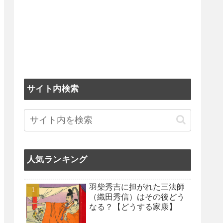
サイト内検索
人気ランキング
羽柴秀吉に担がれた三法師
（織田秀信）はその後どう
なる？【どうする家康】