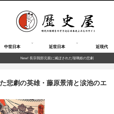
中世日本
近世日本
近現代
New! 長宗我部元親に滅ぼされた瑠璃姫の悲劇
た悲劇の英雄・藤原景清と涙池のエ