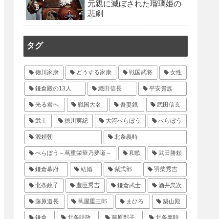
元親に滅ぼされた瑠璃姫の
悲劇
タグ
徳川家康
どうする家康
戦国武将
女性
鎌倉殿の13人
織田信長
平安貴族
光る君へ
戦国大名
吾妻鏡
武田信玄
武士
徳川実紀
大河べらぼう
べらぼう
源頼朝
北条義時
べらぼう～蔦重栄華乃夢噺～
和歌
武田勝頼
鎌倉幕府
結婚
紫式部
羽柴秀吉
北条政子
豊臣秀吉
鎌倉武士
酒井忠次
藤原道長
蔦屋重三郎
まひろ
築山殿
鎌倉
北条時政
藤原彰子
北条泰時