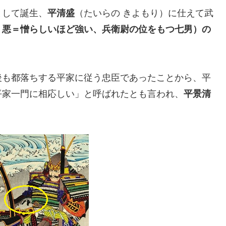
として誕生、
平清盛
（たいらの きよもり）に仕えて武
。悪＝憎らしいほど強い、兵衛尉の位をもつ七男）の
後も都落ちする平家に従う忠臣であったことから、平
平家一門に相応しい」と呼ばれたとも言われ、
平景清