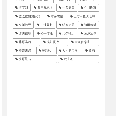
源実朝
豊臣兄弟！
一条天皇
今川氏真
寛政重脩諸家譜
本多忠勝
三方ヶ原の合戦
今川義元
三浦義村
明智光秀
和田義盛
徳川信康
松平信康
北条時房
藤原宣孝
藤原為時
浅井長政
大久保忠世
神奈川県
源頼家
大河ドラマ
葉隠
梶原景時
武士道