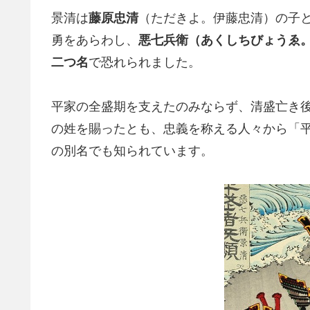
景清は
藤原忠清
（ただきよ。伊藤忠清）の子
勇をあらわし、
悪七兵衛（あくしちびょうゑ
二つ名
で恐れられました。
平家の全盛期を支えたのみならず、清盛亡き
の姓を賜ったとも、忠義を称える人々から「
の別名でも知られています。