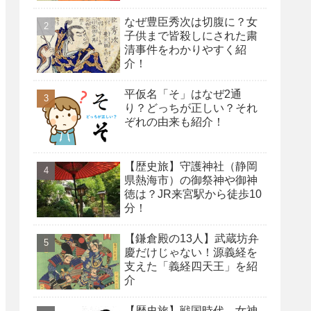
なぜ豊臣秀次は切腹に？女
子供まで皆殺しにされた粛
清事件をわかりやすく紹
介！
平仮名「そ」はなぜ2通
り？どっちが正しい？それ
ぞれの由来も紹介！
【歴史旅】守護神社（静岡
県熱海市）の御祭神や御神
徳は？JR来宮駅から徒歩10
分！
【鎌倉殿の13人】武蔵坊弁
慶だけじゃない！源義経を
支えた「義経四天王」を紹
介
【歴史旅】戦国時代、女神