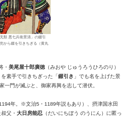
无類 悪七兵衛景清」の錣引
兜から錣を引きちぎる（黄丸
将・
美尾屋十郎廣徳
（みおや じゅうろうひろのり）
）を素手で引きちぎった「
錣引き
」でも名を上げた景
平家一門が滅ぶと、御家再興を志して潜伏。
194年。※文治5・1189年説もあり）、摂津国水田
た叔父・
大日房能忍
（だいにちぼう のうにん）に匿っ