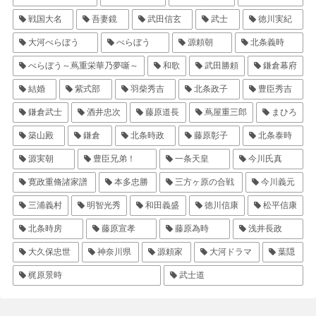
戦国大名
吾妻鏡
武田信玄
武士
徳川実紀
大河べらぼう
べらぼう
源頼朝
北条義時
べらぼう～蔦重栄華乃夢噺～
和歌
武田勝頼
鎌倉幕府
結婚
紫式部
羽柴秀吉
北条政子
豊臣秀吉
鎌倉武士
酒井忠次
藤原道長
蔦屋重三郎
まひろ
築山殿
鎌倉
北条時政
藤原彰子
北条泰時
源実朝
豊臣兄弟！
一条天皇
今川氏真
寛政重脩諸家譜
本多忠勝
三方ヶ原の合戦
今川義元
三浦義村
明智光秀
和田義盛
徳川信康
松平信康
北条時房
藤原宣孝
藤原為時
浅井長政
大久保忠世
神奈川県
源頼家
大河ドラマ
葉隠
梶原景時
武士道