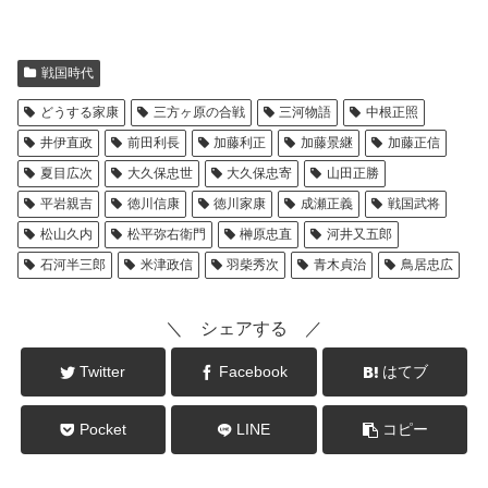
戦国時代
どうする家康
三方ヶ原の合戦
三河物語
中根正照
井伊直政
前田利長
加藤利正
加藤景継
加藤正信
夏目広次
大久保忠世
大久保忠寄
山田正勝
平岩親吉
徳川信康
徳川家康
成瀬正義
戦国武将
松山久内
松平弥右衛門
榊原忠直
河井又五郎
石河半三郎
米津政信
羽柴秀次
青木貞治
鳥居忠広
＼ シェアする ／
Twitter
Facebook
はてブ
Pocket
LINE
コピー