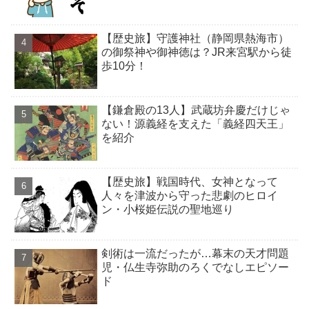
【歴史旅】守護神社（静岡県熱海市）
の御祭神や御神徳は？JR来宮駅から徒
歩10分！
【鎌倉殿の13人】武蔵坊弁慶だけじゃ
ない！源義経を支えた「義経四天王」
を紹介
【歴史旅】戦国時代、女神となって
人々を津波から守った悲劇のヒロイ
ン・小桜姫伝説の聖地巡り
剣術は一流だったが…幕末の天才問題
児・仏生寺弥助のろくでなしエピソー
ド