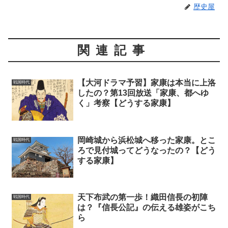
歴史屋
関連記事
【大河ドラマ予習】家康は本当に上洛
戦国時代
したの？第13回放送「家康、都へゆ
く」考察【どうする家康】
岡崎城から浜松城へ移った家康。とこ
戦国時代
ろで見付城ってどうなったの？【どう
する家康】
天下布武の第一歩！織田信長の初陣
戦国時代
は？『信長公記』の伝える雄姿がこち
ら