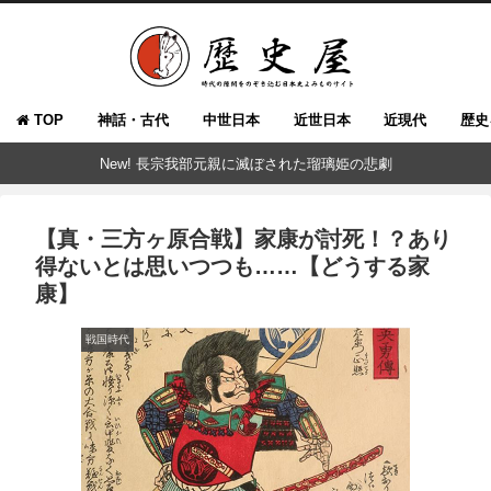
TOP
神話・古代
中世日本
近世日本
近現代
歴史
New! 長宗我部元親に滅ぼされた瑠璃姫の悲劇
【真・三方ヶ原合戦】家康が討死！？あり
得ないとは思いつつも……【どうする家
康】
戦国時代