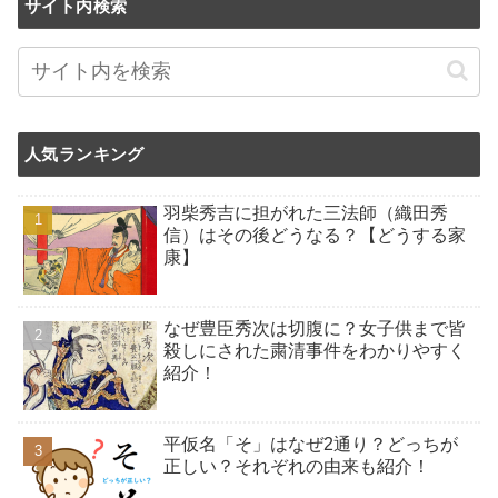
サイト内検索
人気ランキング
羽柴秀吉に担がれた三法師（織田秀
信）はその後どうなる？【どうする家
康】
なぜ豊臣秀次は切腹に？女子供まで皆
殺しにされた粛清事件をわかりやすく
紹介！
平仮名「そ」はなぜ2通り？どっちが
正しい？それぞれの由来も紹介！