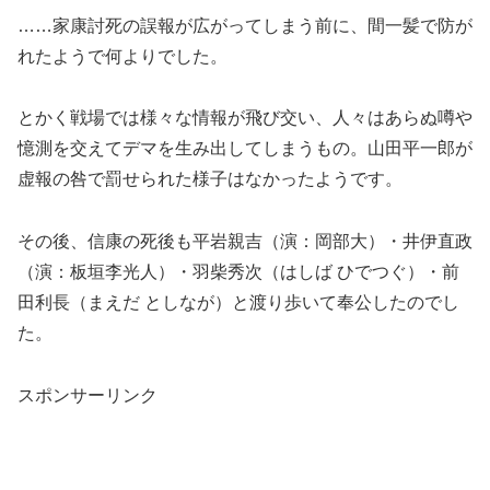
……家康討死の誤報が広がってしまう前に、間一髪で防が
れたようで何よりでした。
とかく戦場では様々な情報が飛び交い、人々はあらぬ噂や
憶測を交えてデマを生み出してしまうもの。山田平一郎が
虚報の咎で罰せられた様子はなかったようです。
その後、信康の死後も平岩親吉（演：岡部大）・井伊直政
（演：板垣李光人）・羽柴秀次（はしば ひでつぐ）・前
田利長（まえだ としなが）と渡り歩いて奉公したのでし
た。
スポンサーリンク