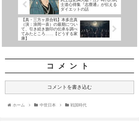
士道心得集『志塵通』が伝える
ダイエットの話
【真・三方ヶ原合戦】本多忠真
（演：浪岡一喜）の最期につい
て、引き続き旗印の伝承を調べ
てみたところ……【どうする家
康】
コメント
コメントを書き込む
ホーム
中世日本
戦国時代