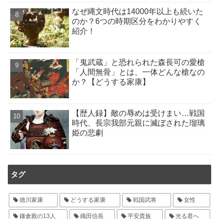
なぜ縄文時代は14000年以上も続いた
のか？6つの時期区分をわかりやすく
紹介！
「鬼武蔵」と恐れられた森長可の愛槍
「人間無骨」とは、一体どんな槍なの
か？【どうする家康】
【歴人録】敵の辱めは受けまい…戦国
時代、長宗我部元親に滅ぼされた瑠璃
姫の悲劇
タグ
徳川家康
どうする家康
戦国武将
女性
鎌倉殿の13人
織田信長
平安貴族
光る君へ