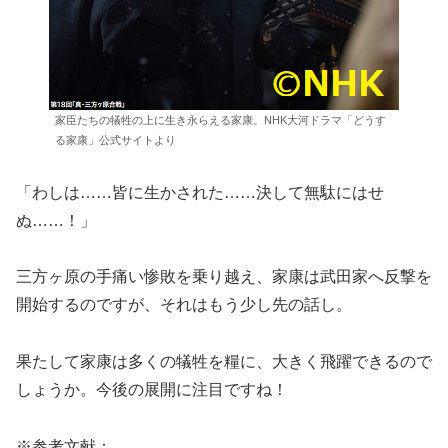
家臣たちの犠牲の上に生き永らえる家康。NHK大河ドラマ「どうす
る家康」公式サイトより
「わしは……皆に生かされた……決して無駄にはせ
ぬ……！」
三方ヶ原の手痛い惨敗を乗り越え、家康は武田家へ反撃を
開始するのですが、それはもう少し先の話し。
果たして家康は多くの犠牲を糧に、大きく飛躍できるので
しょうか。今後の展開に注目ですね！
※参考文献：