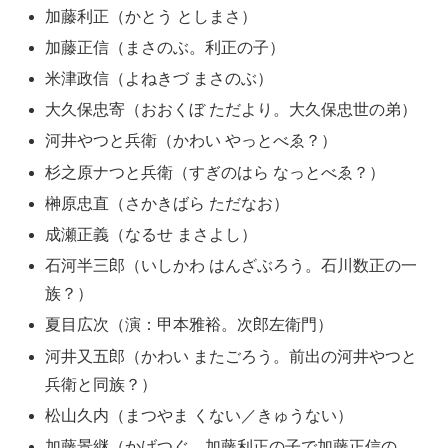
加藤利正（かとう としまさ）
加藤正信（まさのぶ。利正の子）
米津政信（よねきづ まさのぶ）
大久保忠寄（おおくぼ ただより。大久保忠世の弟）
河井やつと兵衛（かわい やっとべゑ？）
杉之原ナつと兵衛（すぎのはら なっとべゑ？）
榊原忠直（さかきばら ただなお）
成瀬正義（なるせ まさよし）
石河半三郎（いしかわ はんざぶろう。石川数正の一
族？）
夏目広次（演：甲本雅裕。次郎左衛門）
河井又五郎（かわい またごろう。前出の河井やつと
兵衛と同族？）
松山久内（まつやま くない／きゅうない）
加藤景継（かげつぐ。加藤利正の子で加藤正信の