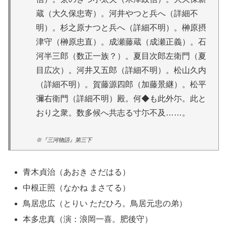
蔵（大久保忠寄）。河井やつと兵へ（詳細不
明）。杉之原ナつと兵へ（詳細不明）。榊原摂
津守（榊原忠直）。成瀬藤蔵（成瀬正義）。石
河半三郎（数正一族？）。夏目次郎左衛門（夏
目広次）。河井又五郎（詳細不明）。松山久内
（詳細不明）。賀藤源四郎（加藤景継）。松平
彌右衛門（詳細不明）殿。何◆も此外尓。此と
おり之衆。数多候へ共志る寸尓不及……。
※『三河物語』第三下
青木貞治（あおき さだはる）
中根正照（なかね まさてる）
鳥居忠広（とりい ただひろ。鳥居元忠の弟）
本多忠真（演：浪岡一喜。肥後守）