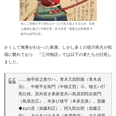
先に二俣城を守り切れなかった汚名を返上するため、壮絶
な最期を遂げた中根正照。歌川芳虎「後風土記英勇傳 中
根平左衛門正照」
かくして無事がわかった家康。しかし多くの徳川将兵が戦
場に斃れており、『三河物語』では以下の者たちが討死し
ました。
……御手前之衆尓ハ。青木又四郎殿（青木貞
治）。中根平左衛門（中根正照）斗。物主ハ打
死仕候。其外若き衆家老共ハ鳥居四郎左衛門
（鳥居忠広）。本多ひ後守（本多忠真）。賀藤
◆ねの丞（加藤利正）。同九郎次郎（加藤正
信）。ゑのきづ小太夫（米津政信）。大久保新