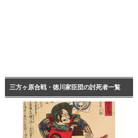
三方ヶ原合戦・徳川家臣団の討死者一覧