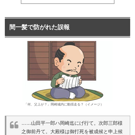
間一髪で防がれた誤報
「何、父上が？」岡崎城内に動揺走る？（イメージ）
……山田平一郎ハ岡崎迄にげ行て。次郎三郎様
之御前丹て。大殿様は御打死を被成候と申上候