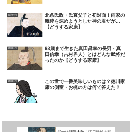
北条氏政・氏直父子と初対面！両家の
戦国時代
親睦を深めようとした神の君だが…
【どうする家康】
93歳まで生きた真田昌幸の長男・真
戦国時代
田信幸（吉村界人）とはどんな武将だ
ったのか【どうする家康】
この世で一番美味しいものは？徳川家
戦国時代
康の側室・お梶の方は何て答えた？
武士は肥満大敵！江戸時代の武