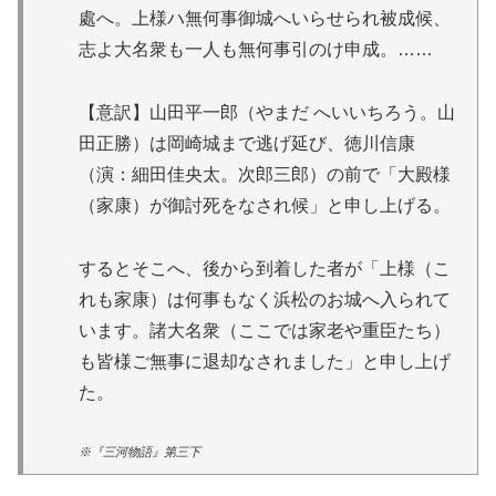
處へ。上様ハ無何事御城へいらせられ被成候、
志よ大名衆も一人も無何事引のけ申成。……
【意訳】山田平一郎（やまだ へいいちろう。山
田正勝）は岡崎城まで逃げ延び、徳川信康
（演：細田佳央太。次郎三郎）の前で「大殿様
（家康）が御討死をなされ候」と申し上げる。
するとそこへ、後から到着した者が「上様（こ
れも家康）は何事もなく浜松のお城へ入られて
います。諸大名衆（ここでは家老や重臣たち）
も皆様ご無事に退却なされました」と申し上げ
た。
※『三河物語』第三下