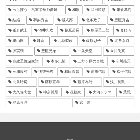
べらぼう～蔦重栄華乃夢噺～
和歌
武田勝頼
鎌倉幕府
結婚
羽柴秀吉
紫式部
北条政子
豊臣秀吉
鎌倉武士
酒井忠次
藤原道長
蔦屋重三郎
まひろ
築山殿
鎌倉
北条時政
藤原彰子
北条泰時
源実朝
豊臣兄弟！
一条天皇
今川氏真
寛政重脩諸家譜
本多忠勝
三方ヶ原の合戦
今川義元
三浦義村
明智光秀
和田義盛
徳川信康
松平信康
北条時房
藤原宣孝
藤原為時
浅井長政
大久保忠世
神奈川県
源頼家
大河ドラマ
葉隠
梶原景時
武士道