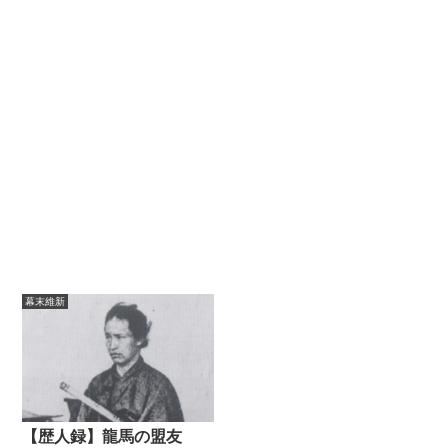
幕末維新
【歴人録】龍馬の盟友