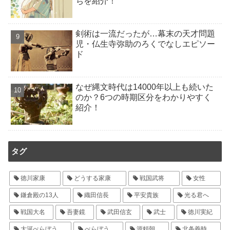
ちを紹介！
剣術は一流だったが…幕末の天才問題
児・仏生寺弥助のろくでなしエピソー
ド
なぜ縄文時代は14000年以上も続いた
のか？6つの時期区分をわかりやすく
紹介！
タグ
徳川家康
どうする家康
戦国武将
女性
鎌倉殿の13人
織田信長
平安貴族
光る君へ
戦国大名
吾妻鏡
武田信玄
武士
徳川実紀
大河べらぼう
べらぼう
源頼朝
北条義時