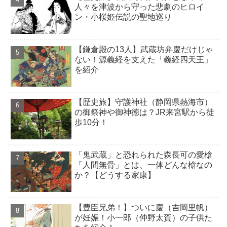
人々を津波から守った悲劇のヒロイ
ン・小桜姫伝説の聖地巡り
【鎌倉殿の13人】武蔵坊弁慶だけじゃ
ない！源義経を支えた「義経四天王」
を紹介
【歴史旅】守護神社（静岡県熱海市）
の御祭神や御神徳は？JR来宮駅から徒
歩10分！
「鬼武蔵」と恐れられた森長可の愛槍
「人間無骨」とは、一体どんな槍なの
か？【どうする家康】
【豊臣兄弟！】ついに慶（吉岡里帆）
が妊娠！小一郎（仲野太賀）の子供た