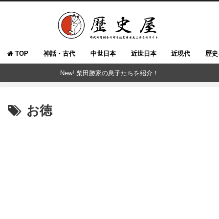
TOP
神話・古代
中世日本
近世日本
近現代
歴史
New! 柴田勝家の息子たちを紹介！
お徳