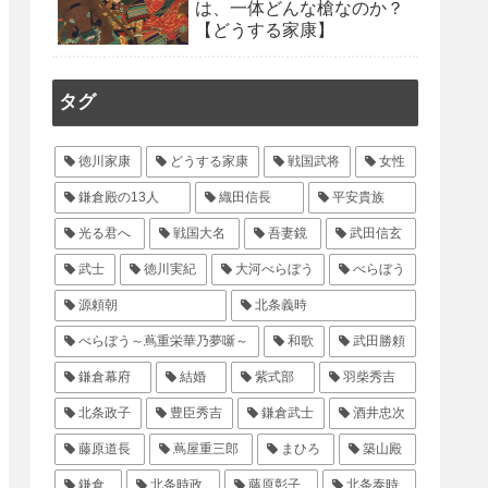
は、一体どんな槍なのか？
【どうする家康】
タグ
徳川家康
どうする家康
戦国武将
女性
鎌倉殿の13人
織田信長
平安貴族
光る君へ
戦国大名
吾妻鏡
武田信玄
武士
徳川実紀
大河べらぼう
べらぼう
源頼朝
北条義時
べらぼう～蔦重栄華乃夢噺～
和歌
武田勝頼
鎌倉幕府
結婚
紫式部
羽柴秀吉
北条政子
豊臣秀吉
鎌倉武士
酒井忠次
藤原道長
蔦屋重三郎
まひろ
築山殿
鎌倉
北条時政
藤原彰子
北条泰時