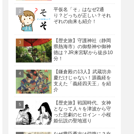
平仮名「そ」はなぜ2通
り？どっちが正しい？それ
ぞれの由来も紹介！
【歴史旅】守護神社（静岡
県熱海市）の御祭神や御神
徳は？JR来宮駅から徒歩10
分！
【鎌倉殿の13人】武蔵坊弁
慶だけじゃない！源義経を
支えた「義経四天王」を紹
介
【歴史旅】戦国時代、女神
となって人々を津波から守
った悲劇のヒロイン・小桜
姫伝説の聖地巡り
なぜ豊臣秀次は切腹に？女