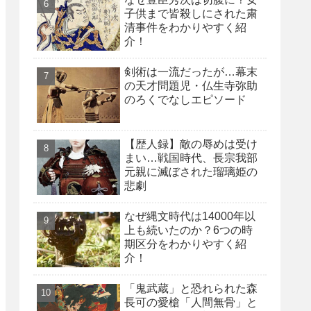
子供まで皆殺しにされた粛
清事件をわかりやすく紹
介！
剣術は一流だったが…幕末
の天才問題児・仏生寺弥助
のろくでなしエピソード
【歴人録】敵の辱めは受け
まい…戦国時代、長宗我部
元親に滅ぼされた瑠璃姫の
悲劇
なぜ縄文時代は14000年以
上も続いたのか？6つの時
期区分をわかりやすく紹
介！
「鬼武蔵」と恐れられた森
長可の愛槍「人間無骨」と