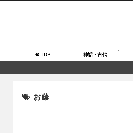
TOP
神話・古代
お藤