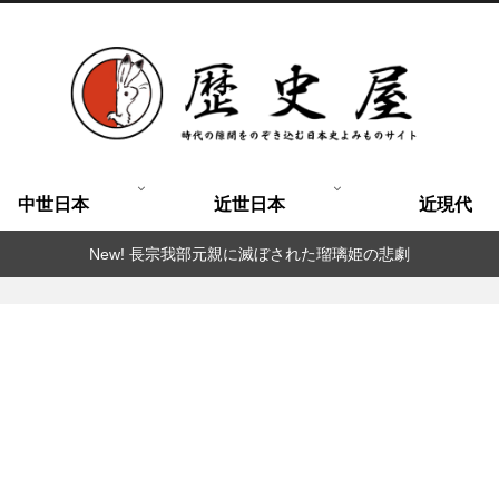
中世日本
近世日本
近現代
New! 長宗我部元親に滅ぼされた瑠璃姫の悲劇