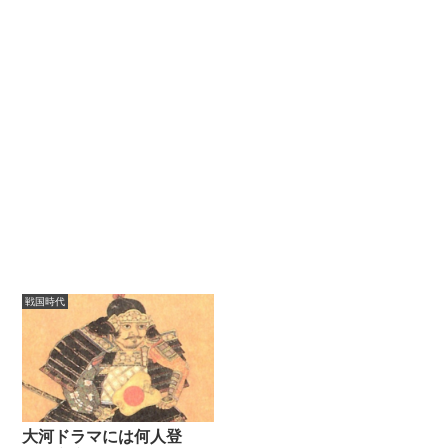
戦国時代
大河ドラマには何人登