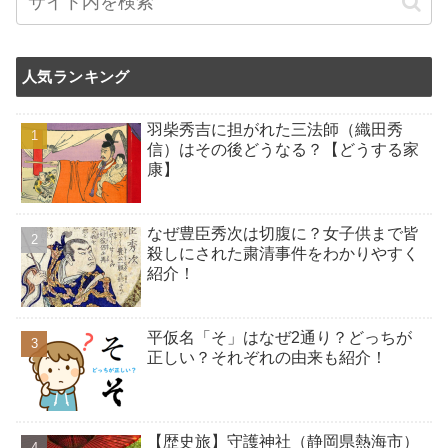
人気ランキング
羽柴秀吉に担がれた三法師（織田秀
信）はその後どうなる？【どうする家
康】
なぜ豊臣秀次は切腹に？女子供まで皆
殺しにされた粛清事件をわかりやすく
紹介！
平仮名「そ」はなぜ2通り？どっちが
正しい？それぞれの由来も紹介！
【歴史旅】守護神社（静岡県熱海市）