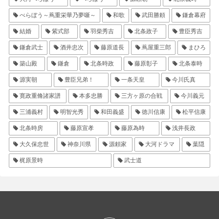
べらぼう～蔦重栄華乃夢噺～
和歌
武田勝頼
鎌倉幕府
結婚
紫式部
羽柴秀吉
北条政子
豊臣秀吉
鎌倉武士
酒井忠次
藤原道長
蔦屋重三郎
まひろ
築山殿
鎌倉
北条時政
藤原彰子
北条泰時
源実朝
豊臣兄弟！
一条天皇
今川氏真
寛政重脩諸家譜
本多忠勝
三方ヶ原の合戦
今川義元
三浦義村
明智光秀
和田義盛
徳川信康
松平信康
北条時房
藤原宣孝
藤原為時
浅井長政
大久保忠世
神奈川県
源頼家
大河ドラマ
葉隠
梶原景時
武士道