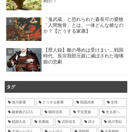
紹介！
「鬼武蔵」と恐れられた森長可の愛槍
「人間無骨」とは、一体どんな槍なの
か？【どうする家康】
【歴人録】敵の辱めは受けまい…戦国
時代、長宗我部元親に滅ぼされた瑠璃
姫の悲劇
タグ
徳川家康
どうする家康
戦国武将
女性
鎌倉殿の13人
織田信長
平安貴族
光る君へ
戦国大名
吾妻鏡
武田信玄
武士
徳川実紀
大河べらぼう
べらぼう
源頼朝
北条義時