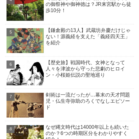
の御祭神や御神徳は？JR来宮駅から徒
歩10分！
【鎌倉殿の13人】武蔵坊弁慶だけじゃ
ない！源義経を支えた「義経四天王」
を紹介
【歴史旅】戦国時代、女神となって
人々を津波から守った悲劇のヒロイ
ン・小桜姫伝説の聖地巡り
剣術は一流だったが…幕末の天才問題
児・仏生寺弥助のろくでなしエピソー
ド
なぜ縄文時代は14000年以上も続いた
のか？6つの時期区分をわかりやすく