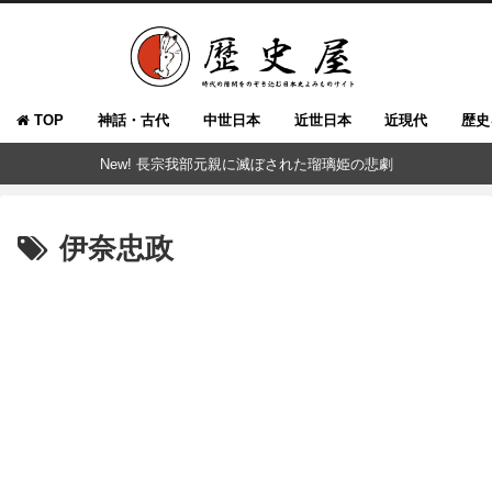
TOP
神話・古代
中世日本
近世日本
近現代
歴史
New! 長宗我部元親に滅ぼされた瑠璃姫の悲劇
伊奈忠政