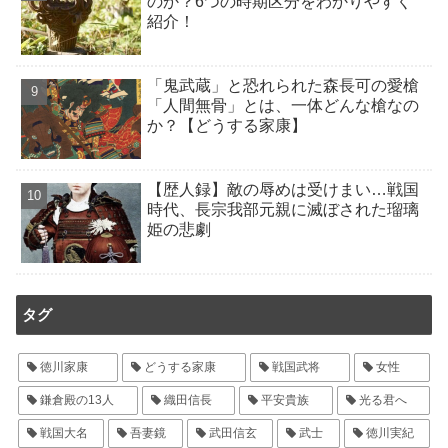
のか？6つの時期区分をわかりやすく
紹介！
「鬼武蔵」と恐れられた森長可の愛槍
「人間無骨」とは、一体どんな槍なの
か？【どうする家康】
【歴人録】敵の辱めは受けまい…戦国
時代、長宗我部元親に滅ぼされた瑠璃
姫の悲劇
タグ
徳川家康
どうする家康
戦国武将
女性
鎌倉殿の13人
織田信長
平安貴族
光る君へ
戦国大名
吾妻鏡
武田信玄
武士
徳川実紀