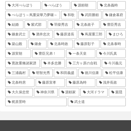
大河べらぼう
べらぼう
源頼朝
北条義時
べらぼう～蔦重栄華乃夢噺～
和歌
武田勝頼
鎌倉幕府
結婚
紫式部
羽柴秀吉
北条政子
豊臣秀吉
鎌倉武士
酒井忠次
藤原道長
蔦屋重三郎
まひろ
築山殿
鎌倉
北条時政
藤原彰子
北条泰時
源実朝
豊臣兄弟！
一条天皇
今川氏真
寛政重脩諸家譜
本多忠勝
三方ヶ原の合戦
今川義元
三浦義村
明智光秀
和田義盛
徳川信康
松平信康
北条時房
藤原宣孝
藤原為時
浅井長政
大久保忠世
神奈川県
源頼家
大河ドラマ
葉隠
梶原景時
武士道