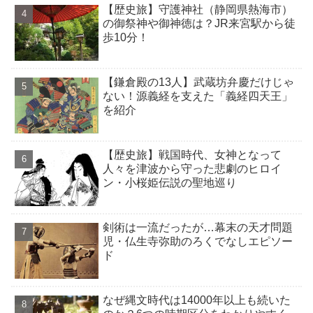
【歴史旅】守護神社（静岡県熱海市）
の御祭神や御神徳は？JR来宮駅から徒
歩10分！
【鎌倉殿の13人】武蔵坊弁慶だけじゃ
ない！源義経を支えた「義経四天王」
を紹介
【歴史旅】戦国時代、女神となって
人々を津波から守った悲劇のヒロイ
ン・小桜姫伝説の聖地巡り
剣術は一流だったが…幕末の天才問題
児・仏生寺弥助のろくでなしエピソー
ド
なぜ縄文時代は14000年以上も続いた