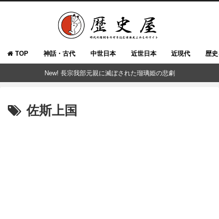
TOP
神話・古代
中世日本
近世日本
近現代
歴史
New! 長宗我部元親に滅ぼされた瑠璃姫の悲劇
佐斯上国