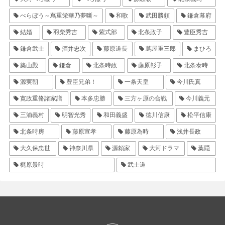
べらぼう～蔦重栄華乃夢噺～
和歌
武田勝頼
鎌倉幕府
結婚
羽柴秀吉
紫式部
北条政子
豊臣秀吉
鎌倉武士
酒井忠次
藤原道長
蔦屋重三郎
まひろ
築山殿
鎌倉
北条時政
藤原彰子
北条泰時
源実朝
豊臣兄弟！
一条天皇
今川氏真
寛政重脩諸家譜
本多忠勝
三方ヶ原の合戦
今川義元
三浦義村
明智光秀
和田義盛
徳川信康
松平信康
北条時房
藤原宣孝
藤原為時
浅井長政
大久保忠世
神奈川県
源頼家
大河ドラマ
葉隠
梶原景時
武士道