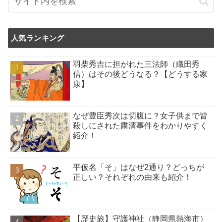
人気ランキング
羽柴秀吉に担がれた三法師（織田秀
信）はその後どうなる？【どうする家
康】
なぜ豊臣秀次は切腹に？女子供まで皆
殺しにされた粛清事件をわかりやすく
紹介！
平仮名「そ」はなぜ2通り？どっちが
正しい？それぞれの由来も紹介！
【歴史旅】守護神社（静岡県熱海市）