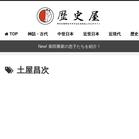
TOP
神話・古代
中世日本
近世日本
近現代
歴史
New! 柴田勝家の息子たちを紹介！
土屋昌次