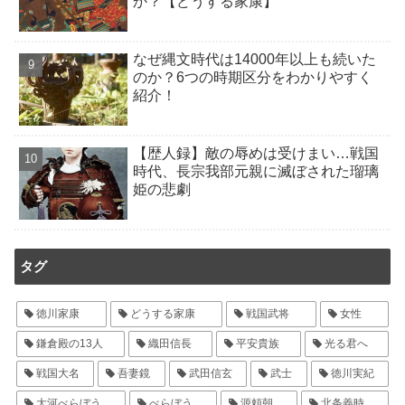
か？【どうする家康】
なぜ縄文時代は14000年以上も続いた
のか？6つの時期区分をわかりやすく
紹介！
【歴人録】敵の辱めは受けまい…戦国
時代、長宗我部元親に滅ぼされた瑠璃
姫の悲劇
タグ
徳川家康
どうする家康
戦国武将
女性
鎌倉殿の13人
織田信長
平安貴族
光る君へ
戦国大名
吾妻鏡
武田信玄
武士
徳川実紀
大河べらぼう
べらぼう
源頼朝
北条義時