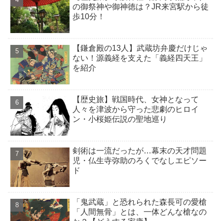
の御祭神や御神徳は？JR来宮駅から徒
歩10分！
【鎌倉殿の13人】武蔵坊弁慶だけじゃ
ない！源義経を支えた「義経四天王」
を紹介
【歴史旅】戦国時代、女神となって
人々を津波から守った悲劇のヒロイ
ン・小桜姫伝説の聖地巡り
剣術は一流だったが…幕末の天才問題
児・仏生寺弥助のろくでなしエピソー
ド
「鬼武蔵」と恐れられた森長可の愛槍
「人間無骨」とは、一体どんな槍なの