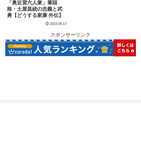
「奥近習六人衆」筆頭
格・土屋昌続の忠義と武
勇【どうする家康 外伝】
2023.06.17
スポンサーリンク