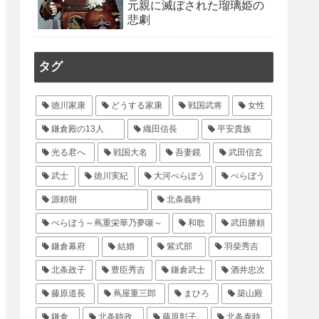
元親に滅ぼされた瑠璃姫の
悲劇
タグ
徳川家康
どうする家康
戦国武将
女性
鎌倉殿の13人
織田信長
平安貴族
光る君へ
戦国大名
吾妻鏡
武田信玄
武士
徳川実紀
大河べらぼう
べらぼう
源頼朝
北条義時
べらぼう～蔦重栄華乃夢噺～
和歌
武田勝頼
鎌倉幕府
結婚
紫式部
羽柴秀吉
北条政子
豊臣秀吉
鎌倉武士
酒井忠次
藤原道長
蔦屋重三郎
まひろ
築山殿
鎌倉
北条時政
藤原彰子
北条泰時