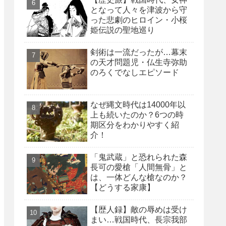
となって人々を津波から守
った悲劇のヒロイン・小桜
姫伝説の聖地巡り
剣術は一流だったが…幕末
の天才問題児・仏生寺弥助
のろくでなしエピソード
なぜ縄文時代は14000年以
上も続いたのか？6つの時
期区分をわかりやすく紹
介！
「鬼武蔵」と恐れられた森
長可の愛槍「人間無骨」と
は、一体どんな槍なのか？
【どうする家康】
【歴人録】敵の辱めは受け
まい…戦国時代、長宗我部