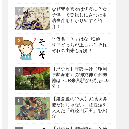
なぜ豊臣秀次は切腹に？女
子供まで皆殺しにされた粛
清事件をわかりやすく紹
介！
平仮名「そ」はなぜ2通
り？どっちが正しい？それ
ぞれの由来も紹介！
【歴史旅】守護神社（静岡
県熱海市）の御祭神や御神
徳は？JR来宮駅から徒歩10
分！
【鎌倉殿の13人】武蔵坊弁
慶だけじゃない！源義経を
支えた「義経四天王」を紹
介
【歴史旅】戦国時代、女神