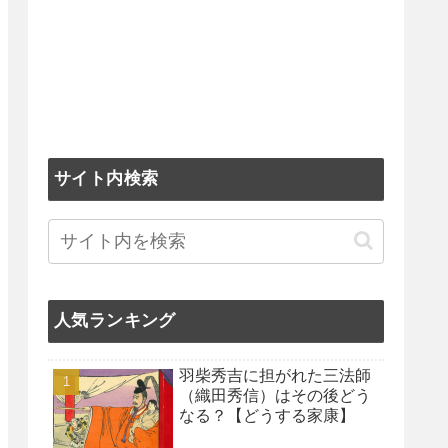
サイト内検索
人気ランキング
羽柴秀吉に担がれた三法師
（織田秀信）はその後どう
なる？【どうする家康】