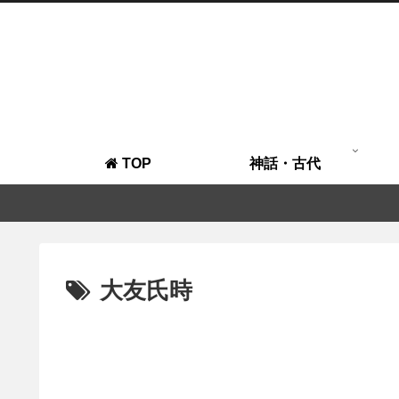
TOP
神話・古代
大友氏時