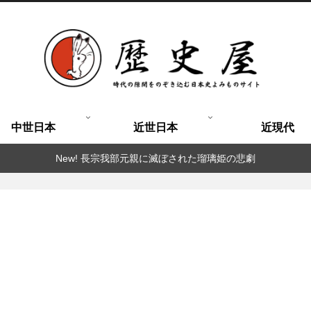
中世日本
近世日本
近現代
New! 長宗我部元親に滅ぼされた瑠璃姫の悲劇