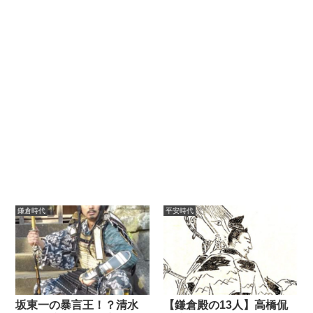
鎌倉時代
平安時代
坂東一の暴言王！？清水
【鎌倉殿の13人】高橋侃