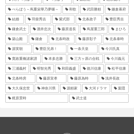
べらぼう～蔦重栄華乃夢噺～
和歌
武田勝頼
鎌倉幕府
結婚
羽柴秀吉
紫式部
北条政子
豊臣秀吉
鎌倉武士
酒井忠次
藤原道長
蔦屋重三郎
まひろ
築山殿
鎌倉
北条時政
藤原彰子
北条泰時
源実朝
豊臣兄弟！
一条天皇
今川氏真
寛政重脩諸家譜
本多忠勝
三方ヶ原の合戦
今川義元
三浦義村
明智光秀
和田義盛
徳川信康
松平信康
北条時房
藤原宣孝
藤原為時
浅井長政
大久保忠世
神奈川県
源頼家
大河ドラマ
葉隠
梶原景時
武士道