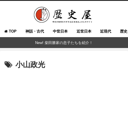
TOP
神話・古代
中世日本
近世日本
近現代
歴史
New! 柴田勝家の息子たちを紹介！
小山政光