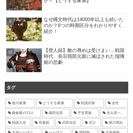
か？【どうする家康】
なぜ縄文時代は14000年以上も続いた
のか？6つの時期区分をわかりやすく
紹介！
【歴人録】敵の辱めは受けまい…戦国
時代、長宗我部元親に滅ぼされた瑠璃
姫の悲劇
タグ
徳川家康
どうする家康
戦国武将
女性
鎌倉殿の13人
織田信長
平安貴族
光る君へ
戦国大名
吾妻鏡
武田信玄
武士
徳川実紀
大河べらぼう
べらぼう
源頼朝
北条義時