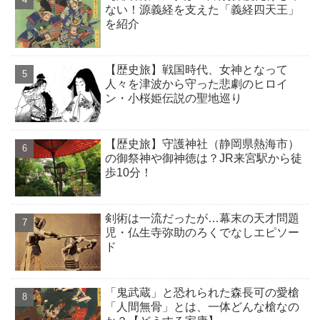
ない！源義経を支えた「義経四天王」
を紹介
【歴史旅】戦国時代、女神となって
人々を津波から守った悲劇のヒロイ
ン・小桜姫伝説の聖地巡り
【歴史旅】守護神社（静岡県熱海市）
の御祭神や御神徳は？JR来宮駅から徒
歩10分！
剣術は一流だったが…幕末の天才問題
児・仏生寺弥助のろくでなしエピソー
ド
「鬼武蔵」と恐れられた森長可の愛槍
「人間無骨」とは、一体どんな槍なの