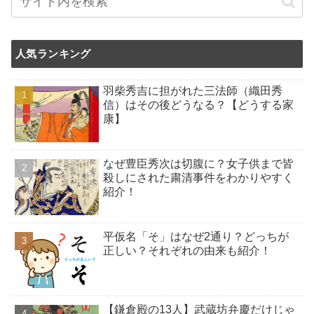
人気ランキング
羽柴秀吉に担がれた三法師（織田秀
信）はその後どうなる？【どうする家
康】
なぜ豊臣秀次は切腹に？女子供まで皆
殺しにされた粛清事件をわかりやすく
紹介！
平仮名「そ」はなぜ2通り？どっちが
正しい？それぞれの由来も紹介！
【鎌倉殿の13人】武蔵坊弁慶だけじゃ