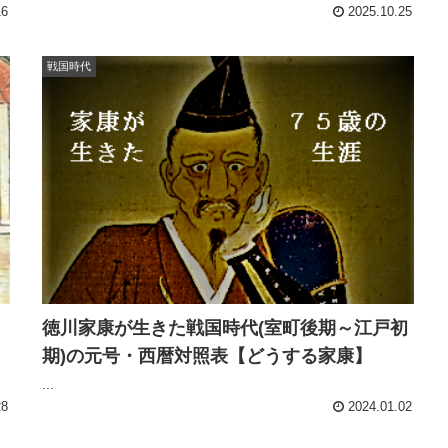
16
2025.10.25
戦国時代
徳川家康が生きた戦国時代(室町後期～江戸初
期)の元号・西暦対照表【どうする家康】
...
28
2024.01.02