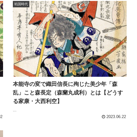
戦国時代
本能寺の変で織田信長に殉じた美少年「森
乱」こと森長定（森蘭丸成利）とは【どうす
る家康・大西利空】
...
02
2023.06.22