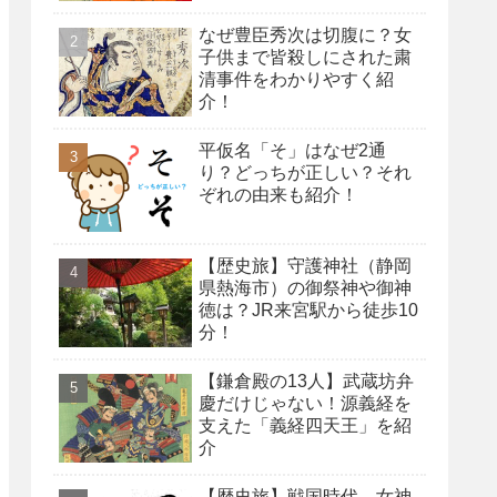
なぜ豊臣秀次は切腹に？女
子供まで皆殺しにされた粛
清事件をわかりやすく紹
介！
平仮名「そ」はなぜ2通
り？どっちが正しい？それ
ぞれの由来も紹介！
【歴史旅】守護神社（静岡
県熱海市）の御祭神や御神
徳は？JR来宮駅から徒歩10
分！
【鎌倉殿の13人】武蔵坊弁
慶だけじゃない！源義経を
支えた「義経四天王」を紹
介
【歴史旅】戦国時代、女神