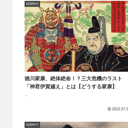
戦国時代
徳川家康、絶体絶命！？三大危機のラスト
「神君伊賀越え」とは【どうする家康】
...
2023.07.
戦国時代