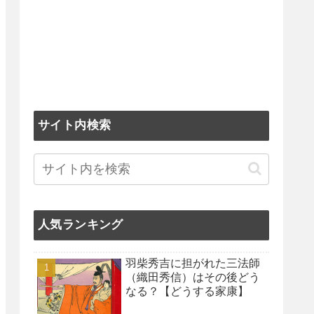
サイト内検索
人気ランキング
羽柴秀吉に担がれた三法師
（織田秀信）はその後どう
なる？【どうする家康】