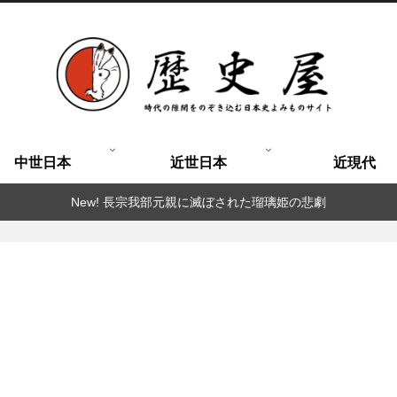
中世日本
近世日本
近現代
New! 長宗我部元親に滅ぼされた瑠璃姫の悲劇