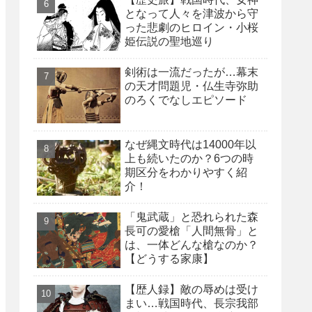
となって人々を津波から守
った悲劇のヒロイン・小桜
姫伝説の聖地巡り
剣術は一流だったが…幕末
の天才問題児・仏生寺弥助
のろくでなしエピソード
なぜ縄文時代は14000年以
上も続いたのか？6つの時
期区分をわかりやすく紹
介！
「鬼武蔵」と恐れられた森
長可の愛槍「人間無骨」と
は、一体どんな槍なのか？
【どうする家康】
【歴人録】敵の辱めは受け
まい…戦国時代、長宗我部