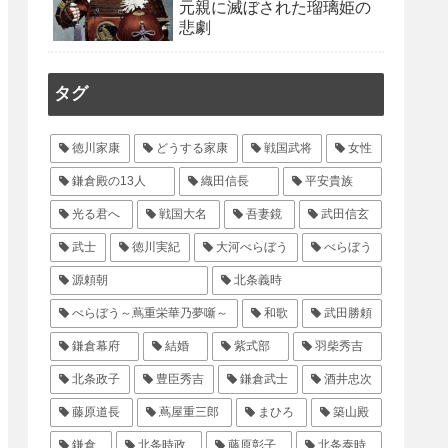
元親に滅ぼされた瑠璃姫の
悲劇
タグ
徳川家康
どうする家康
戦国武将
女性
鎌倉殿の13人
織田信長
平安貴族
光る君へ
戦国大名
吾妻鏡
武田信玄
武士
徳川実紀
大河べらぼう
べらぼう
源頼朝
北条義時
べらぼう～蔦重栄華乃夢噺～
和歌
武田勝頼
鎌倉幕府
結婚
紫式部
羽柴秀吉
北条政子
豊臣秀吉
鎌倉武士
酒井忠次
藤原道長
蔦屋重三郎
まひろ
築山殿
鎌倉
北条時政
藤原彰子
北条泰時