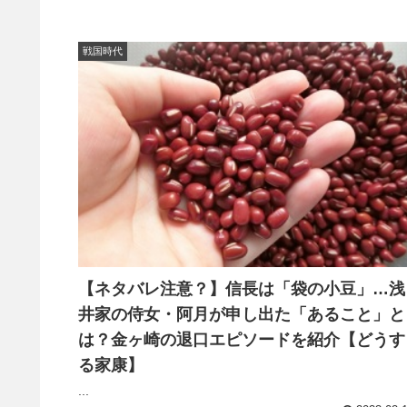
戦国時代
【ネタバレ注意？】信長は「袋の小豆」…浅
井家の侍女・阿月が申し出た「あること」と
は？金ヶ崎の退口エピソードを紹介【どうす
る家康】
...