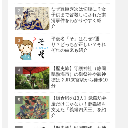
なぜ豊臣秀次は切腹に？女
子供まで皆殺しにされた粛
清事件をわかりやすく紹
介！
平仮名「そ」はなぜ2通
り？どっちが正しい？それ
ぞれの由来も紹介！
【歴史旅】守護神社（静岡
県熱海市）の御祭神や御神
徳は？JR来宮駅から徒歩10
分！
【鎌倉殿の13人】武蔵坊弁
慶だけじゃない！源義経を
支えた「義経四天王」を紹
介
【歴史旅】戦国時代、女神