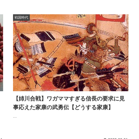
戦国時代
【姉川合戦】ワガママすぎる信長の要求に見
事応えた家康の武勇伝【どうする家康】
...