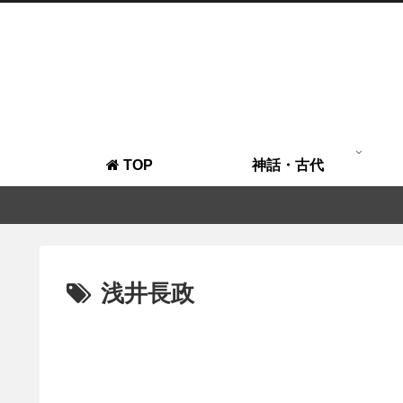
TOP
神話・古代
浅井長政