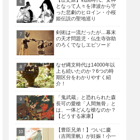
となって人々を津波から守
った悲劇のヒロイン・小桜
姫伝説の聖地巡り
剣術は一流だったが…幕末
の天才問題児・仏生寺弥助
のろくでなしエピソード
なぜ縄文時代は14000年以
上も続いたのか？6つの時
期区分をわかりやすく紹
介！
「鬼武蔵」と恐れられた森
長可の愛槍「人間無骨」と
は、一体どんな槍なのか？
【どうする家康】
【豊臣兄弟！】ついに慶
（吉岡里帆）が妊娠！小一