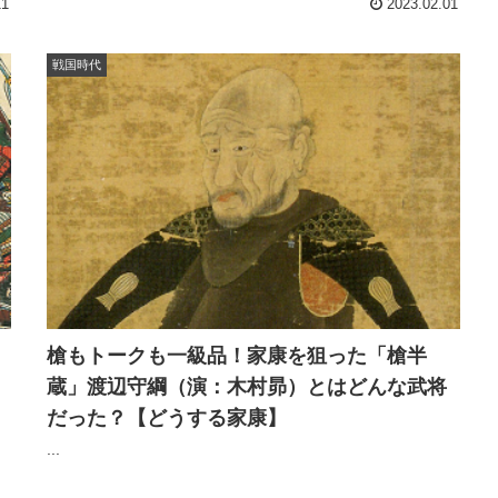
11
2023.02.01
戦国時代
槍もトークも一級品！家康を狙った「槍半
蔵」渡辺守綱（演：木村昴）とはどんな武将
だった？【どうする家康】
...