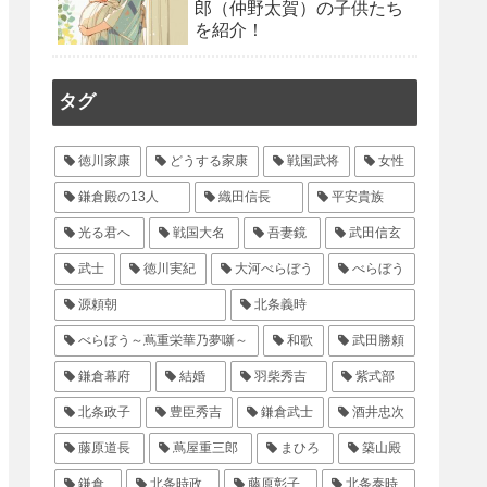
郎（仲野太賀）の子供たち
を紹介！
タグ
徳川家康
どうする家康
戦国武将
女性
鎌倉殿の13人
織田信長
平安貴族
光る君へ
戦国大名
吾妻鏡
武田信玄
武士
徳川実紀
大河べらぼう
べらぼう
源頼朝
北条義時
べらぼう～蔦重栄華乃夢噺～
和歌
武田勝頼
鎌倉幕府
結婚
羽柴秀吉
紫式部
北条政子
豊臣秀吉
鎌倉武士
酒井忠次
藤原道長
蔦屋重三郎
まひろ
築山殿
鎌倉
北条時政
藤原彰子
北条泰時