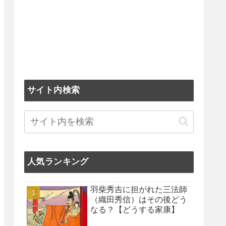
サイト内検索
人気ランキング
羽柴秀吉に担がれた三法師
（織田秀信）はその後どう
なる？【どうする家康】