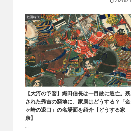
2023.02.
戦国時代
【大河の予習】織田信長は一目散に逃亡。残
された秀吉の窮地に、家康はどうする？「金
ヶ崎の退口」の名場面を紹介【どうする家
康】
...