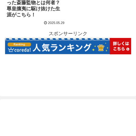
った斎藤監物とは何者？
尊皇攘夷に駆け抜けた生
涯がこちら！
2025.05.29
スポンサーリンク