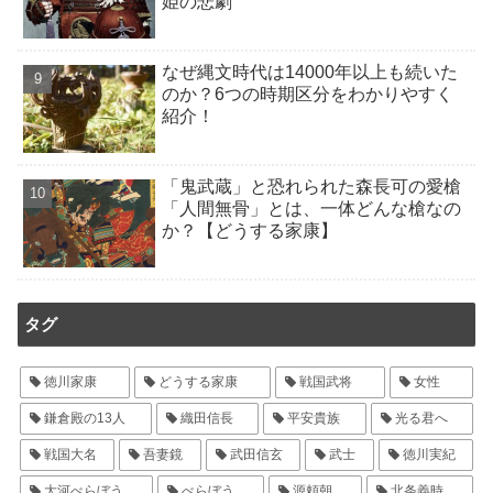
姫の悲劇
なぜ縄文時代は14000年以上も続いた
のか？6つの時期区分をわかりやすく
紹介！
「鬼武蔵」と恐れられた森長可の愛槍
「人間無骨」とは、一体どんな槍なの
か？【どうする家康】
タグ
徳川家康
どうする家康
戦国武将
女性
鎌倉殿の13人
織田信長
平安貴族
光る君へ
戦国大名
吾妻鏡
武田信玄
武士
徳川実紀
大河べらぼう
べらぼう
源頼朝
北条義時