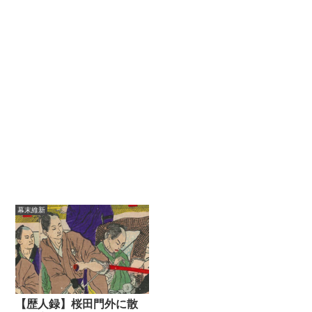
幕末維新
【歴人録】桜田門外に散