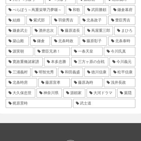
べらぼう～蔦重栄華乃夢噺～
和歌
武田勝頼
鎌倉幕府
結婚
紫式部
羽柴秀吉
北条政子
豊臣秀吉
鎌倉武士
酒井忠次
藤原道長
蔦屋重三郎
まひろ
築山殿
鎌倉
北条時政
藤原彰子
北条泰時
源実朝
豊臣兄弟！
一条天皇
今川氏真
寛政重脩諸家譜
本多忠勝
三方ヶ原の合戦
今川義元
三浦義村
明智光秀
和田義盛
徳川信康
松平信康
北条時房
藤原宣孝
藤原為時
浅井長政
大久保忠世
神奈川県
源頼家
大河ドラマ
葉隠
梶原景時
武士道