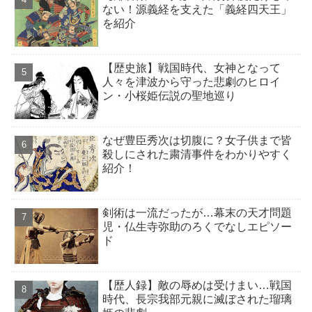
ない！源義経を支えた「義経四天王」
を紹介
【歴史旅】戦国時代、女神となって
人々を津波から守った悲劇のヒロイ
ン・小桜姫伝説の聖地巡り
なぜ豊臣秀次は切腹に？女子供まで皆
殺しにされた粛清事件をわかりやすく
紹介！
剣術は一流だったが…幕末の天才問題
児・仏生寺弥助のろくでなしエピソー
ド
【歴人録】敵の辱めは受けまい…戦国
時代、長宗我部元親に滅ぼされた瑠璃