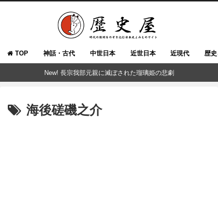
TOP
神話・古代
中世日本
近世日本
近現代
歴史
New! 長宗我部元親に滅ぼされた瑠璃姫の悲劇
海後磋磯之介