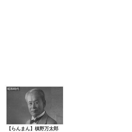
昭和時代
【らんまん】槙野万太郎