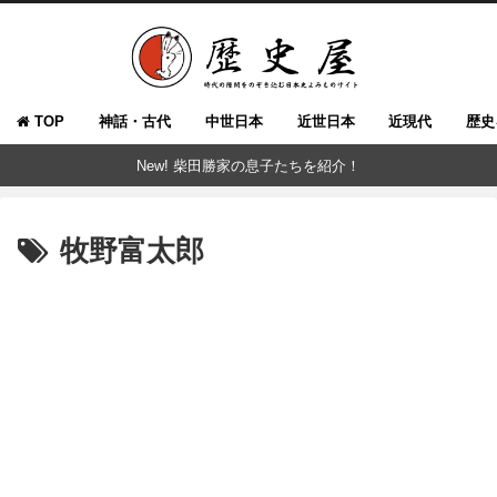
TOP
神話・古代
中世日本
近世日本
近現代
歴史
New! 柴田勝家の息子たちを紹介！
牧野富太郎