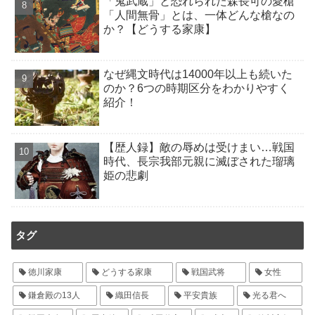
「鬼武蔵」と恐れられた森長可の愛槍
「人間無骨」とは、一体どんな槍なの
か？【どうする家康】
なぜ縄文時代は14000年以上も続いた
のか？6つの時期区分をわかりやすく
紹介！
【歴人録】敵の辱めは受けまい…戦国
時代、長宗我部元親に滅ぼされた瑠璃
姫の悲劇
タグ
徳川家康
どうする家康
戦国武将
女性
鎌倉殿の13人
織田信長
平安貴族
光る君へ