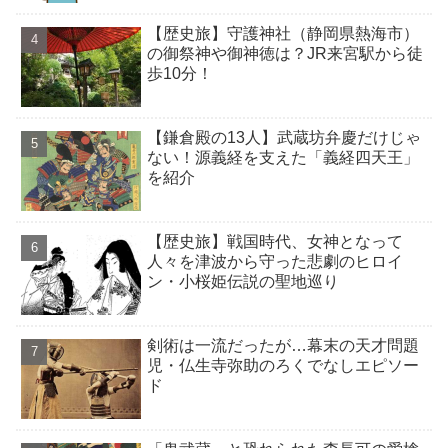
【歴史旅】守護神社（静岡県熱海市）
の御祭神や御神徳は？JR来宮駅から徒
歩10分！
【鎌倉殿の13人】武蔵坊弁慶だけじゃ
ない！源義経を支えた「義経四天王」
を紹介
【歴史旅】戦国時代、女神となって
人々を津波から守った悲劇のヒロイ
ン・小桜姫伝説の聖地巡り
剣術は一流だったが…幕末の天才問題
児・仏生寺弥助のろくでなしエピソー
ド