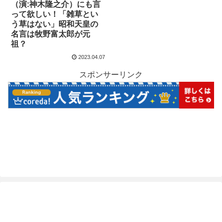
（演:神木隆之介）にも言
って欲しい！「雑草とい
う草はない」昭和天皇の
名言は牧野富太郎が元
祖？
2023.04.07
スポンサーリンク