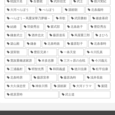
戦国大名
吾妻鏡
武田信玄
武士
徳川実紀
大河べらぼう
べらぼう
源頼朝
北条義時
べらぼう～蔦重栄華乃夢噺～
和歌
武田勝頼
鎌倉幕府
結婚
羽柴秀吉
紫式部
北条政子
豊臣秀吉
鎌倉武士
酒井忠次
藤原道長
蔦屋重三郎
まひろ
築山殿
鎌倉
北条時政
藤原彰子
北条泰時
源実朝
豊臣兄弟！
一条天皇
今川氏真
寛政重脩諸家譜
本多忠勝
三方ヶ原の合戦
今川義元
三浦義村
明智光秀
和田義盛
徳川信康
松平信康
北条時房
藤原宣孝
藤原為時
浅井長政
大久保忠世
神奈川県
源頼家
大河ドラマ
葉隠
梶原景時
武士道