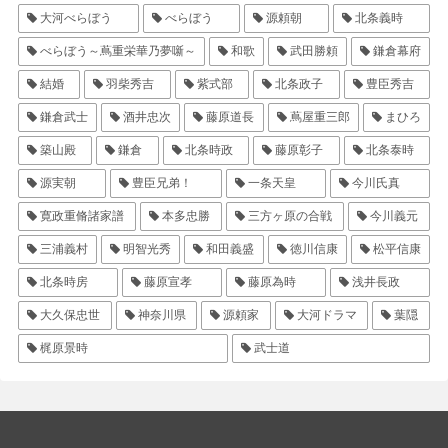
大河べらぼう
べらぼう
源頼朝
北条義時
べらぼう～蔦重栄華乃夢噺～
和歌
武田勝頼
鎌倉幕府
結婚
羽柴秀吉
紫式部
北条政子
豊臣秀吉
鎌倉武士
酒井忠次
藤原道長
蔦屋重三郎
まひろ
築山殿
鎌倉
北条時政
藤原彰子
北条泰時
源実朝
豊臣兄弟！
一条天皇
今川氏真
寛政重脩諸家譜
本多忠勝
三方ヶ原の合戦
今川義元
三浦義村
明智光秀
和田義盛
徳川信康
松平信康
北条時房
藤原宣孝
藤原為時
浅井長政
大久保忠世
神奈川県
源頼家
大河ドラマ
葉隠
梶原景時
武士道