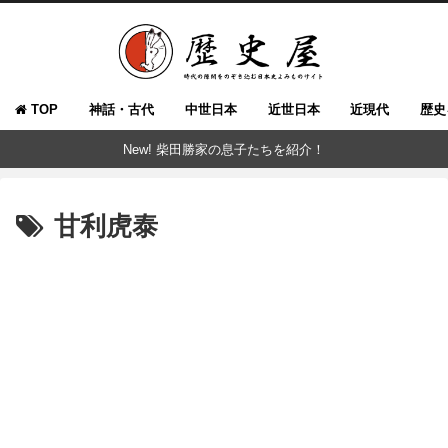
TOP
神話・古代
中世日本
近世日本
近現代
歴史
New! 柴田勝家の息子たちを紹介！
甘利虎泰