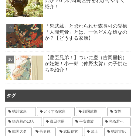
のか？6つの時期区分をわかりやすく
紹介！
「鬼武蔵」と恐れられた森長可の愛槍
「人間無骨」とは、一体どんな槍なの
か？【どうする家康】
【豊臣兄弟！】ついに慶（吉岡里帆）
が妊娠！小一郎（仲野太賀）の子供た
ちを紹介！
タグ
徳川家康
どうする家康
戦国武将
女性
鎌倉殿の13人
織田信長
平安貴族
光る君へ
戦国大名
吾妻鏡
武田信玄
武士
徳川実紀