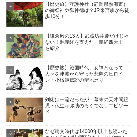
【歴史旅】守護神社（静岡県熱海市）
の御祭神や御神徳は？JR来宮駅から徒
歩10分！
【鎌倉殿の13人】武蔵坊弁慶だけじゃ
ない！源義経を支えた「義経四天王」
を紹介
【歴史旅】戦国時代、女神となって
人々を津波から守った悲劇のヒロイ
ン・小桜姫伝説の聖地巡り
剣術は一流だったが…幕末の天才問題
児・仏生寺弥助のろくでなしエピソー
ド
なぜ縄文時代は14000年以上も続いた