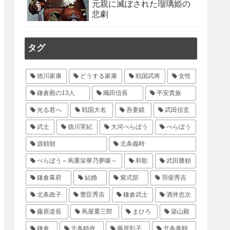
元親に滅ぼされた瑠璃姫の
悲劇
タグ
徳川家康
どうする家康
戦国武将
女性
鎌倉殿の13人
織田信長
平安貴族
光る君へ
戦国大名
吾妻鏡
武田信玄
武士
徳川実紀
大河べらぼう
べらぼう
源頼朝
北条義時
べらぼう～蔦重栄華乃夢噺～
和歌
武田勝頼
鎌倉幕府
結婚
紫式部
羽柴秀吉
北条政子
豊臣秀吉
鎌倉武士
酒井忠次
藤原道長
蔦屋重三郎
まひろ
築山殿
鎌倉
北条時政
藤原彰子
北条泰時