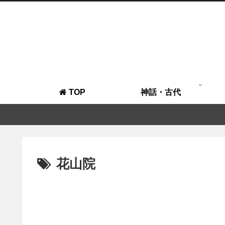
TOP
神話・古代
花山院