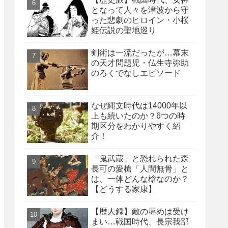
となって人々を津波から守
った悲劇のヒロイン・小桜
姫伝説の聖地巡り
剣術は一流だったが…幕末
の天才問題児・仏生寺弥助
のろくでなしエピソード
なぜ縄文時代は14000年以
上も続いたのか？6つの時
期区分をわかりやすく紹
介！
「鬼武蔵」と恐れられた森
長可の愛槍「人間無骨」と
は、一体どんな槍なのか？
【どうする家康】
【歴人録】敵の辱めは受け
まい…戦国時代、長宗我部