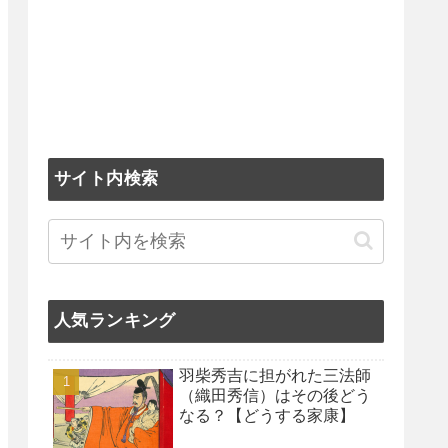
サイト内検索
人気ランキング
羽柴秀吉に担がれた三法師
（織田秀信）はその後どう
なる？【どうする家康】