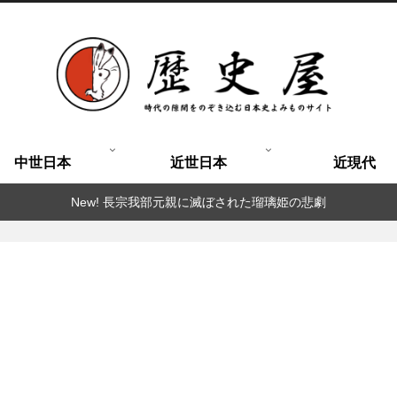
中世日本
近世日本
近現代
New! 長宗我部元親に滅ぼされた瑠璃姫の悲劇