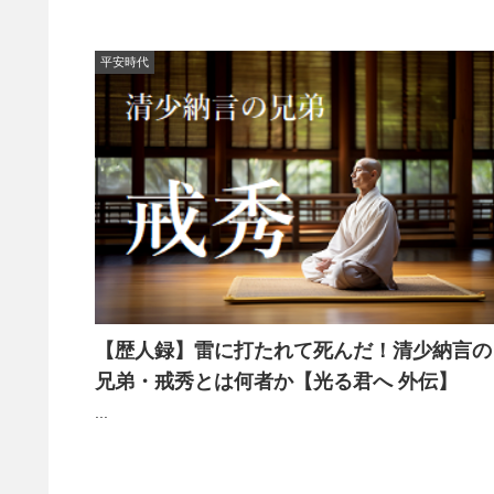
平安時代
【歴人録】雷に打たれて死んだ！清少納言の
兄弟・戒秀とは何者か【光る君へ 外伝】
...