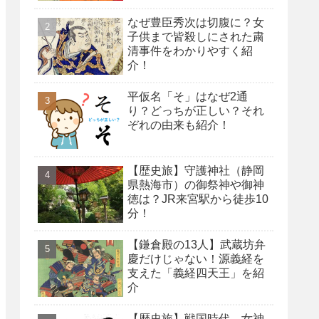
なぜ豊臣秀次は切腹に？女
子供まで皆殺しにされた粛
清事件をわかりやすく紹
介！
平仮名「そ」はなぜ2通
り？どっちが正しい？それ
ぞれの由来も紹介！
【歴史旅】守護神社（静岡
県熱海市）の御祭神や御神
徳は？JR来宮駅から徒歩10
分！
【鎌倉殿の13人】武蔵坊弁
慶だけじゃない！源義経を
支えた「義経四天王」を紹
介
【歴史旅】戦国時代、女神