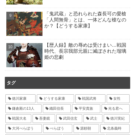
「鬼武蔵」と恐れられた森長可の愛槍
「人間無骨」とは、一体どんな槍なの
か？【どうする家康】
【歴人録】敵の辱めは受けまい…戦国
時代、長宗我部元親に滅ぼされた瑠璃
姫の悲劇
タグ
徳川家康
どうする家康
戦国武将
女性
鎌倉殿の13人
織田信長
平安貴族
光る君へ
戦国大名
吾妻鏡
武田信玄
武士
徳川実紀
大河べらぼう
べらぼう
源頼朝
北条義時