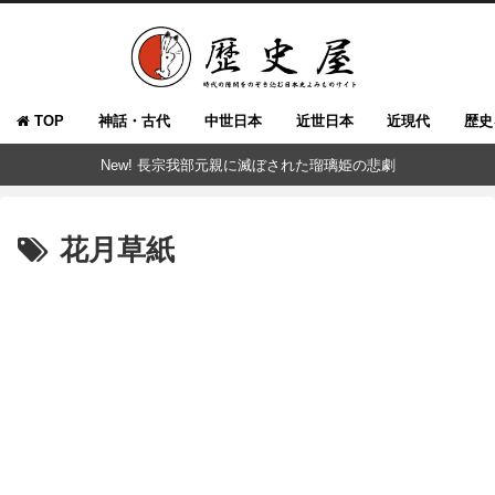
TOP
神話・古代
中世日本
近世日本
近現代
歴史
New! 長宗我部元親に滅ぼされた瑠璃姫の悲劇
花月草紙