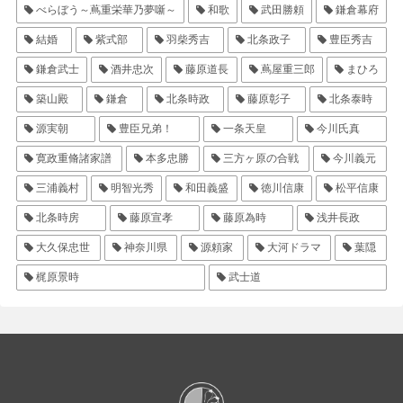
べらぼう～蔦重栄華乃夢噺～
和歌
武田勝頼
鎌倉幕府
結婚
紫式部
羽柴秀吉
北条政子
豊臣秀吉
鎌倉武士
酒井忠次
藤原道長
蔦屋重三郎
まひろ
築山殿
鎌倉
北条時政
藤原彰子
北条泰時
源実朝
豊臣兄弟！
一条天皇
今川氏真
寛政重脩諸家譜
本多忠勝
三方ヶ原の合戦
今川義元
三浦義村
明智光秀
和田義盛
徳川信康
松平信康
北条時房
藤原宣孝
藤原為時
浅井長政
大久保忠世
神奈川県
源頼家
大河ドラマ
葉隠
梶原景時
武士道