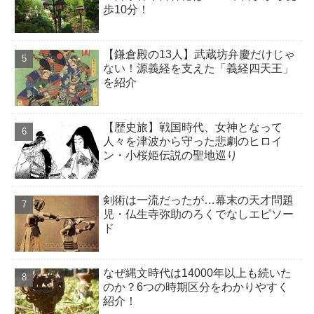
歩10分！
【鎌倉殿の13人】武蔵坊弁慶だけじゃ
ない！源義経を支えた「義経四天王」
を紹介
【歴史旅】戦国時代、女神となって
人々を津波から守った悲劇のヒロイ
ン・小桜姫伝説の聖地巡り
剣術は一流だったが…幕末の天才問題
児・仏生寺弥助のろくでなしエピソー
ド
なぜ縄文時代は14000年以上も続いた
のか？6つの時期区分をわかりやすく
紹介！