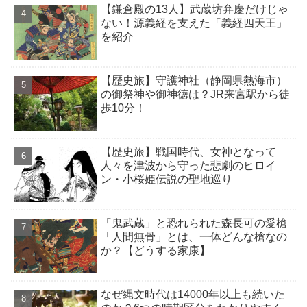
【鎌倉殿の13人】武蔵坊弁慶だけじゃ
ない！源義経を支えた「義経四天王」
を紹介
【歴史旅】守護神社（静岡県熱海市）
の御祭神や御神徳は？JR来宮駅から徒
歩10分！
【歴史旅】戦国時代、女神となって
人々を津波から守った悲劇のヒロイ
ン・小桜姫伝説の聖地巡り
「鬼武蔵」と恐れられた森長可の愛槍
「人間無骨」とは、一体どんな槍なの
か？【どうする家康】
なぜ縄文時代は14000年以上も続いた