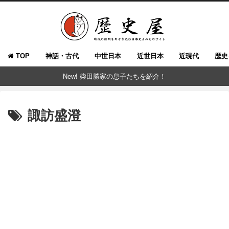
TOP
神話・古代
中世日本
近世日本
近現代
歴史
New! 柴田勝家の息子たちを紹介！
諏訪盛澄