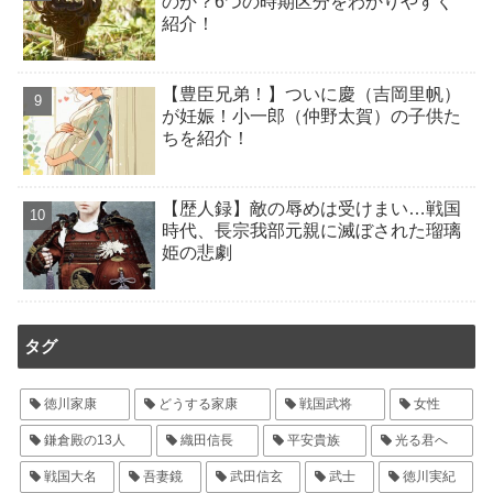
のか？6つの時期区分をわかりやすく
紹介！
【豊臣兄弟！】ついに慶（吉岡里帆）
が妊娠！小一郎（仲野太賀）の子供た
ちを紹介！
【歴人録】敵の辱めは受けまい…戦国
時代、長宗我部元親に滅ぼされた瑠璃
姫の悲劇
タグ
徳川家康
どうする家康
戦国武将
女性
鎌倉殿の13人
織田信長
平安貴族
光る君へ
戦国大名
吾妻鏡
武田信玄
武士
徳川実紀