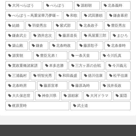
大河べらぼう
べらぼう
源頼朝
北条義時
べらぼう～蔦重栄華乃夢噺～
和歌
武田勝頼
鎌倉幕府
結婚
羽柴秀吉
紫式部
北条政子
豊臣秀吉
鎌倉武士
酒井忠次
藤原道長
蔦屋重三郎
まひろ
築山殿
鎌倉
北条時政
藤原彰子
北条泰時
源実朝
豊臣兄弟！
一条天皇
今川氏真
寛政重脩諸家譜
本多忠勝
三方ヶ原の合戦
今川義元
三浦義村
明智光秀
和田義盛
徳川信康
松平信康
北条時房
藤原宣孝
藤原為時
浅井長政
大久保忠世
神奈川県
源頼家
大河ドラマ
葉隠
梶原景時
武士道