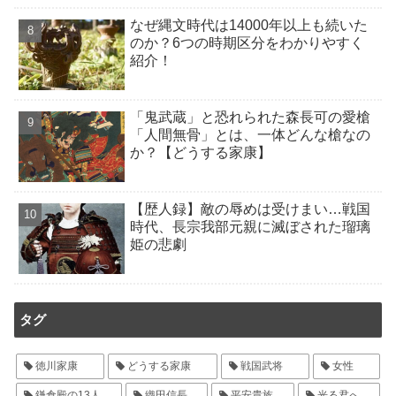
なぜ縄文時代は14000年以上も続いた
のか？6つの時期区分をわかりやすく
紹介！
「鬼武蔵」と恐れられた森長可の愛槍
「人間無骨」とは、一体どんな槍なの
か？【どうする家康】
【歴人録】敵の辱めは受けまい…戦国
時代、長宗我部元親に滅ぼされた瑠璃
姫の悲劇
タグ
徳川家康
どうする家康
戦国武将
女性
鎌倉殿の13人
織田信長
平安貴族
光る君へ