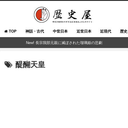
TOP
神話・古代
中世日本
近世日本
近現代
歴史
New! 長宗我部元親に滅ぼされた瑠璃姫の悲劇
醍醐天皇