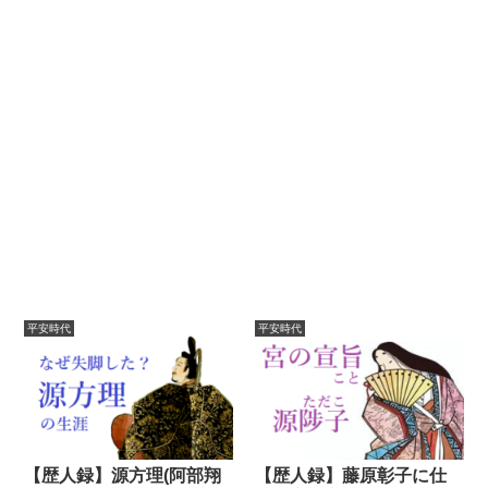
平安時代
平安時代
【歴人録】源方理(阿部翔
【歴人録】藤原彰子に仕