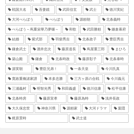
戦国大名
吾妻鏡
武田信玄
武士
徳川実紀
大河べらぼう
べらぼう
源頼朝
北条義時
べらぼう～蔦重栄華乃夢噺～
和歌
武田勝頼
鎌倉幕府
結婚
紫式部
羽柴秀吉
北条政子
豊臣秀吉
鎌倉武士
酒井忠次
藤原道長
蔦屋重三郎
まひろ
築山殿
鎌倉
北条時政
藤原彰子
北条泰時
源実朝
豊臣兄弟！
一条天皇
今川氏真
寛政重脩諸家譜
本多忠勝
三方ヶ原の合戦
今川義元
三浦義村
明智光秀
和田義盛
徳川信康
松平信康
北条時房
藤原宣孝
藤原為時
浅井長政
大久保忠世
神奈川県
源頼家
大河ドラマ
葉隠
梶原景時
武士道