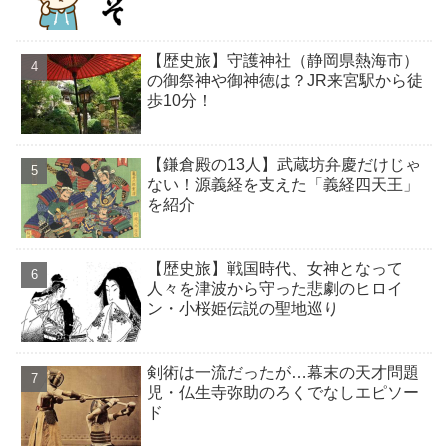
【歴史旅】守護神社（静岡県熱海市）
の御祭神や御神徳は？JR来宮駅から徒
歩10分！
【鎌倉殿の13人】武蔵坊弁慶だけじゃ
ない！源義経を支えた「義経四天王」
を紹介
【歴史旅】戦国時代、女神となって
人々を津波から守った悲劇のヒロイ
ン・小桜姫伝説の聖地巡り
剣術は一流だったが…幕末の天才問題
児・仏生寺弥助のろくでなしエピソー
ド