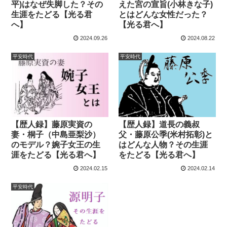
平)はなぜ失脚した？その
えた宮の宣旨(小林きな子)
生涯をたどる【光る君
とはどんな女性だった？
へ】
【光る君へ】
2024.09.26
2024.08.22
平安時代
平安時代
【歴人録】藤原実資の
【歴人録】道長の義叔
妻・桐子（中島亜梨沙）
父・藤原公季(米村拓彰)と
のモデル？婉子女王の生
はどんな人物？その生涯
涯をたどる【光る君へ】
をたどる【光る君へ】
2024.02.15
2024.02.14
平安時代