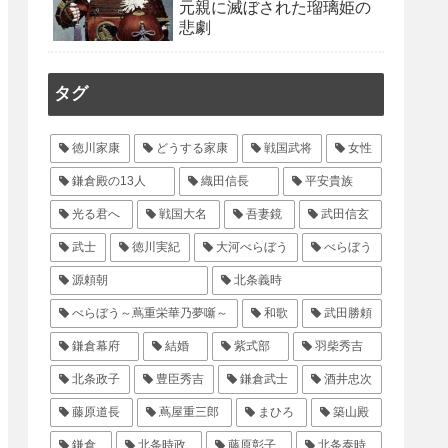
元親に滅ぼされた瑠璃姫の
悲劇
タグ
徳川家康
どうする家康
戦国武将
女性
鎌倉殿の13人
織田信長
平安貴族
光る君へ
戦国大名
吾妻鏡
武田信玄
武士
徳川実紀
大河べらぼう
べらぼう
源頼朝
北条義時
べらぼう～蔦重栄華乃夢噺～
和歌
武田勝頼
鎌倉幕府
結婚
紫式部
羽柴秀吉
北条政子
豊臣秀吉
鎌倉武士
酒井忠次
藤原道長
蔦屋重三郎
まひろ
築山殿
鎌倉
北条時政
藤原彰子
北条泰時