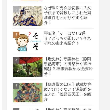
なぜ豊臣秀次は切腹に？女
子供まで皆殺しにされた粛
清事件をわかりやすく紹
介！
平仮名「そ」はなぜ2通
り？どっちが正しい？それ
ぞれの由来も紹介！
【歴史旅】守護神社（静岡
県熱海市）の御祭神や御神
徳は？JR来宮駅から徒歩10
分！
【鎌倉殿の13人】武蔵坊弁
慶だけじゃない！源義経を
支えた「義経四天王」を紹
介
【歴史旅】戦国時代、女神