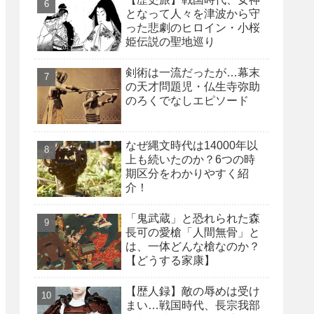
となって人々を津波から守
った悲劇のヒロイン・小桜
姫伝説の聖地巡り
剣術は一流だったが…幕末
の天才問題児・仏生寺弥助
のろくでなしエピソード
なぜ縄文時代は14000年以
上も続いたのか？6つの時
期区分をわかりやすく紹
介！
「鬼武蔵」と恐れられた森
長可の愛槍「人間無骨」と
は、一体どんな槍なのか？
【どうする家康】
【歴人録】敵の辱めは受け
まい…戦国時代、長宗我部