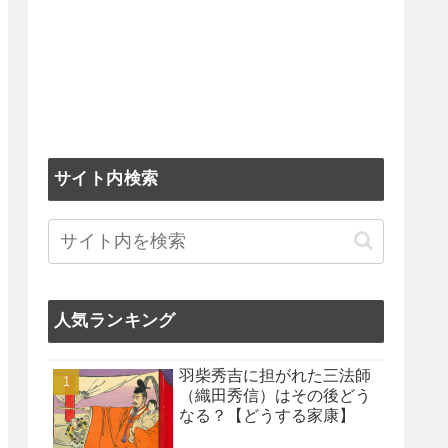
サイト内検索
人気ランキング
羽柴秀吉に担がれた三法師
（織田秀信）はその後どう
なる？【どうする家康】