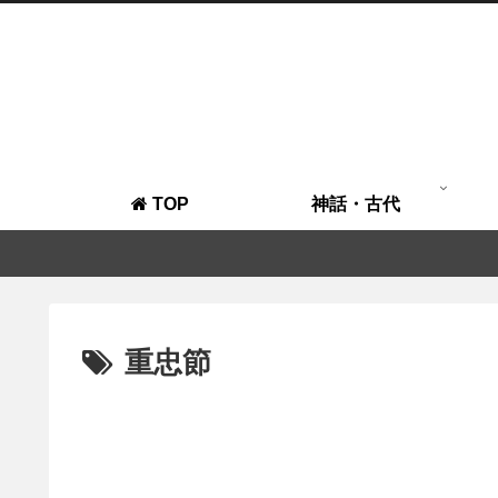
TOP
神話・古代
重忠節