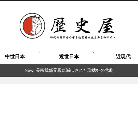
中世日本
近世日本
近現代
New! 長宗我部元親に滅ぼされた瑠璃姫の悲劇