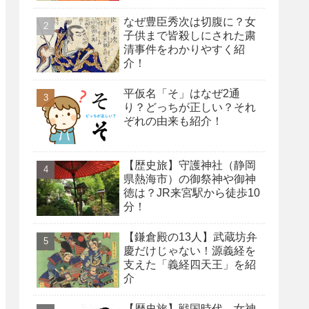
なぜ豊臣秀次は切腹に？女
子供まで皆殺しにされた粛
清事件をわかりやすく紹
介！
平仮名「そ」はなぜ2通
り？どっちが正しい？それ
ぞれの由来も紹介！
【歴史旅】守護神社（静岡
県熱海市）の御祭神や御神
徳は？JR来宮駅から徒歩10
分！
【鎌倉殿の13人】武蔵坊弁
慶だけじゃない！源義経を
支えた「義経四天王」を紹
介
【歴史旅】戦国時代、女神