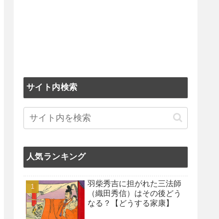
サイト内検索
人気ランキング
羽柴秀吉に担がれた三法師
（織田秀信）はその後どう
なる？【どうする家康】