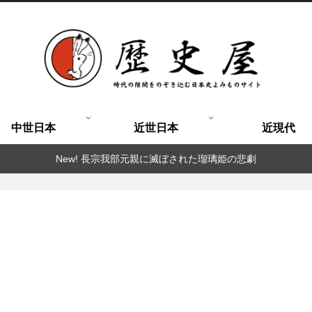
中世日本
近世日本
近現代
New! 長宗我部元親に滅ぼされた瑠璃姫の悲劇