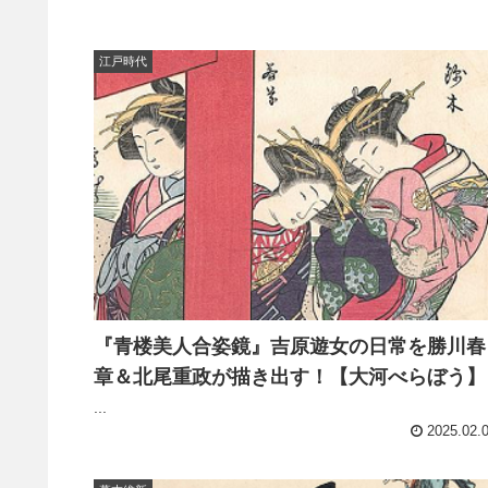
江戸時代
『青楼美人合姿鏡』吉原遊女の日常を勝川春
章＆北尾重政が描き出す！【大河べらぼう】
...
2025.02.