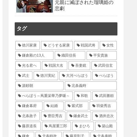
元親に滅ぼされた瑠璃姫の
悲劇
タグ
徳川家康
どうする家康
戦国武将
女性
鎌倉殿の13人
織田信長
平安貴族
光る君へ
戦国大名
吾妻鏡
武田信玄
武士
徳川実紀
大河べらぼう
べらぼう
源頼朝
北条義時
べらぼう～蔦重栄華乃夢噺～
和歌
武田勝頼
鎌倉幕府
結婚
紫式部
羽柴秀吉
北条政子
豊臣秀吉
鎌倉武士
酒井忠次
藤原道長
蔦屋重三郎
まひろ
築山殿
鎌倉
北条時政
藤原彰子
北条泰時