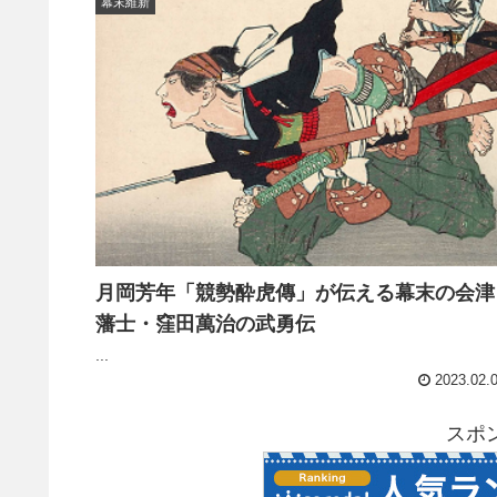
幕末維新
月岡芳年「競勢酔虎傳」が伝える幕末の会津
藩士・窪田萬治の武勇伝
...
2023.02.
スポ