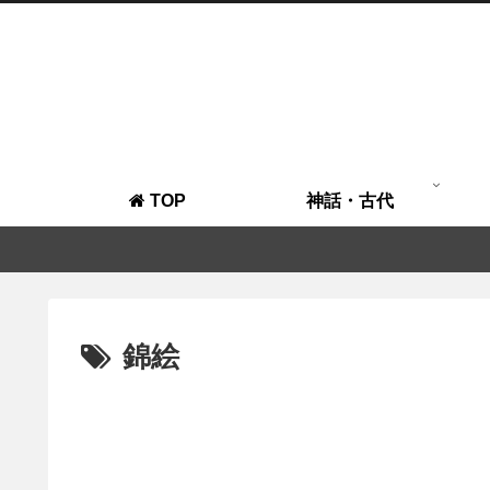
TOP
神話・古代
錦絵