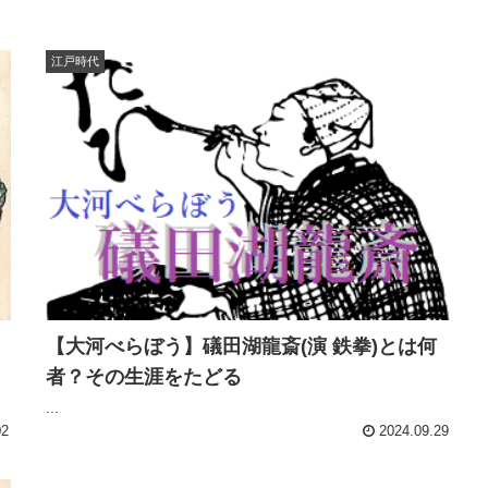
江戸時代
【大河べらぼう】礒田湖龍斎(演 鉄拳)とは何
者？その生涯をたどる
...
02
2024.09.29