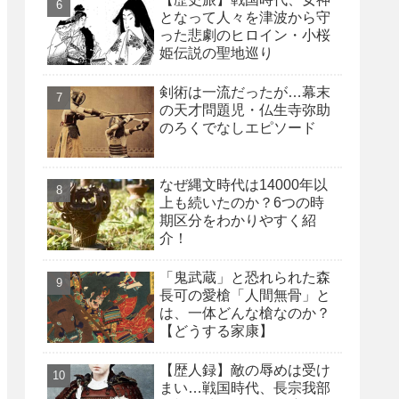
となって人々を津波から守
った悲劇のヒロイン・小桜
姫伝説の聖地巡り
剣術は一流だったが…幕末
の天才問題児・仏生寺弥助
のろくでなしエピソード
なぜ縄文時代は14000年以
上も続いたのか？6つの時
期区分をわかりやすく紹
介！
「鬼武蔵」と恐れられた森
長可の愛槍「人間無骨」と
は、一体どんな槍なのか？
【どうする家康】
【歴人録】敵の辱めは受け
まい…戦国時代、長宗我部