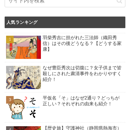
人気ランキング
羽柴秀吉に担がれた三法師（織田秀
信）はその後どうなる？【どうする家
康】
なぜ豊臣秀次は切腹に？女子供まで皆
殺しにされた粛清事件をわかりやすく
紹介！
平仮名「そ」はなぜ2通り？どっちが
正しい？それぞれの由来も紹介！
【歴史旅】守護神社（静岡県熱海市）