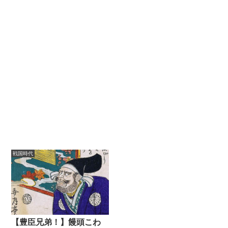
戦国時代
【豊臣兄弟！】饅頭こわ