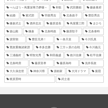
べらぼう～蔦重栄華乃夢噺～
和歌
武田勝頼
鎌倉幕府
結婚
紫式部
羽柴秀吉
北条政子
豊臣秀吉
鎌倉武士
酒井忠次
藤原道長
蔦屋重三郎
まひろ
築山殿
鎌倉
北条時政
藤原彰子
北条泰時
源実朝
豊臣兄弟！
一条天皇
今川氏真
寛政重脩諸家譜
本多忠勝
三方ヶ原の合戦
今川義元
三浦義村
明智光秀
和田義盛
徳川信康
松平信康
北条時房
藤原宣孝
藤原為時
浅井長政
大久保忠世
神奈川県
源頼家
大河ドラマ
葉隠
梶原景時
武士道