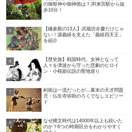
の御祭神や御神徳は？JR来宮駅から徒
歩10分！
【鎌倉殿の13人】武蔵坊弁慶だけじゃ
ない！源義経を支えた「義経四天王」
を紹介
【歴史旅】戦国時代、女神となって
人々を津波から守った悲劇のヒロイ
ン・小桜姫伝説の聖地巡り
剣術は一流だったが…幕末の天才問題
児・仏生寺弥助のろくでなしエピソー
ド
なぜ縄文時代は14000年以上も続いた
のか？6つの時期区分をわかりやすく