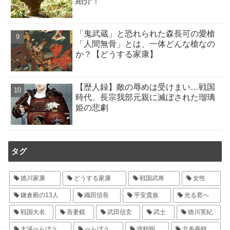
紹介！
「鬼武蔵」と恐れられた森長可の愛槍
「人間無骨」とは、一体どんな槍なの
か？【どうする家康】
【歴人録】敵の辱めは受けまい…戦国
時代、長宗我部元親に滅ぼされた瑠璃
姫の悲劇
タグ
徳川家康
どうする家康
戦国武将
女性
鎌倉殿の13人
織田信長
平安貴族
光る君へ
戦国大名
吾妻鏡
武田信玄
武士
徳川実紀
大河べらぼう
べらぼう
源頼朝
北条義時