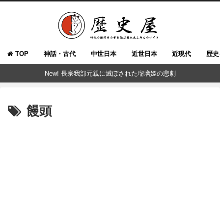
TOP
神話・古代
中世日本
近世日本
近現代
歴史
New! 長宗我部元親に滅ぼされた瑠璃姫の悲劇
饅頭