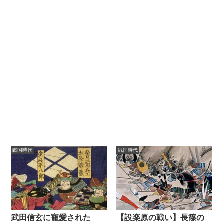
戦国時代
戦国時代
武田信玄に寵愛された
【設楽原の戦い】長篠の