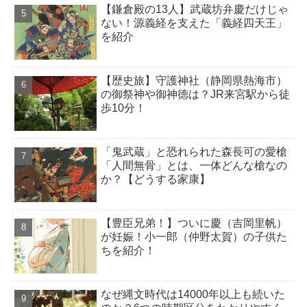
【鎌倉殿の13人】武蔵坊弁慶だけじゃ
ない！源義経を支えた「義経四天王」
を紹介
【歴史旅】守護神社（静岡県熱海市）
の御祭神や御神徳は？JR来宮駅から徒
歩10分！
「鬼武蔵」と恐れられた森長可の愛槍
「人間無骨」とは、一体どんな槍なの
か？【どうする家康】
【豊臣兄弟！】ついに慶（吉岡里帆）
が妊娠！小一郎（仲野太賀）の子供た
ちを紹介！
なぜ縄文時代は14000年以上も続いた