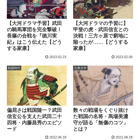
【大河ドラマ予習】武田
【大河ドラマの予習に】
の騎馬軍団を完全撃破！
甲斐の虎・武田信玄との
長篠の合戦を『徳川実
決戦！三方ヶ原で窮地に
紀』はこう伝えた【どう
陥ったが……【どうする
する家康】
家康】
2023.02.23
2023.02.06
戦国時代
古典文学
偏屈さは戦国随一？武田
数々の戦場をくぐり抜け
信玄公を支えた武田二十
た戦国の名将・馬場美濃
四将・内藤昌秀のエピソ
守が語る「無傷のコツ」
ード
とは？
2022.06.18
2021.08.18