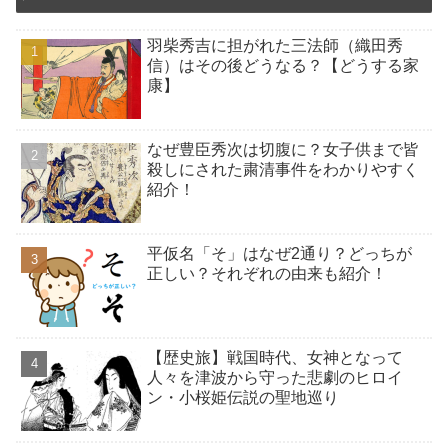
羽柴秀吉に担がれた三法師（織田秀
信）はその後どうなる？【どうする家
康】
なぜ豊臣秀次は切腹に？女子供まで皆
殺しにされた粛清事件をわかりやすく
紹介！
平仮名「そ」はなぜ2通り？どっちが
正しい？それぞれの由来も紹介！
【歴史旅】戦国時代、女神となって
人々を津波から守った悲劇のヒロイ
ン・小桜姫伝説の聖地巡り