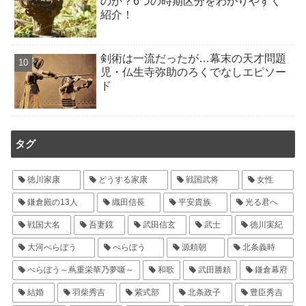
のか？6つの時期区分をわかりやすく
紹介！
剣術は一流だったが…幕末の天才問題
児・仏生寺弥助のろくでなしエピソー
ド
タグ
徳川家康
どうする家康
戦国武将
女性
鎌倉殿の13人
織田信長
平安貴族
光る君へ
戦国大名
吾妻鏡
武田信玄
武士
徳川実紀
大河べらぼう
べらぼう
源頼朝
北条義時
べらぼう～蔦重栄華乃夢噺～
和歌
武田勝頼
鎌倉幕府
結婚
羽柴秀吉
紫式部
北条政子
豊臣秀吉