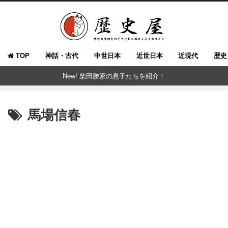
TOP
神話・古代
中世日本
近世日本
近現代
歴史
New! 柴田勝家の息子たちを紹介！
馬場信春