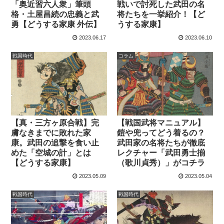
「奥近習六人衆」筆頭
戦いで討死した武田の名
格・土屋昌続の忠義と武
将たちを一挙紹介！【ど
勇【どうする家康 外伝】
うする家康】
2023.06.17
2023.06.10
戦国時代
コラム
【真・三方ヶ原合戦】完
【戦国武将マニュアル】
膚なきまでに敗れた家
鎧や兜ってどう着るの？
康。武田の追撃を食い止
武田家の名将たちが徹底
めた「空城の計」とは
レクチャー「武田勇士揃
【どうする家康】
（歌川貞秀）」がコチラ
2023.05.09
2023.05.04
戦国時代
戦国時代