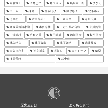
鎌倉武士
酒井忠次
藤原道長
蔦屋重三郎
まひろ
築山殿
鎌倉
北条時政
藤原彰子
北条泰時
源実朝
豊臣兄弟！
一条天皇
今川氏真
寛政重脩諸家譜
本多忠勝
三方ヶ原の合戦
今川義元
三浦義村
明智光秀
和田義盛
徳川信康
松平信康
北条時房
藤原宣孝
藤原為時
浅井長政
大久保忠世
神奈川県
源頼家
大河ドラマ
葉隠
梶原景時
武士道
歴史屋とは
よくある質問