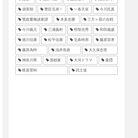
源実朝
豊臣兄弟！
一条天皇
今川氏真
寛政重脩諸家譜
本多忠勝
三方ヶ原の合戦
今川義元
三浦義村
明智光秀
和田義盛
徳川信康
松平信康
北条時房
藤原宣孝
藤原為時
浅井長政
大久保忠世
神奈川県
源頼家
大河ドラマ
葉隠
梶原景時
武士道