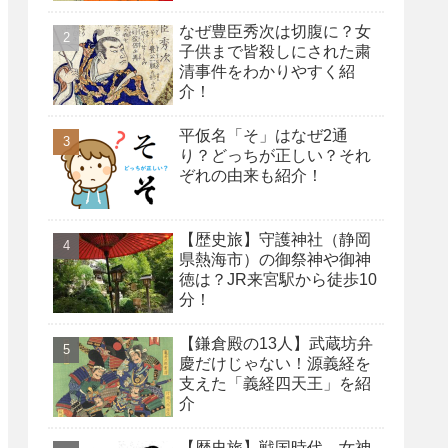
なぜ豊臣秀次は切腹に？女
子供まで皆殺しにされた粛
清事件をわかりやすく紹
介！
平仮名「そ」はなぜ2通
り？どっちが正しい？それ
ぞれの由来も紹介！
【歴史旅】守護神社（静岡
県熱海市）の御祭神や御神
徳は？JR来宮駅から徒歩10
分！
【鎌倉殿の13人】武蔵坊弁
慶だけじゃない！源義経を
支えた「義経四天王」を紹
介
【歴史旅】戦国時代、女神