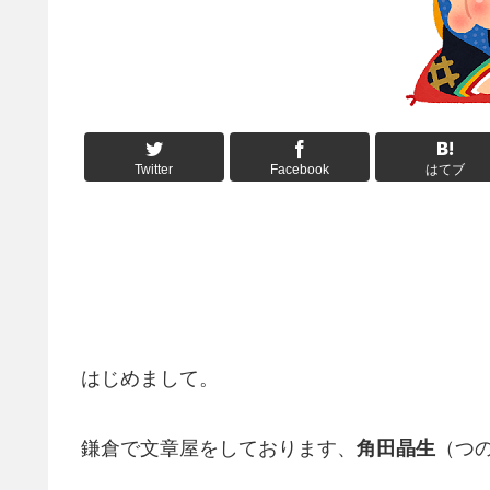
Twitter
Facebook
はてブ
はじめまして。
鎌倉で文章屋をしております、
角田晶生
（つ