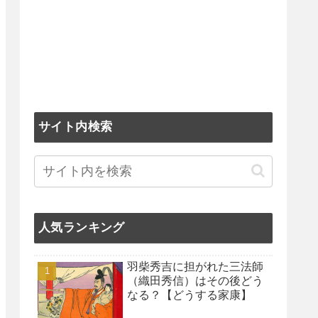
サイト内検索
人気ランキング
羽柴秀吉に担がれた三法師
（織田秀信）はその後どう
なる？【どうする家康】