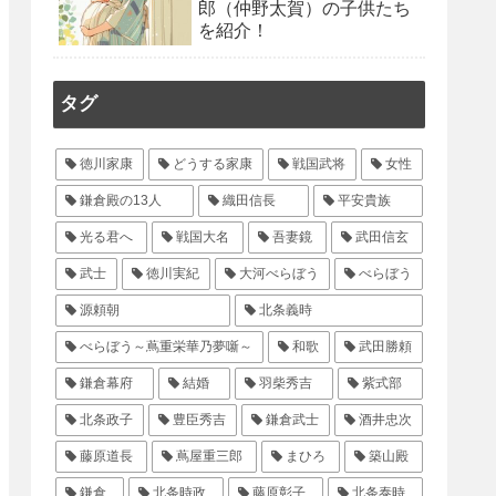
郎（仲野太賀）の子供たち
を紹介！
タグ
徳川家康
どうする家康
戦国武将
女性
鎌倉殿の13人
織田信長
平安貴族
光る君へ
戦国大名
吾妻鏡
武田信玄
武士
徳川実紀
大河べらぼう
べらぼう
源頼朝
北条義時
べらぼう～蔦重栄華乃夢噺～
和歌
武田勝頼
鎌倉幕府
結婚
羽柴秀吉
紫式部
北条政子
豊臣秀吉
鎌倉武士
酒井忠次
藤原道長
蔦屋重三郎
まひろ
築山殿
鎌倉
北条時政
藤原彰子
北条泰時