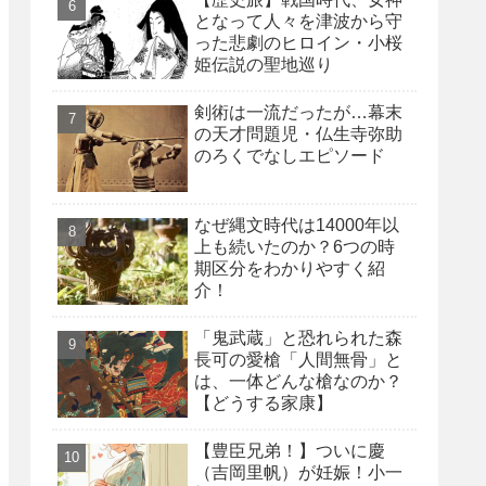
となって人々を津波から守
った悲劇のヒロイン・小桜
姫伝説の聖地巡り
剣術は一流だったが…幕末
の天才問題児・仏生寺弥助
のろくでなしエピソード
なぜ縄文時代は14000年以
上も続いたのか？6つの時
期区分をわかりやすく紹
介！
「鬼武蔵」と恐れられた森
長可の愛槍「人間無骨」と
は、一体どんな槍なのか？
【どうする家康】
【豊臣兄弟！】ついに慶
（吉岡里帆）が妊娠！小一