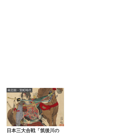
南北朝・室町時代
日本三大合戦「筑後川の