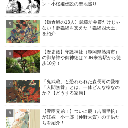
ン・小桜姫伝説の聖地巡り
【鎌倉殿の13人】武蔵坊弁慶だけじゃ
ない！源義経を支えた「義経四天王」
を紹介
【歴史旅】守護神社（静岡県熱海市）
の御祭神や御神徳は？JR来宮駅から徒
歩10分！
「鬼武蔵」と恐れられた森長可の愛槍
「人間無骨」とは、一体どんな槍なの
か？【どうする家康】
【豊臣兄弟！】ついに慶（吉岡里帆）
が妊娠！小一郎（仲野太賀）の子供た
ちを紹介！