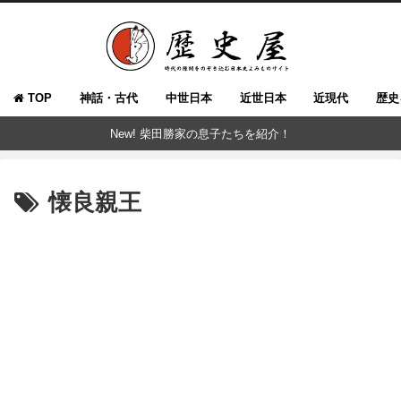
TOP
神話・古代
中世日本
近世日本
近現代
歴史
New! 柴田勝家の息子たちを紹介！
懐良親王