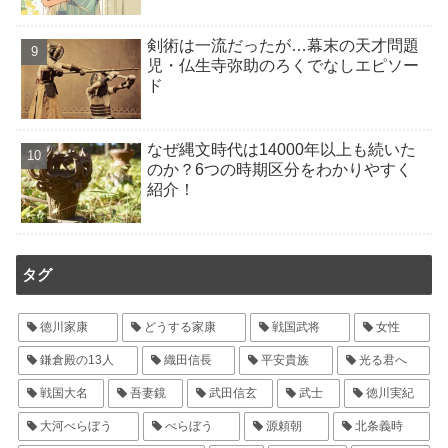
剣術は一流だったが…幕末の天才問題
児・仏生寺弥助のろくでなしエピソー
ド
なぜ縄文時代は14000年以上も続いた
のか？6つの時期区分をわかりやすく
紹介！
タグ
徳川家康
どうする家康
戦国武将
女性
鎌倉殿の13人
織田信長
平安貴族
光る君へ
戦国大名
吾妻鏡
武田信玄
武士
徳川実紀
大河べらぼう
べらぼう
源頼朝
北条義時