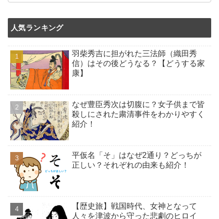
人気ランキング
羽柴秀吉に担がれた三法師（織田秀
信）はその後どうなる？【どうする家
康】
なぜ豊臣秀次は切腹に？女子供まで皆
殺しにされた粛清事件をわかりやすく
紹介！
平仮名「そ」はなぜ2通り？どっちが
正しい？それぞれの由来も紹介！
【歴史旅】戦国時代、女神となって
人々を津波から守った悲劇のヒロイ