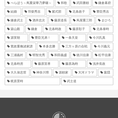
べらぼう～蔦重栄華乃夢噺～
和歌
武田勝頼
鎌倉幕府
結婚
羽柴秀吉
紫式部
北条政子
豊臣秀吉
鎌倉武士
酒井忠次
藤原道長
蔦屋重三郎
まひろ
築山殿
鎌倉
北条時政
藤原彰子
北条泰時
源実朝
豊臣兄弟！
一条天皇
今川氏真
寛政重脩諸家譜
本多忠勝
三方ヶ原の合戦
今川義元
三浦義村
明智光秀
和田義盛
徳川信康
松平信康
北条時房
藤原宣孝
藤原為時
浅井長政
大久保忠世
神奈川県
源頼家
大河ドラマ
葉隠
梶原景時
武士道