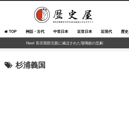
TOP
神話・古代
中世日本
近世日本
近現代
歴史
New! 長宗我部元親に滅ぼされた瑠璃姫の悲劇
杉浦義国