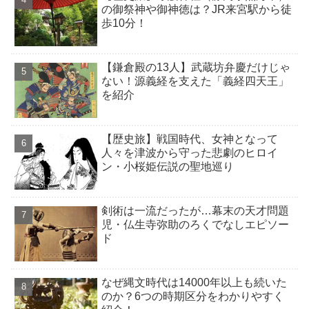
の御祭神や御神徳は？JR来宮駅から徒
歩10分！
【鎌倉殿の13人】武蔵坊弁慶だけじゃ
ない！源義経を支えた「義経四天王」
を紹介
【歴史旅】戦国時代、女神となって
人々を津波から守った悲劇のヒロイ
ン・小桜姫伝説の聖地巡り
剣術は一流だったが…幕末の天才問題
児・仏生寺弥助のろくでなしエピソー
ド
なぜ縄文時代は14000年以上も続いた
のか？6つの時期区分をわかりやすく