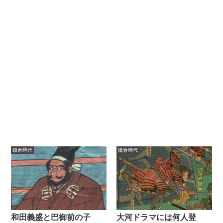
鎌倉時代
鎌倉時代
和田義盛と巴御前の子
大河ドラマには何人登