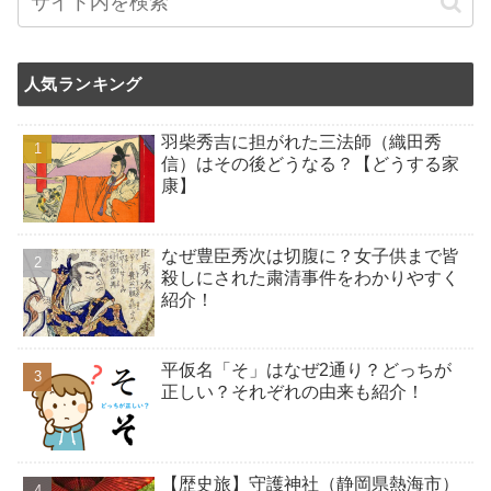
人気ランキング
羽柴秀吉に担がれた三法師（織田秀
信）はその後どうなる？【どうする家
康】
なぜ豊臣秀次は切腹に？女子供まで皆
殺しにされた粛清事件をわかりやすく
紹介！
平仮名「そ」はなぜ2通り？どっちが
正しい？それぞれの由来も紹介！
【歴史旅】守護神社（静岡県熱海市）