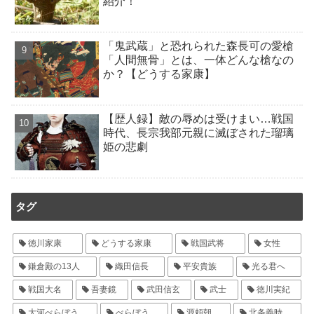
紹介！
「鬼武蔵」と恐れられた森長可の愛槍
「人間無骨」とは、一体どんな槍なの
か？【どうする家康】
【歴人録】敵の辱めは受けまい…戦国
時代、長宗我部元親に滅ぼされた瑠璃
姫の悲劇
タグ
徳川家康
どうする家康
戦国武将
女性
鎌倉殿の13人
織田信長
平安貴族
光る君へ
戦国大名
吾妻鏡
武田信玄
武士
徳川実紀
大河べらぼう
べらぼう
源頼朝
北条義時