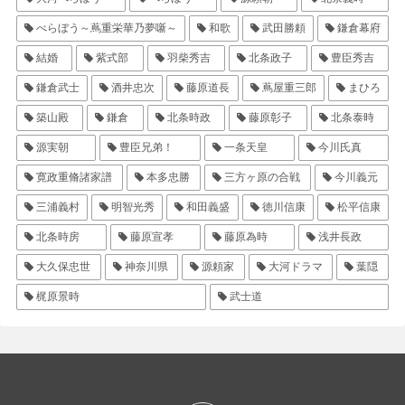
べらぼう～蔦重栄華乃夢噺～
和歌
武田勝頼
鎌倉幕府
結婚
紫式部
羽柴秀吉
北条政子
豊臣秀吉
鎌倉武士
酒井忠次
藤原道長
蔦屋重三郎
まひろ
築山殿
鎌倉
北条時政
藤原彰子
北条泰時
源実朝
豊臣兄弟！
一条天皇
今川氏真
寛政重脩諸家譜
本多忠勝
三方ヶ原の合戦
今川義元
三浦義村
明智光秀
和田義盛
徳川信康
松平信康
北条時房
藤原宣孝
藤原為時
浅井長政
大久保忠世
神奈川県
源頼家
大河ドラマ
葉隠
梶原景時
武士道