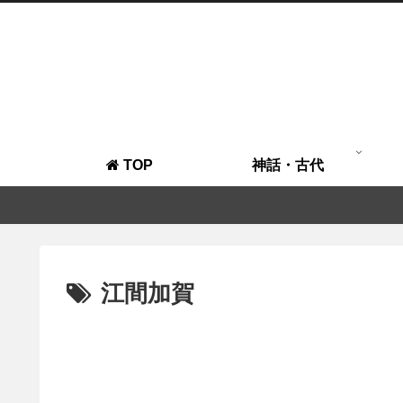
TOP
神話・古代
江間加賀