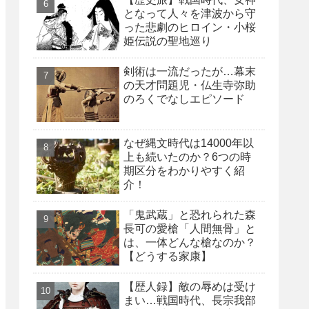
となって人々を津波から守
った悲劇のヒロイン・小桜
姫伝説の聖地巡り
剣術は一流だったが…幕末
の天才問題児・仏生寺弥助
のろくでなしエピソード
なぜ縄文時代は14000年以
上も続いたのか？6つの時
期区分をわかりやすく紹
介！
「鬼武蔵」と恐れられた森
長可の愛槍「人間無骨」と
は、一体どんな槍なのか？
【どうする家康】
【歴人録】敵の辱めは受け
まい…戦国時代、長宗我部