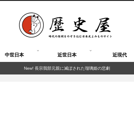
中世日本
近世日本
近現代
New! 長宗我部元親に滅ぼされた瑠璃姫の悲劇