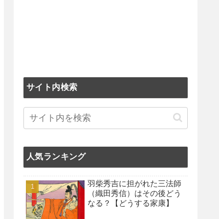
サイト内検索
人気ランキング
羽柴秀吉に担がれた三法師
（織田秀信）はその後どう
なる？【どうする家康】