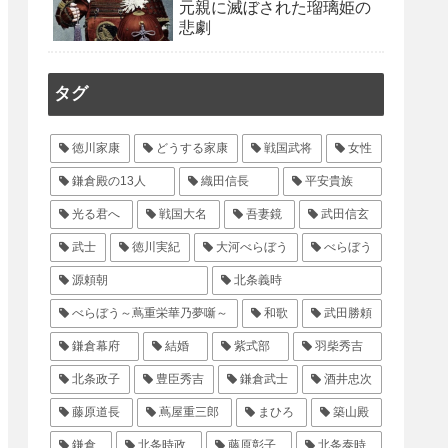
元親に滅ぼされた瑠璃姫の
悲劇
タグ
徳川家康
どうする家康
戦国武将
女性
鎌倉殿の13人
織田信長
平安貴族
光る君へ
戦国大名
吾妻鏡
武田信玄
武士
徳川実紀
大河べらぼう
べらぼう
源頼朝
北条義時
べらぼう～蔦重栄華乃夢噺～
和歌
武田勝頼
鎌倉幕府
結婚
紫式部
羽柴秀吉
北条政子
豊臣秀吉
鎌倉武士
酒井忠次
藤原道長
蔦屋重三郎
まひろ
築山殿
鎌倉
北条時政
藤原彰子
北条泰時