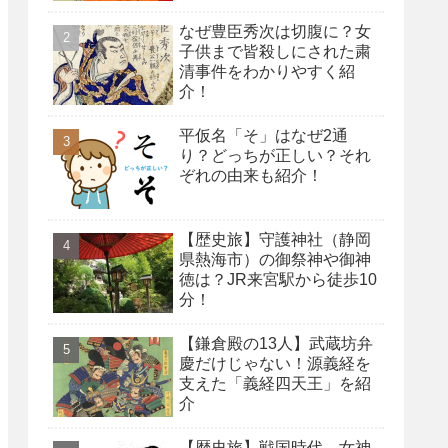
なぜ豊臣秀次は切腹に？女
子供まで皆殺しにされた粛
清事件をわかりやすく紹
介！
平仮名「そ」はなぜ2通
り？どっちが正しい？それ
ぞれの由来も紹介！
【歴史旅】守護神社（静岡
県熱海市）の御祭神や御神
徳は？JR来宮駅から徒歩10
分！
【鎌倉殿の13人】武蔵坊弁
慶だけじゃない！源義経を
支えた「義経四天王」を紹
介
【歴史旅】戦国時代、女神