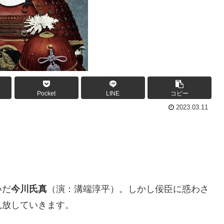
Pocket
LINE
コピー
2023.03.11
いだ
今川氏真
（演：溝端淳平）。しかし佞臣に惑わさ
見放していきます。