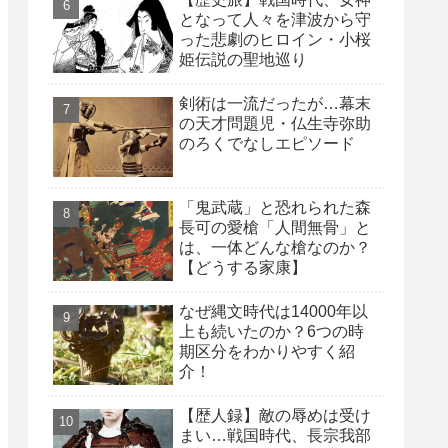
となって人々を津波から守
った悲劇のヒロイン・小桜
姫伝説の聖地巡り
剣術は一流だったが…幕末
の天才問題児・仏生寺弥助
のろくでなしエピソード
「鬼武蔵」と恐れられた森
長可の愛槍「人間無骨」と
は、一体どんな槍なのか？
【どうする家康】
なぜ縄文時代は14000年以
上も続いたのか？6つの時
期区分をわかりやすく紹
介！
【歴人録】敵の辱めは受け
まい…戦国時代、長宗我部