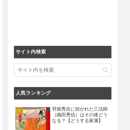
サイト内検索
人気ランキング
羽柴秀吉に担がれた三法師
（織田秀信）はその後どう
なる？【どうする家康】