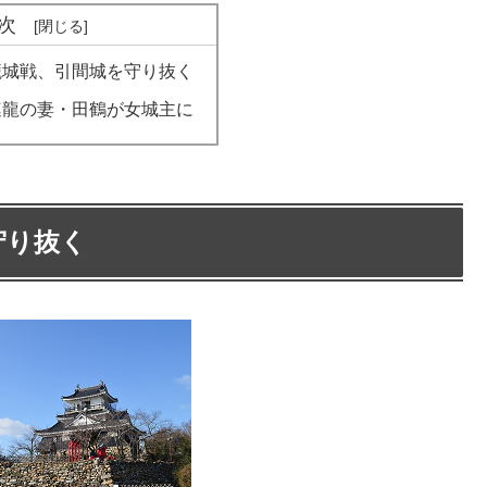
次
籠城戦、引間城を守り抜く
連龍の妻・田鶴が女城主に
守り抜く