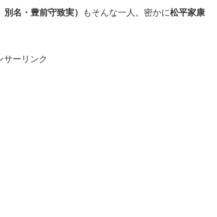
。別名・豊前守致実）
もそんな一人。密かに
松平家康
ンサーリンク