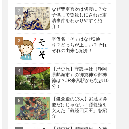
なぜ豊臣秀次は切腹に？女
子供まで皆殺しにされた粛
清事件をわかりやすく紹
介！
平仮名「そ」はなぜ2通
り？どっちが正しい？それ
ぞれの由来も紹介！
【歴史旅】守護神社（静岡
県熱海市）の御祭神や御神
徳は？JR来宮駅から徒歩10
分！
【鎌倉殿の13人】武蔵坊弁
慶だけじゃない！源義経を
支えた「義経四天王」を紹
介
【歴史旅】戦国時代、女神