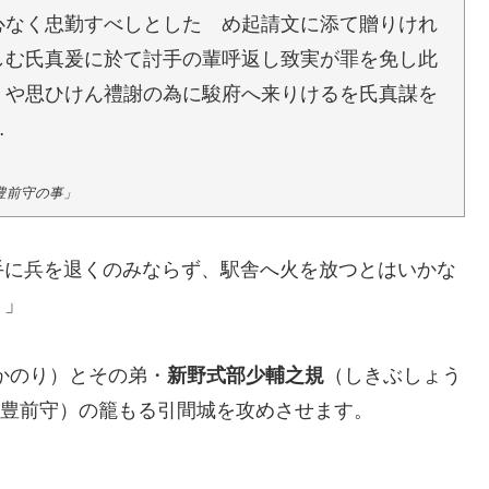
心なく忠勤すべしとしたゝめ起請文に添て贈りけれ
しむ氏真爰に於て討手の輩呼返し致実が罪を免し此
くや思ひけん禮謝の為に駿府へ来りけるを氏真謀を
…
豊前守の事」
手に兵を退くのみならず、駅舎へ火を放つとはいかな
！」
かのり）とその弟・
新野式部少輔之規
（しきぶしょう
実（豊前守）の籠もる引間城を攻めさせます。