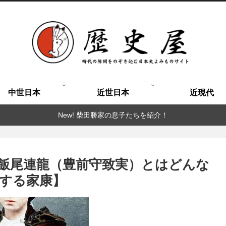
中世日本
近世日本
近現代
New! 柴田勝家の息子たちを紹介！
飯尾連龍（豊前守致実）とはどんな
する家康】