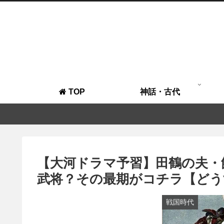
TOP
神話・古代
【大河ドラマ予習】田鶴の夫・
武将？その最期がコチラ【どう
戦国時代