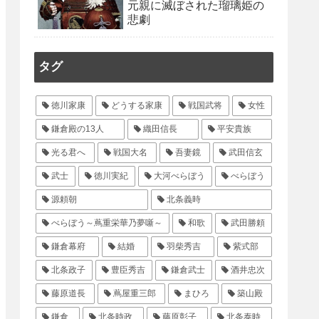
元親に滅ぼされた瑠璃姫の
悲劇
タグ
徳川家康
どうする家康
戦国武将
女性
鎌倉殿の13人
織田信長
平安貴族
光る君へ
戦国大名
吾妻鏡
武田信玄
武士
徳川実紀
大河べらぼう
べらぼう
源頼朝
北条義時
べらぼう～蔦重栄華乃夢噺～
和歌
武田勝頼
鎌倉幕府
結婚
羽柴秀吉
紫式部
北条政子
豊臣秀吉
鎌倉武士
酒井忠次
藤原道長
蔦屋重三郎
まひろ
築山殿
鎌倉
北条時政
藤原彰子
北条泰時