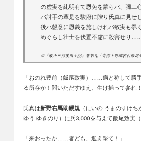
の虚実を糺明有て恩免を蒙らバ、彌二
バ討手の輩是を駿府に贈り氏真に見せ
後ハ懇意に恩義を施しけれバ致実も忝
めぐらし壮士を伏置不慮に殺害せり…
※『改正三河後風土記』巻第九「寺部上野城攻付飯尾
「おのれ豊前（飯尾致実）……病と称して勝
る所存か！問いただすゆえ、生け捕って参れ
氏真は
新野右馬助親規
（にいの うまのすけち
ゆう ゆきのり）に兵3,000を与えて飯尾致
「来おったか……者ども、迎え撃て！」