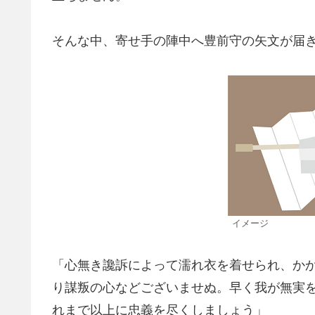
そんな中、寄せ手の陣中へ豊前守の矢文が届
イメージ
「心無き讒訴によって濡れ衣を着せられ、か
り謀叛の心などございませぬ。早く我が無実
れまで以上に忠義を尽くしましょう」