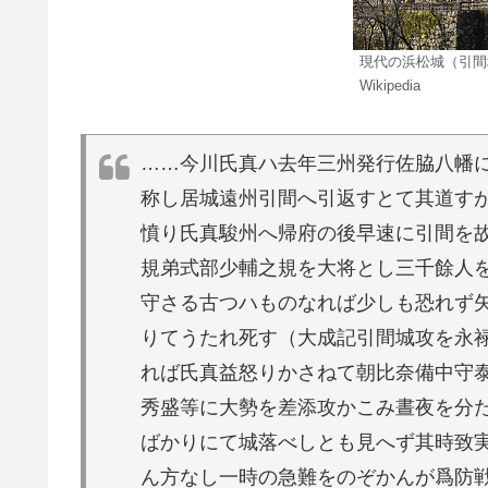
現代の浜松城（引間
Wikipedia
……今川氏真ハ去年三州発行佐脇八幡
称し居城遠州引間へ引返すとて其道す
憤り氏真駿州へ帰府の後早速に引間を
規弟式部少輔之規を大将とし三千餘人
守さる古つハものなれば少しも恐れず
りてうたれ死す（大成記引間城攻を永
れば氏真益怒りかさねて朝比奈備中守
秀盛等に大勢を差添攻かこみ晝夜を分
ばかりにて城落べしとも見へず其時致
ん方なし一時の急難をのぞかんが爲防