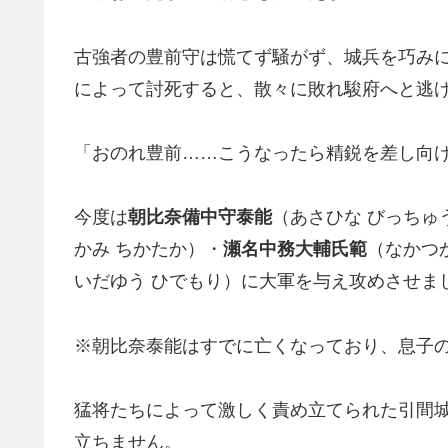
古強者の豊前守は慌てず騒がず、城兵を巧み
によって討死すると、散々に敗れ駿府へと逃
「おのれ豊前……こうなったら精鋭を差し向
今度は
朝比奈備中守泰能
（あさひな びっちゅ
かみ ちかたか）・
瀬名中務大輔氏範
（なかつ
いだゆう ひでもり）に大軍を与え攻めさせま
※朝比奈泰能はすでに亡くなっており、息子
猛将たちによって激しく責め立てられた引間
立ちません。