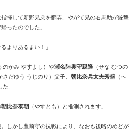
に指揮して新野兄弟を翻弄。やがて兄の右馬助が銃撃
げ帰ったのでした。
けるよりあるまい！」
うのかみ やすよし）や
瀬名陸奥守親隆
（せな むつの
かさだゆう うじのり）父子、
朝比奈兵太夫秀盛
（へ
した。
の
朝比奈泰朝
（やすとも）と推測されます。
城。しかし豊前守の抗戦により、なおも後略のめどが