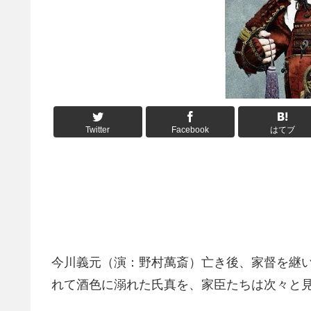
Twitter
Facebook
はてブ
今川義元（演：野村萬斎）亡き後、家督を継
れて酒色に溺れた氏真を、家臣たちは次々と