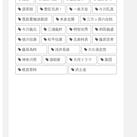
源実朝
豊臣兄弟！
一条天皇
今川氏真
寛政重脩諸家譜
本多忠勝
三方ヶ原の合戦
今川義元
三浦義村
明智光秀
和田義盛
徳川信康
松平信康
北条時房
藤原宣孝
藤原為時
浅井長政
大久保忠世
神奈川県
源頼家
大河ドラマ
葉隠
梶原景時
武士道