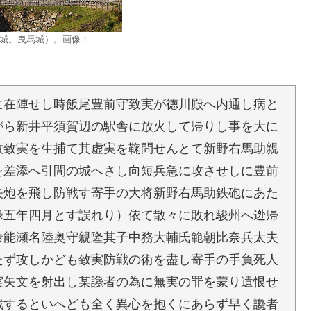
城。曳馬城）。画像：
に在陣せし時飯尾豊前守致実が徳川殿へ内通し病と
がら新井平須賀辺の駅舎に放火して帰りし事を大に
故致実を生捕て其虚実を鞠問せんとて新野右馬助親
を差添へ引間の城へさし向短兵急に攻させしに豊前
矢炮を飛し防戦す寄手の大将新野右馬助鉄砲にあた
禄五年四月とす誤れり）依て散々に敗れ駿州へ迯帰
泰能瀬名陸奥守親隆其子中務大輔氏範朝比奈兵太夫
たず攻しかども致実防戦の術を盡し寄手の手負死人
実矢文を射出し某讒者の為に無実の罪を蒙り遺恨せ
戦するといへども全く異心を抱くにあらず早く讒者