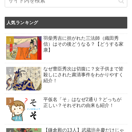
人気ランキング
羽柴秀吉に担がれた三法師（織田秀
信）はその後どうなる？【どうする家
康】
なぜ豊臣秀次は切腹に？女子供まで皆
殺しにされた粛清事件をわかりやすく
紹介！
平仮名「そ」はなぜ2通り？どっちが
正しい？それぞれの由来も紹介！
【鎌倉殿の13人】武蔵坊弁慶だけじゃ