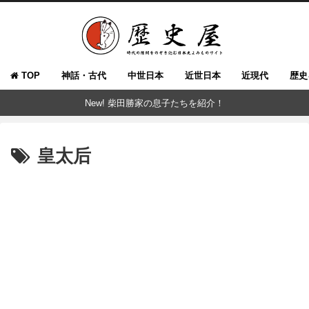
TOP
神話・古代
中世日本
近世日本
近現代
歴史
New! 柴田勝家の息子たちを紹介！
皇太后