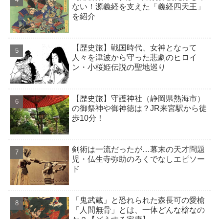
ない！源義経を支えた「義経四天王」
を紹介
【歴史旅】戦国時代、女神となって
人々を津波から守った悲劇のヒロイ
ン・小桜姫伝説の聖地巡り
【歴史旅】守護神社（静岡県熱海市）
の御祭神や御神徳は？JR来宮駅から徒
歩10分！
剣術は一流だったが…幕末の天才問題
児・仏生寺弥助のろくでなしエピソー
ド
「鬼武蔵」と恐れられた森長可の愛槍
「人間無骨」とは、一体どんな槍なの