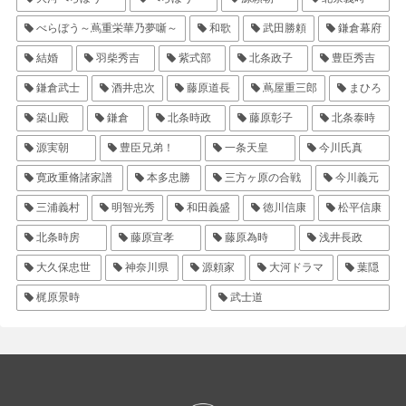
べらぼう～蔦重栄華乃夢噺～
和歌
武田勝頼
鎌倉幕府
結婚
羽柴秀吉
紫式部
北条政子
豊臣秀吉
鎌倉武士
酒井忠次
藤原道長
蔦屋重三郎
まひろ
築山殿
鎌倉
北条時政
藤原彰子
北条泰時
源実朝
豊臣兄弟！
一条天皇
今川氏真
寛政重脩諸家譜
本多忠勝
三方ヶ原の合戦
今川義元
三浦義村
明智光秀
和田義盛
徳川信康
松平信康
北条時房
藤原宣孝
藤原為時
浅井長政
大久保忠世
神奈川県
源頼家
大河ドラマ
葉隠
梶原景時
武士道