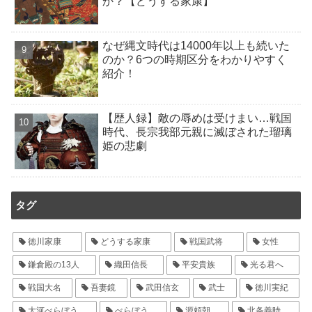
か？【どうする家康】
なぜ縄文時代は14000年以上も続いた
のか？6つの時期区分をわかりやすく
紹介！
【歴人録】敵の辱めは受けまい…戦国
時代、長宗我部元親に滅ぼされた瑠璃
姫の悲劇
タグ
徳川家康
どうする家康
戦国武将
女性
鎌倉殿の13人
織田信長
平安貴族
光る君へ
戦国大名
吾妻鏡
武田信玄
武士
徳川実紀
大河べらぼう
べらぼう
源頼朝
北条義時